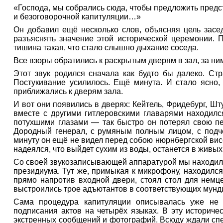
«Господа, мы собрались сюда, чтобы предложить предс
и безоговорочной капитуляции…»
Он добавил ещё несколько слов, объясняя цель засе
разъяснять значение этой исторической церемонии. 
тишина такая, что стало слышно дыхание соседа.
Все взоры обратились к раскрытым дверям в зал, за ни
Этот звук родился сначала как будто бы далеко. Стр
Постукивание усилилось. Ещё минута. И стало ясно, 
приближались к дверям зала.
И вот они появились в дверях: Кейтель, Фридебург, Ш
вместе с другими гитлеровскими главарями находилс
потухшими глазами — так быстро он потерял свою пе
Дородный генерал, с румяным полным лицом, с подчё
минуту он ещё не видел перед собою нюрнбергской ви
надеялся, что выйдет сухим из воды, останется в живы
Со своей звукозаписывающей аппаратурой мы находили
президиума. Тут же, примыкая к микрофону, находился
прямо напротив входной двери, стоял стол для немц
выстроились трое адъютантов в соответствующих мунд
Сама процедура капитуляции описывалась уже не 
подписания актов на четырёх языках. В эту историче
экстренных сообщений и фотографий. Всюду ждали спе