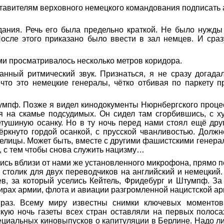
тавителям верховного немецкого командования подписать 
дания. Речь его была предельно краткой. Не было нужды
После этого приказано было ввести в зал немцев. И сраз
ми просматривалось несколько метров коридора.
анный ритмический звук. Признаться, я не сразу догадалс
что это немецкие генералы, чётко отбивая по паркету пр
тумпф. Позже я видел кинодокументы Нюрнбергского проце
я на скамье подсудимых. Он сидел там сгорбившись, с х
тушиную осанку. Но в ту ночь перед нами стоял ещё друг
ркнуто гордой осанкой, с прусской чванливостью. Должно
селицы. Может быть, вместе с другими фашистскими генера
х, с тем чтобы снова служить нацизму…
сь вблизи от нами же установленного микрофона, прямо п
 столик для двух переводчиков на английский и немецкий.
ев, за который уселись Кейтель, Фридебург и Штумпф. За
ирах армии, флота и авиации разгромленной нацистской ар
раз. Всему миру известны снимки ключевых моментов
скую ночь газеты всех стран оставляли на первых полоса
циальных киновыпусков о капитуляции в Берлине. Надо ли