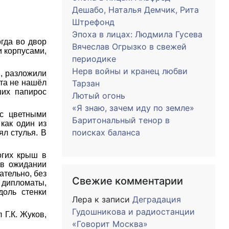
Дешабо, Наталья Демчик, Рита
Штрефонд
Эпоха в лицах: Людмила Гусева
огда во двор
Вячеслав Огрызко в свежей
 корпусами,
периодике
Нерв войны и кранец любви
, разложили
нта не нашёл
Тарзан
ших папирос
Лютый огонь
«Я знаю, зачем иду по земле»
 с цветными
Баритональный тенор в
как один из
поисках баланса
ял стулья. В
огих крыш в
 в ожидании
ательно, без
Свежие комментарии
 дипломаты,
доль стенки
Лера
к записи
Деградация
Гудошникова и радиостанции
Г.К. Жуков,
«Говорит Москва»