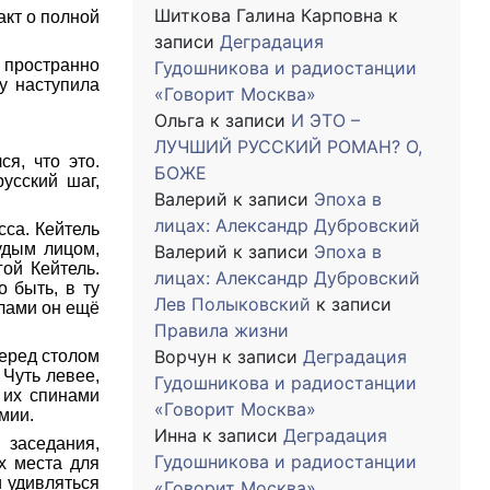
Шиткова Галина Карповна
к
акт о полной
записи
Деградация
 пространно
Гудошникова и радиостанции
у наступила
«Говорит Москва»
Ольга
к записи
И ЭТО –
ЛУЧШИЙ РУССКИЙ РОМАН? О,
я, что это.
БОЖЕ
усский шаг,
Валерий
к записи
Эпоха в
лицах: Александр Дубровский
сса. Кейтель
удым лицом,
Валерий
к записи
Эпоха в
ой Кейтель.
лицах: Александр Дубровский
 быть, в ту
Лев Полыковский
к записи
лами он ещё
Правила жизни
Ворчун
к записи
Деградация
еред столом
 Чуть левее,
Гудошникова и радиостанции
 их спинами
«Говорит Москва»
мии.
Инна
к записи
Деградация
 заседания,
Гудошникова и радиостанции
х места для
 удивляться
«Говорит Москва»