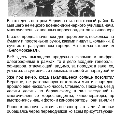
В этот день центром Берлина стал восточный район Ка
бывшего немецкого военно-инженерного училища нача
многочисленных военных корреспондентов и киноопера
В зале, предназначенном для церемонии, несколько 
бумагу и простенькие ручки, какими пишут школьники.
лучших в разрушенном городе. На столах стояли 
«Беломорканал».
Всё здесь выглядело предельно скромно и по-фрон
олеографиями в рамках, то и дело входили генералы
офицеров, отвечающий, видимо, за порядок в зале, хо
углах зала суетились и громыхали своей аппаратурой 
Уже под вечер, когда закатившееся солнце позолот
Берлине, не разорванную осколками мин и снарядов,
прошло ещё несколько часов. Стемнело. Наконец, без д
десяти десять по берлинскому, в зал заседаний н
многочисленные корреспонденты, кинооператоры, п
выстроились наши фото- и кинооператоры, они заняли 
Ровно в полночь зажглись все люстры в зале. И перв
обращаясь через переводчиков ко всем присутствующим