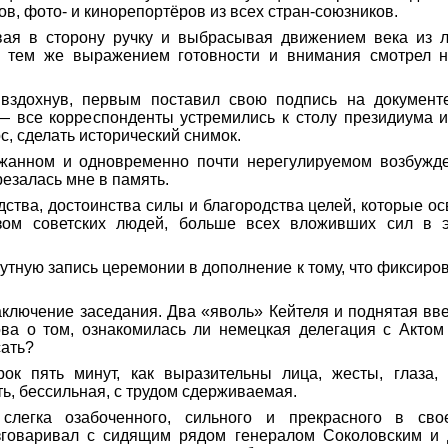
ов, фото- и кинорепортёров из всех стран-союзников.
вая в сторону ручку и выбрасывая движением века из л
и тем же выражением готовности и внимания смотрел н
 вздохнув, первым поставил свою подпись на докумен
 — все корреспонденты устремились к столу президиума и
, сделать исторический снимок.
ржанном и одновременно почти нерегулируемом возбужд
резалась мне в память.
ства, достоинства силы и благородства целей, которые о
зом советских людей, больше всех вложивших сил в 
нутную запись церемонии в дополнение к тому, что фиксиро
аключение заседания. Два «яволь» Кейтеля и поднятая вве
ва о том, ознакомилась ли немецкая делегация с Актом
сать?
к пять минут, как выразительны лица, жесты, глаза, 
ть, бессильная, с трудом сдерживаемая.
слегка озабоченного, сильного и прекрасного в сво
зговаривал с сидящим рядом генералом Соколовским и