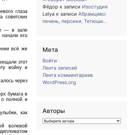
Фёдор
к записи
Изостудия
евого глаза
Lelya
к записи
Абрамцево:
а советских
печень, персики, Тетюши…
те — в зале
 начали его
ении всё же
Мета
Войти
свещали этот
эту войну и
Лента записей
Лента комментариев
валось через
WordPress.org
рх бумага в
 о полной и
Авторы
улыбки, как
ей волевой
 дипломатом