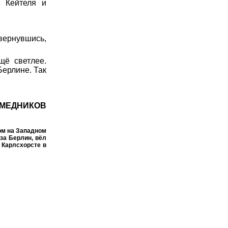
в Кейтеля и
вернувшись,
щё светлее.
Берлине. Так
 МЕДНИКОВ
ом на Западном
за Берлин, вёл
 Карлсхорсте в