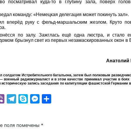
во посматривал куда-то в глубину зала, поверх голо
редал команду: «Немецкая делегация может покинуть зал».
ил вперёд руку с фельд-маршальским жезлом. Круто по
ра.
онёсся по залу. Зажглась ещё одна люстра, и стало е
 домом брызнул свет из первых незамаскированных окон в 
Анатолий
л солдатом Истребительного батальона, затем был полковым разведчик
— военный радиожурналист и в этом качестве принимал участие в боях 
и историческую запись заседания по капитуляции фашистской Германии в
k
r
il
hatsApp
Viber
Telegram
Skype
Messenger
Отправить
е поля помечены
*