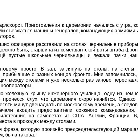
рлсхорст. Приготовления к церемонии начались с утра, к
ли съезжаться машины генералов, командующих армиями и
торов.
наших офицеров расставили на столах чернильные приборы
 Должно быть, старшина из комендантской роты штаба фро
ещё пустые школьные чернильницы и лежали пачки на
товому просто. В зал, заглянуть на столы, на стены
, прибывшие с разных концов фронта. Мне запомнилось, 
дил между столами и уже несколько раз заново переставл
кинооператоры.
ило железную крышу инженерного училища, одну из немн
 пронёсся слух, что церемония скоро начнётся. Однако
есяти минут двенадцать по московскому времени, а следов
ачали входить представители союзного командования,
рилетевшие на самолётах из США, Англии, Франции. В
места в проходах между столами.
ая фраза, которую произнёс председательствующий маршал 
, была такова: