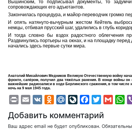
Вышинским, то подписывал документы, то задумчи
сопровождающих его адъютантов.
Закончилась процедура, и майор-переводчик громко пе
И опять натянуто-вычурным жестом Кейтель выброс
немцы, отбивая прусский шаг, удалились в глубь коридо
И тогда словно бы вздох радостного облегчения пр
Раздвинулись портьеры на окнах, и на площадку перед
начались здесь первые сутки мира.
Анатолий Михайлович Медников Великую Отечественную войну нача
фронте, сапёром, получил два тяжёлых ранения. В конце войны он 
важнейшие радиозаписи в ходе Берлинского сражения, в том числе 
ночь на 9 мая 1945 года.
Print
Email
VK
Odnoklassniki
Mail.Ru
LiveJournal
Faceboo
Twitte
Gma
W
Добавить комментарий
Ваш адрес email не будет опубликован.
Обязательны