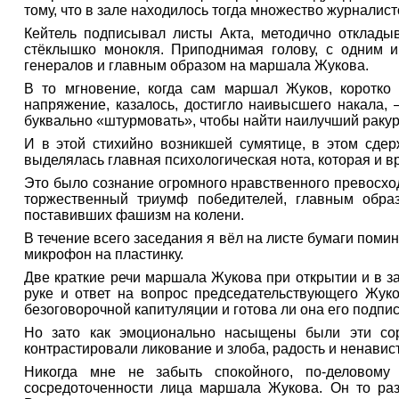
тому, что в зале находилось тогда множество журналист
Кейтель подписывал листы Акта, методично отклады
стёклышко монокля. Приподнимая голову, с одним 
генералов и главным образом на маршала Жукова.
В то мгновение, когда сам маршал Жуков, коротко
напряжение, казалось, достигло наивысшего накала,
буквально «штурмовать», чтобы найти наилучший ракурс
И в этой стихийно возникшей сумятице, в этом сде
выделялась главная психологическая нота, которая и в
Это было сознание огромного нравственного превосход
торжественный триумф победителей, главным обра
поставивших фашизм на колени.
В течение всего заседания я вёл на листе бумаги поми
микрофон на пластинку.
Две краткие речи маршала Жукова при открытии и в з
руке и ответ на вопрос председательствующего Жуко
безоговорочной капитуляции и готова ли она его подпи
Но зато как эмоционально насыщены были эти соро
контрастировали ликование и злоба, радость и ненавис
Никогда мне не забыть спокойного, по-деловому 
сосредоточенности лица маршала Жукова. Он то ра