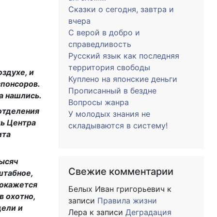
Сказки о сегодня, завтра и
вчера
С верой в добро и
справедливость
Русский язык как последняя
территория свободы
здухе, и
Куплено на японские деньги
спонсоров.
Прописанный в бездне
а нашлись.
Вопросы жанра
 отделения
У молодых знания не
ль Центра
складываются в систему!
ита
тысяч
Свежие комментарии
штабное,
 окажется
Белых Иван григорьевич
к
в охотно,
записи
Правила жизни
дели и
Лера
к записи
Деградация