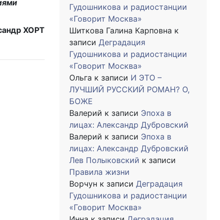
иями
Гудошникова и радиостанции
«Говорит Москва»
сандр ХОРТ
Шиткова Галина Карповна
к
записи
Деградация
Гудошникова и радиостанции
«Говорит Москва»
Ольга
к записи
И ЭТО –
ЛУЧШИЙ РУССКИЙ РОМАН? О,
БОЖЕ
Валерий
к записи
Эпоха в
лицах: Александр Дубровский
Валерий
к записи
Эпоха в
лицах: Александр Дубровский
Лев Полыковский
к записи
Правила жизни
Ворчун
к записи
Деградация
Гудошникова и радиостанции
«Говорит Москва»
Инна
к записи
Деградация