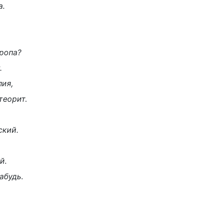
а.
вропа?
.
ия,
теорит.
ский.
й.
абудь.