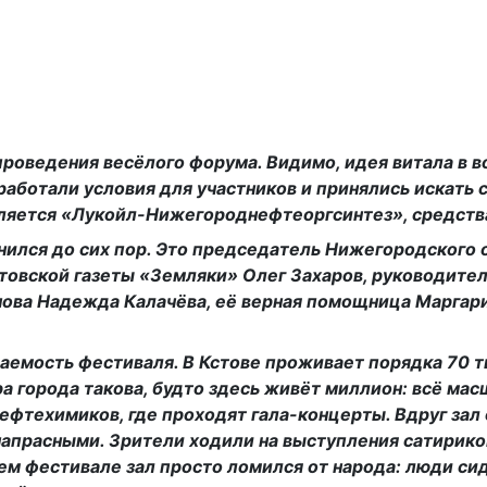
проведения весёлого форума. Видимо, идея витала в во
аботали условия для участников и принялись искать 
ляется «Лукойл-Нижегороднефтеоргсинтез», средств
анился до сих пор. Это председатель Нижегородского
стовской газеты «Земляки» Олег Захаров, руководите
нова Надежда Калачёва, её верная помощница Маргар
аемость фестиваля. В Кстове проживает порядка 70 
а города такова, будто здесь живёт миллион: всё мас
нефтехимиков, где проходят гала-концерты. Вдруг зал
напрасными. Зрители ходили на выступления сатирико
нем фестивале зал просто ломился от народа: люди си