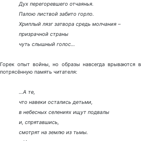
Дух перегоревшего отчаянья.
Палою листвой забито горло.
Хриплый лязг затвора средь молчания –
призрачной страны
чуть слышный голос…
Горек опыт войны, но образы навсегда врываются в
потрясённую память читателя:
…А те,
что навеки остались детьми,
в небесных селениях ищут подвалы
и, спрятавшись,
смотрят на землю из тьмы.