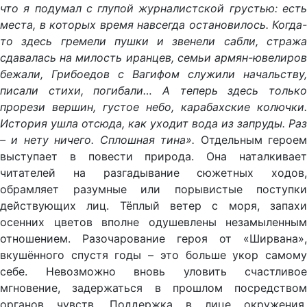
что я подумал с глупой журналистской грустью: есть
места, в которых время навсегда остановилось. Когда-
то здесь гремели пушки и звенели сабли, стража
сдавалась на милость иранцев, семьи армян-ювелиров
бежали, Грибоедов с Вагифом служили начальству,
писали стихи, погибали… А теперь здесь только
прорези вершин, густое небо, карабахские колючки.
История ушла отсюда, как уходит вода из запруды. Раз
– и нету ничего. Сплошная тина».
Отдельным герое
выступает в повести природа. Она наталкивает
читателей на разгадывание сюжетных ходов,
обрамляет разумные или порывистые поступки
действующих лиц. Тёплый ветер с моря, запахи
осенних цветов вполне одушевлены незамыленным
отношением. Разочарование героя от «Ширвана»,
вкушённого спустя годы – это больше укор самому
себе. Невозможно вновь уловить счастливое
мгновение, задержаться в прошлом посредством
органов чувств. Поддержка в лице окружения,