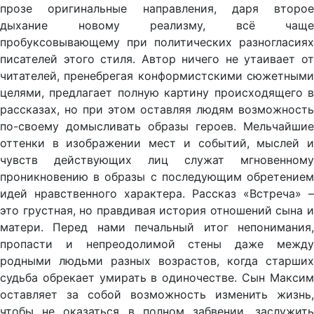
прозе оригинальные направления, даря второе
дыхание новому реализму, всё чаще
пробуксовывающему при политических разногласиях
писателей этого стиля. Автор ничего не утаивает от
читателей, пренебрегая конформистскими сюжетными
целями, предлагает полную картину происходящего в
рассказах, но при этом оставляя людям возможность
по-своему домысливать образы героев. Мельчайшие
оттенки в изображении мест и событий, мыслей и
чувств действующих лиц служат мгновенному
проникновению в образы с последующим обретением
идей нравственного характера. Рассказ «Встреча» –
это грустная, но правдивая история отношений сына и
матери. Перед нами печальный итог непонимания,
пропасти и непреодолимой стены даже между
родными людьми разных возрастов, когда старших
судьба обрекает умирать в одиночестве. Сын Максим
оставляет за собой возможность изменить жизнь,
чтобы не оказаться в полном забвении, заслужить