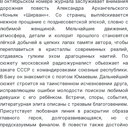
В октябрьском номере журнала заслуживает внимания
дорожная повесть Александра Архангельского
«Коньяк «Ширван»«. Со страниц выплёскивается
нежное прощание с позднесоветской эпохой, словно с
любимой женщиной. Мельчайшие движения,
атмосфера, детали и колорит прошлого становятся
лёгкой добычей в цепких лапах памяти автора, чтобы
переплавиться в кристаллы современных реалий,
отдаваясь гулким эхом драгоценных наитий. По
сюжету московский радиожурналист объезжает на
закате СССР с командировками союзные республики.
В Баку он знакомится с поэтом Юмаевым. Дальнейший
сюжет строится на таинственном исчезновении друга,
исправляющем ошибки молодости поиском любимой
девушки с его ребёнком. Встречи, споры, события,
литературная элита описаны с трезвым благоговением.
Присутствует любовная линия в раскрытии образа
главного героя, долгоразвивающаяся, но с
предсказуемым финалом. В повести также достойно