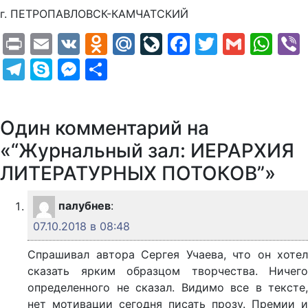
г. ПЕТРОПАВЛОВСК-КАМЧАТСКИЙ
Print
Email
VK
Odnoklassniki
Mail.Ru
LiveJournal
Facebook
Twitter
Gmail
Wh
Telegram
Skype
Messenger
Отправить
Один комментарий на
«“Журнальный зал: ИЕРАРХИЯ
ЛИТЕРАТУРНЫХ ПОТОКОВ”»
палубнев
:
07.10.2018 в 08:48
Спрашивал автора Сергея Учаева, что он хотел
сказать ярким образцом творчества. Ничего
определенного не сказал. Видимо все в тексте,
нет мотивации сегодня писать прозу. Премии и