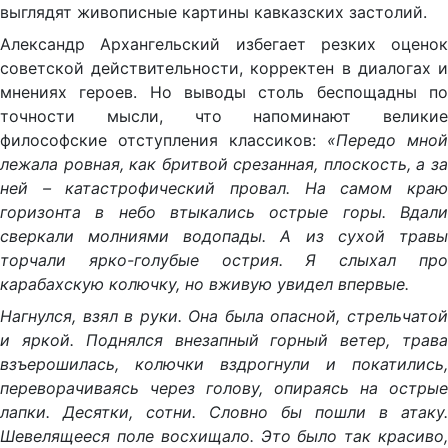
выглядят живописные картины кавказских застолий.
Александр Архангельский избегает резких оценок
советской действительности, корректен в диалогах и
мнениях героев. Но выводы столь беспощадны по
точности мысли, что напоминают великие
философские отступления классиков:
«Передо мной
лежала ровная, как бритвой срезанная, плоскость, а за
ней – катастрофический провал. На самом краю
горизонта в небо втыкались острые горы. Вдали
сверкали молниями водопады. А из сухой травы
торчали ярко-голубые острия. Я слыхал про
карабахскую колючку, но вживую увидел впервые.
Нагнулся, взял в руки. Она была опасной, стрельчатой
и яркой. Поднялся внезапный горный ветер, трава
взъерошилась, колючки вздрогнули и покатились,
переворачиваясь через голову, опираясь на острые
лапки. Десятки, сотни. Словно бы пошли в атаку.
Шевелящееся поле восхищало. Это было так красиво,