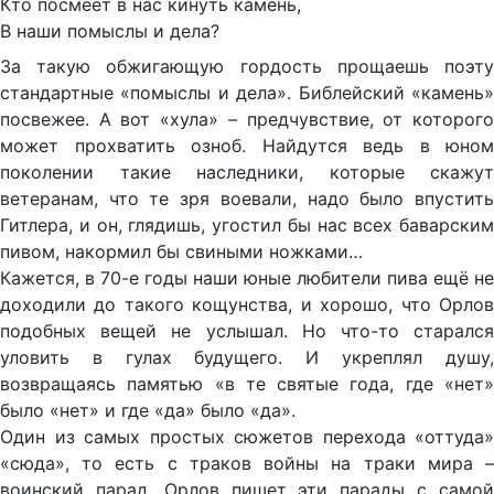
Кто посмеет в нас кинуть камень,
В наши помыслы и дела?
За такую обжигающую гордость прощаешь поэту
стандартные «помыслы и дела». Библейский «камень»
посвежее. А вот «хула» – предчувствие, от которого
может прохватить озноб. Найдутся ведь в юном
поколении такие наследники, которые скажут
ветеранам, что те зря воевали, надо было впустить
Гитлера, и он, глядишь, угостил бы нас всех баварским
пивом, накормил бы свиными ножками…
Кажется, в 70-е годы наши юные любители пива ещё не
доходили до такого кощунства, и хорошо, что Орлов
подобных вещей не услышал. Но что-то старался
уловить в гулах будущего. И укреплял душу,
возвращаясь памятью «в те святые года, где «нет»
было «нет» и где «да» было «да».
Один из самых простых сюжетов перехода «оттуда»
«сюда», то есть с траков войны на траки мира –
воинский парад. Орлов пишет эти парады с самой