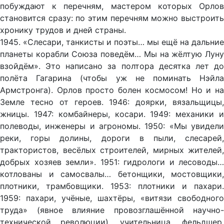
побуждают к перечням, мастером которых Орлов
становится сразу: по этим перечням можно выстроить
хронику трудов и дней страны.
1945. «Слесари, танкисты и поэты… мы ещё на дальние
планеты корабли Союза поведём… Мы на жёлтую Луну
взойдём». Это написано за полтора десятка лет до
полёта Гагарина (чтобы уж не поминать Нэйла
Армстронга). Орлов просто болен космосом! Но и на
Земле тесно от героев. 1946: доярки, вязальщицы,
жницы. 1947: комбайнеры, косари. 1949: механики и
полеводы, инженеры и агрономы. 1950: «Мы увидели
реки, горы долины, дороги в пыли, слесарей,
трактористов, весёлых строителей, мирных жителей,
добрых хозяев земли». 1951: гидрологи и лесоводы…
котлованы и самосвалы… бетонщики, мостовщики,
плотники, трамбовщики. 1953: плотники и пахари.
1959: пахари, учёные, шахтёры, «витязи свободного
труда» (явное влияние провозглашённой научно-
технической революции), учительница, фельдшер,