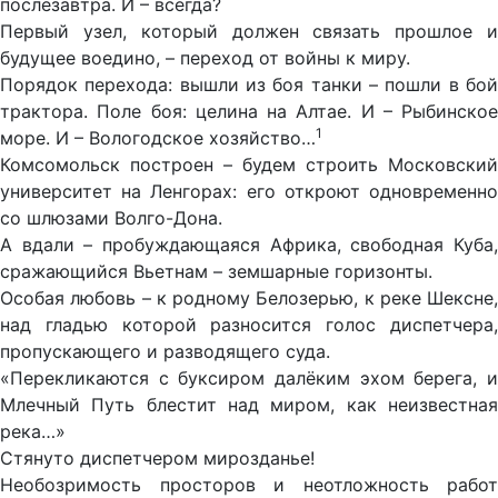
послезавтра. И – всегда?
Первый узел, который должен связать прошлое и
будущее воедино, – переход от войны к миру.
Порядок перехода: вышли из боя танки – пошли в бой
трактора. Поле боя: целина на Алтае. И – Рыбинское
1
море. И – Вологодское хозяйство…
Комсомольск построен – будем строить Московский
университет на Ленгорах: его откроют одновременно
со шлюзами Волго-Дона.
А вдали – пробуждающаяся Африка, свободная Куба,
сражающийся Вьетнам – земшарные горизонты.
Особая любовь – к родному Белозерью, к реке Шексне,
над гладью которой разносится голос диспетчера,
пропускающего и разводящего суда.
«Перекликаются с буксиром далёким эхом берега, и
Млечный Путь блестит над миром, как неизвестная
река…»
Стянуто диспетчером мирозданье!
Необозримость просторов и неотложность работ