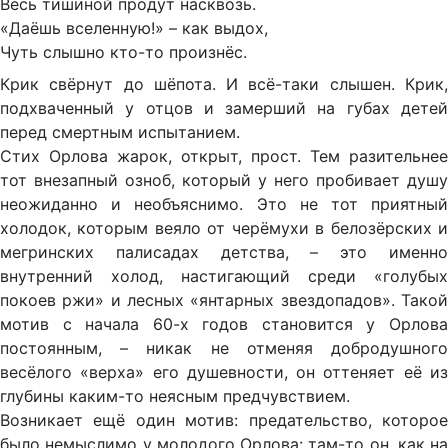
Весь тишиной продут насквозь.
«Даёшь вселенную!» – как выдох,
Чуть слышно кто-то произнёс.
Крик свёрнут до шёпота. И всё-таки слышен. Крик,
подхваченный у отцов и замерший на губах детей
перед смертным испытанием.
Стих Орлова жарок, открыт, прост. Тем разительнее
тот внезапный озноб, который у него пробивает душу
неожиданно и необъяснимо. Это не тот приятный
холодок, которым веяло от черёмухи в белозёрских и
мегринских палисадах детства, – это именно
внутренний холод, настигающий среди «голубых
покоев ржи» и лесных «янтарных звездопадов». Такой
мотив с начала 60-х годов становится у Орлова
постоянным, – никак не отменяя добродушного
весёлого «верха» его душевности, он оттеняет её из
глубины каким-то неясным предчувствием.
Возникает ещё один мотив: предательство, которое
было немыслимо у молодого Орлова: там-то он, как на