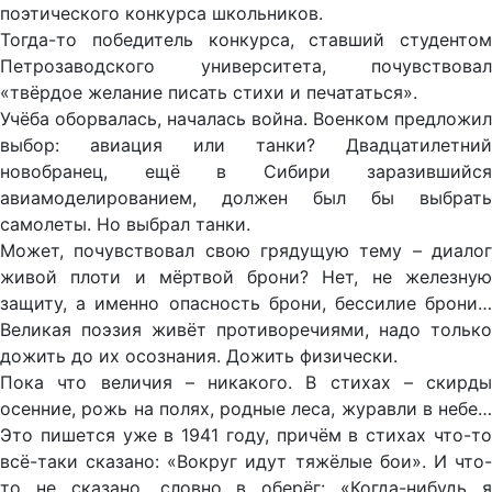
поэтического конкурса школьников.
Тогда-то победитель конкурса, ставший студентом
Петрозаводского университета, почувствовал
«твёрдое желание писать стихи и печататься».
Учёба оборвалась, началась война. Военком предложил
выбор: авиация или танки? Двадцатилетний
новобранец, ещё в Сибири заразившийся
авиамоделированием, должен был бы выбрать
самолеты. Но выбрал танки.
Может, почувствовал свою грядущую тему – диалог
живой плоти и мёртвой брони? Нет, не железную
защиту, а именно опасность брони, бессилие брони…
Великая поэзия живёт противоречиями, надо только
дожить до их осознания. Дожить физически.
Пока что величия – никакого. В стихах – скирды
осенние, рожь на полях, родные леса, журавли в небе…
Это пишется уже в 1941 году, причём в стихах что-то
всё-таки сказано: «Вокруг идут тяжёлые бои». И что-
то не сказано, словно в оберёг: «Когда-нибудь я