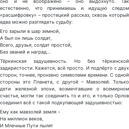
оно и не воображено – оно выдохнуто. Так
естественно, что принимаешь и идущую следом
«расшифровку» – простецкий рассказ, сквозь который
едва можно разглядеть судьбу:
Его зарыли в шар земной,
А был он лишь солдат,
Всего, друзья, солдат простой,
Без званий и наград…
Тёркинская задушевность. Но без тёркинской
задиристости. Кажется, всё просто. И подпёрто с двух
сторон, точнее, пронзено символами времени. С одной
стороны это Планета, с другой – Мавзолей. Только
дети железной эпохи, возмечтавшие о всемирном
счастье, могли так соединить то и это, и только Орлов
соединил всё с такой подкупающей задушевностью:
Ему как мавзолей земля –
На миллион веков,
И Млечные Пути пылят