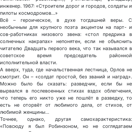
инженер. 1967: «Строители дорог и городов, солдаты и
пилоты космодромов…»
Всё – героическое, в духе тогдашней веры. С
необычным для крупного поэта акцентом на парт- и
сов-работниках низового звена: «стол предрика в
солнечных накрапах» непонятен, если не объяснить
читателю Двадцать первого века, что так назывался в
советское время председатель районной
исполнительной власти.
А вверх, туда, где начальственная лестница, Орлов не
смотрит. Он – «солдат простой, без званий и наград».
Можно было бы сказать: разведчик, если бы не
вырвался в послевоенных стихах вздох облегчения,
что теперь его никто уже не пошлёт в разведку, то
есть не оторвёт от любимого дела, от стихов, от
любимой женщины…
Точнее, однако, другая самохарактеристика:
«Повсюду я был Робинзоном, но не соглядатаем