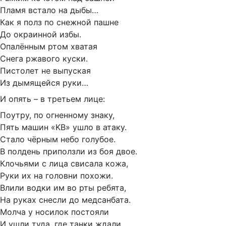
Пламя встало на дыбы…
Как я полз по снежной пашне
До окраинной избы.
Опалённым ртом хватая
Снега ржавого куски.
Пистолет не выпуская
Из дымящейся руки…
И опять – в третьем лице:
Поутру, по огненному знаку,
Пять машин «KB» ушло в атаку.
Стало чёрным небо голубое.
В полдень приползли из боя двое.
Клочьями с лица свисала кожа,
Руки их на головни похожи.
Влили водки им во рты ребята,
На руках снесли до медсанбата.
Молча у носилок постояли
И ушли туда, где танки ждали.