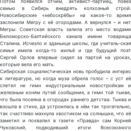
Потом появился отчим, активист-партиец, повёз
семью в Сибирь внедрять колхозный строй.
Новосибирские «небоскрёбы» на какое-то время
заслонили Мегру с её огородами. А вернулся – и нет
Мегры: Советская власть залила это место водами
Беломорско-Балтийского канала имени товарища
Сталина. Исчезло и зданьице школы, где учитель-ская
семья имела когда-то жильё и где будущий поэт
Сергей Орлов впервые сидел за партой на уроках,
которые вела его мать.
Сибирская социалистическая новь пробудила интерес
к литературе, но когда муза обрела голос – с уст её
слетел не гимн индустриальным новостройкам и
железным коням путей сообщения, а гимн той тыкве,
что была посеяна в огородах раннего детства. Тыква и
взошла в стихе, да устроилась в нём так трогательно,
так счастливо махнула хвостиком на солнышке, что её
заметил и похвалил в газете «Правда» сам Корней
Чуковский, подводивший итоги Всесоюзного