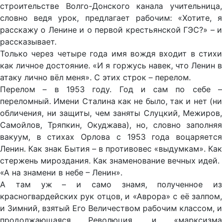
строительстве Волго-Донского канала учительница,
словно ведя урок, предлагает рабочим: «Хотите, я
расскажу о Ленине и о первой крестьянской ГЭС?» – и
рассказывает.
Только через четыре года имя вождя входит в стихи
как личное достояние. «И я горжусь навек, что Ленин в
атаку лично вёл меня». С этих строк – перелом.
Перелом – в 1953 году. Год и сам по себе –
переломный. Имени Сталина как не было, так и нет (ни
обличения, ни защиты, чем заняты Слуцкий, Межиров,
Самойлов, Тряпкин, Окуджава), но, словно заполняя
вакуум, в стихах Орлова с 1953 года воцаряется
Ленин. Как знак Бытия – в противовес «выдумкам». Как
стержень мироздания. Как знаменование вечных идей.
«А на знамени в небе – Ленин».
А там уж – и само знамя, полученное из
красногвардейских рук отцов, и «Аврора» с её залпом,
и Зимний, взятый Его Величеством рабочим классом, и
продолжающаяся Революция, и «марксизма