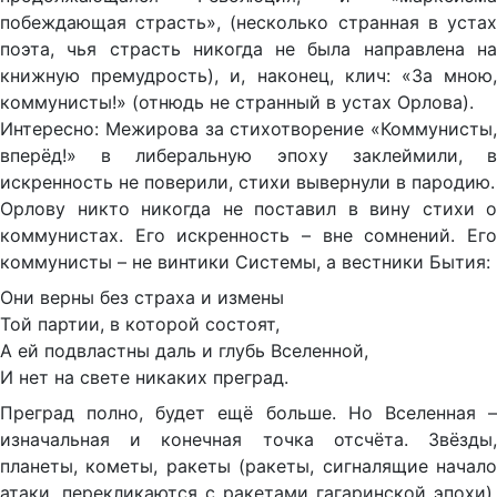
побеждающая страсть», (несколько странная в устах
поэта, чья страсть никогда не была направлена на
книжную премудрость), и, наконец, клич: «За мною,
коммунисты!» (отнюдь не странный в устах Орлова).
Интересно: Межирова за стихотворение «Коммунисты,
вперёд!» в либеральную эпоху заклеймили, в
искренность не поверили, стихи вывернули в пародию.
Орлову никто никогда не поставил в вину стихи о
коммунистах. Его искренность – вне сомнений. Его
коммунисты – не винтики Системы, а вестники Бытия:
Они верны без страха и измены
Той партии, в которой состоят,
А ей подвластны даль и глубь Вселенной,
И нет на свете никаких преград.
Преград полно, будет ещё больше. Но Вселенная –
изначальная и конечная точка отсчёта. Звёзды,
планеты, кометы, ракеты (ракеты, сигналящие начало
атаки, перекликаются с ракетами гагаринской эпохи).