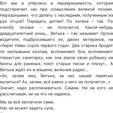
Вот мы и упёрлись в неразрешимость, которая
подстерегает нас при осмыслении великой поэзии.
Неразрешимо: что делать с наследием, полученным из
рук отцов? Передать детям? По логике – так. По
ознобу поэзии – не получится. Какой-нибудь
двадцатилетний юнец… Витька – так называет Орлов
водителя, подбросившего их, двоих ветеранов, на
«берег Невы сорок первого года». Два старика бродят
по заплывшим окопам, вспоминают бои, вспоминают
глазастую санитарку, как она рвала свою рубашку на
бинты для раненых, поют старые песни и плачут… А
Витька ждёт их в машине, включив радио…
«Ах, зачем ему, Витьке, за нас нашей памятью
мучиться? Ах, зачем, всё равно у него не получится…»
Значит, надо расплачиваться. Самим. Ни на кого не
рассчитывая, ни на что не надеясь.
Мы за всё заплатили сами,
Нас не может задеть хула.