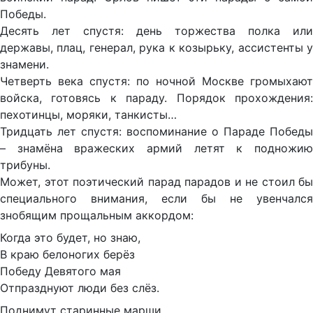
Победы.
Десять лет спустя: день торжества полка или
державы, плац, генерал, рука к козырьку, ассистенты у
знамени.
Четверть века спустя: по ночной Москве громыхают
войска, готовясь к параду. Порядок прохождения:
пехотинцы, моряки, танкисты…
Тридцать лет спустя: воспоминание о Параде Победы
– знамёна вражеских армий летят к подножию
трибуны.
Может, этот поэтический парад парадов и не стоил бы
специального внимания, если бы не увенчался
знобящим прощальным аккордом:
Когда это будет, но знаю,
В краю белоногих берёз
Победу Девятого мая
Отпразднуют люди без слёз.
Поднимут старинные марши