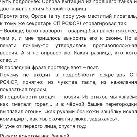
чуть подробнее: Орлова вытащил из горящего танка и
доставил к своим боевой товарищ.
Прочтя это, Орлов (в ту пору уже маститый писатель,
к тому же секретарь СП РСФСР) отреагировал так:
– Вообще, было наоборот. Товарищ был ранен тяжелее,
чем я, и мне пришлось выносить его к своим. Но в
печати почему-то утвердилась противоположная
версия. А я не опровергаю. Какая разница, кто кого
спас…»
В последней фразе проглядывает – поэт.
Почему не входит в подробности секретарь СП
РСФСР, понятно: из чувства такта, из нежелания
показаться героем.
В подробности входит – поэзия. Из стихов мы узнаём:
как «металл горел… и в чёрной башне перегородки
выплавил огонь», «как руками без кожи защёлку искал
командир», как «выскочил из люка, задыхаясь».
И уже от первого лица, спустя год:
Рыжим кочетом над башней