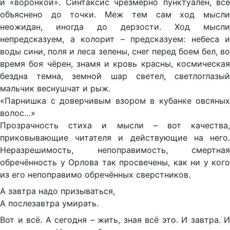
и «воронкой». Синтаксис чрезмерно пунктуален, всё
объяснено до точки. Меж тем сам ход мысли
неожидан, иногда до дерзости. Ход мысли
непредсказуем, а колорит – предсказуем: небеса и
воды сини, поля и леса зелены, снег перед боем бел, во
время боя чёрен, знамя и кровь красны, космическая
бездна темна, земной шар светел, светлоглазый
мальчик веснушчат и рыж.
«Парнишка с доверчивым взором в кубанке овсяных
волос…»
Прозрачность стиха и мысли – вот качества,
приковывающие читателя и действующие на него.
Неразрешимость, непоправимость, смертная
обречённость у Орлова так просвечены, как ни у кого
из его непоправимо обречённых сверстников.
А завтра надо призываться,
А послезавтра умирать.
Вот и всё. А сегодня – жить, зная всё это. И завтра. И