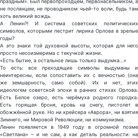
праздным». Был первопроходцем, первонасельником, а
не посланцем, не проводником чьей-то воли, будь там
хоть великий вождь.
А Ленин?! И система советских политических
символов, которыми пестрит лирика Орлова в зрелые
годы?
А это знаки той духовной высоты, которая для него
просто несоизмерима с текучкой жизни.
«Есть бытие, а остальное лишь только выдумка…»
То есть: все преходящие символы выдуманы и
неинтересны, если сопоставить их с вечностью (она
же земшарность, само собой). Их и нет, этих
идеологем советской эпохи в ранних стихах Орлова.
Есть Белое озеро, есть черёмуха родного городка.
Есть горящая броня, кровь на снегу, пистолет в
обожжённой руке. Но ни крейсера «Аврора», ни взятия
Зимнего, ни Мировой Революции, ни коммунизма.
Ленин появляется в 1949 году в огромной поэме
«Светлана» – и не сам, а как деталь реальности: на