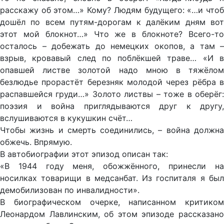
расскажу об этом…» Кому? Людям будущего: «…и чтоб
дошёл по всем путям-дорогам к далёким дням вот
этот мой блокнот…» Что же в блокноте? Всего-то
осталось – добежать до немецких окопов, а там –
взрыв, кровавый след по поблёкшей траве… «И в
опавшей листве золотой надо мною в тяжёлом
безлюдье прорастёт березняк молодой через рёбра в
распавшейся груди…» Золото листвы – тоже в оберёг:
поэзия и война приглядываются друг к другу,
вслушиваются в кукушкин счёт…
Чтобы жизнь и смерть соединились, – война должна
обжечь. Впрямую.
В автобиографии этот эпизод описан так:
«В 1944 году меня, обожжённого, принесли на
носилках товарищи в медсанбат. Из госпиталя я был
демобилизован по инвалидности».
В биографическом очерке, написанном критиком
Леонардом Лавлинским, об этом эпизоде рассказано