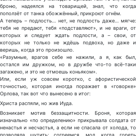
броню, надеялся на товарищей, знал, что когда
поползёт от танка обожжённый, прикроют огнём.
А теперь – подлость… нет, не подлость даже… мягче:
тебя не предают, тебя «подставляют», и не враги, от
которых и следует ждать подлости, а – свои, от
которых не только не ждёшь подвоха, но даже и
веришь, когда это произошло.
«Разумные, врагов себе не нажили, а я, как был,
остался им дружком, но в дружбе что-то всё-таки
загажено, и это не отмоешь коньяком».
Или, если уж совсем коротко, с афористической
точностью, которая иногда поражает в «говорке»
Орлова, так вот что вынесено в итог:
Христа распяли, но жив Иуда.
Возникает мотив беззащитности. Броня, которая
изначально «по определению» прикрывала солдата от
ненастья и несчастья, а если не спасала от холода, то
позволяла шутить: согреемся, мол, когда гореть