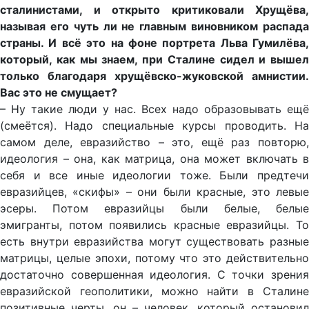
сталинистами, и открыто критиковали Хрущёва,
называя его чуть ли не главным виновником распада
страны. И всё это на фоне портрета Льва Гумилёва,
который, как мы знаем, при Сталине сидел и вышел
только благодаря хрущёвско-жуковской амнистии.
Вас это не смущает?
– Ну такие люди у нас. Всех надо образовывать ещё
(смеётся). Надо специальные курсы проводить. На
самом деле, евразийство – это, ещё раз повторю,
идеология – она, как матрица, она может включать в
себя и все иные идеологии тоже. Были предтечи
евразийцев, «скифы» – они были красные, это левые
эсеры. Потом евразийцы были белые, белые
эмигранты, потом появились красные евразийцы. То
есть внутри евразийства могут существовать разные
матрицы, целые эпохи, потому что это действительно
достаточно совершенная идеология. С точки зрения
евразийской геополитики, можно найти в Сталине
позитивные черты, он – человек, который остановил