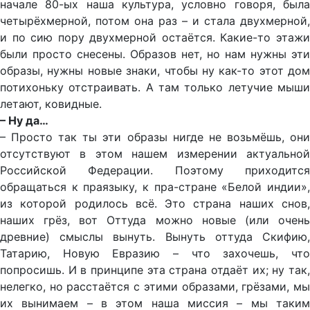
начале 80-ых наша культура, условно говоря, была
четырёхмерной, потом она раз – и стала двухмерной,
и по сию пору двухмерной остаётся. Какие-то этажи
были просто снесены. Образов нет, но нам нужны эти
образы, нужны новые знаки, чтобы ну как-то этот дом
потихоньку отстраивать. А там только летучие мыши
летают, ковидные.
– Ну да…
– Просто так ты эти образы нигде не возьмёшь, они
отсутствуют в этом нашем измерении актуальной
Российской Федерации. Поэтому приходится
обращаться к праязыку, к пра-стране «Белой индии»,
из которой родилось всё. Это страна наших снов,
наших грёз, вот Оттуда можно новые (или очень
древние) смыслы вынуть. Вынуть оттуда Скифию,
Татарию, Новую Евразию – что захочешь, что
попросишь. И в принципе эта страна отдаёт их; ну так,
нелегко, но расстаётся с этими образами, грёзами, мы
их вынимаем – в этом наша миссия – мы таким