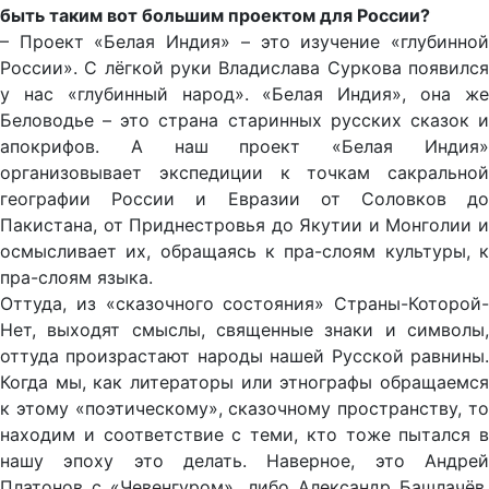
быть таким вот большим проектом для России?
– Проект «Белая Индия» – это изучение «глубинной
России». С лёгкой руки Владислава Суркова появился
у нас «глубинный народ». «Белая Индия», она же
Беловодье – это страна старинных русских сказок и
апокрифов. А наш проект «Белая Индия»
организовывает экспедиции к точкам сакральной
географии России и Евразии от Соловков до
Пакистана, от Приднестровья до Якутии и Монголии и
осмысливает их, обращаясь к пра-слоям культуры, к
пра-слоям языка.
Оттуда, из «сказочного состояния» Страны-Которой-
Нет, выходят смыслы, священные знаки и символы,
оттуда произрастают народы нашей Русской равнины.
Когда мы, как литераторы или этнографы обращаемся
к этому «поэтическому», сказочному пространству, то
находим и соответствие с теми, кто тоже пытался в
нашу эпоху это делать. Наверное, это Андрей
Платонов с «Чевенгуром», либо Александр Башлачёв,