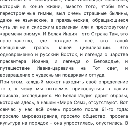
который в конце жизни, вместо того, чтобы петь
перестроечные гимны, выл очень страшные былины,
даже не языческие, а праязыческие, обращающиеся
чуть ли не к скифским временам или к пресловутому
«времени оному». И Белая Индия – это Страна Там, это
пространство, где рождается всё, это такой
священный грааль нашей цивилизации. Это
одновременно и русский Восток, и легенда о царстве
пресвитера Иоанна, и легенда о Беловодье, и
путешествие Ивана-царевича на Тот свет, и
возвращение с чудесными подарками оттуда.
При этом, каждый может находить своё определение
того, к чему мы пытаемся прикоснуться в наших
поисках, экспедициях. Но Белая Индия дарит образы,
которые здесь, в нашем «Мире Сям», отсутствуют. Вот
сейчас у нас всё очень просело после 91-го года:
просело мировоззрение, просело общество, просела
культура на порядок – она упростилась, опустилась. В