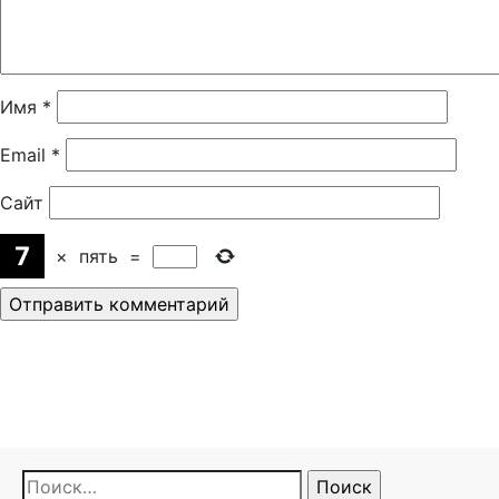
Имя
*
Email
*
Сайт
×
пять
=
Найти: