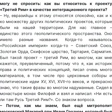
могу не спросить: как вы относитесь к проекту
«Третий Рим» в качестве интеграционного проекта?
– Ну, евразийцы к этому относятся спокойно, как и к
ко множеству других политических проектов, которые
были на нашей территории. Для нас главное –
единство этого геополитического пространства. Оно
имело разные названия. Когда-то называлось
«Российская империя» когда-то – Советский Союз,
Золотая Орда, Скифское царство, Тартария, Сарматия.
Был такой проект – третий Рим, во многом, как мне
кажется, преувеличенный, потому что я, как историк
права и политических концепций, писал очень много
материалов, в том числе про церковные соборы и
политические идеи XV, XVI, XVII-го веков, и прекрасно
знаю, что такие фразы во многом надуманные. Сидел в
монастыре монах Филофей и взял и написал: «Ни есть
ли там Русь Третий Рим?». Со знаком вопроса.
– Потом, как мы знаем, был ещё митрополит
московский Макарий при Иване Грозном, который был