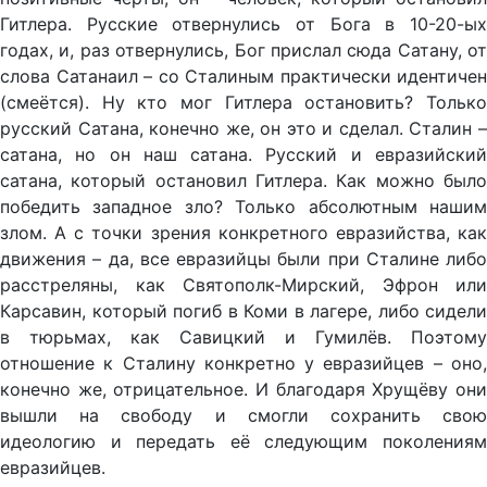
Гитлера. Русские отвернулись от Бога в 10-20-ых
годах, и, раз отвернулись, Бог прислал сюда Сатану, от
слова Сатанаил – со Сталиным практически идентичен
(смеётся). Ну кто мог Гитлера остановить? Только
русский Сатана, конечно же, он это и сделал. Сталин –
сатана, но он наш сатана. Русский и евразийский
сатана, который остановил Гитлера. Как можно было
победить западное зло? Только абсолютным нашим
злом. А с точки зрения конкретного евразийства, как
движения – да, все евразийцы были при Сталине либо
расстреляны, как Святополк-Мирский, Эфрон или
Карсавин, который погиб в Коми в лагере, либо сидели
в тюрьмах, как Савицкий и Гумилёв. Поэтому
отношение к Сталину конкретно у евразийцев – оно,
конечно же, отрицательное. И благодаря Хрущёву они
вышли на свободу и смогли сохранить свою
идеологию и передать её следующим поколениям
евразийцев.