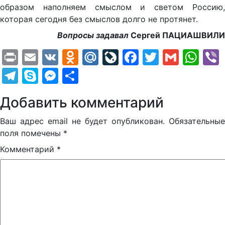
образом наполняем смыслом и светом Россию,
которая сегодня без смыслов долго не протянет.
Вопросы задавал
Сергей ПАЦИАШВИЛИ
Print
Email
VK
Odnoklassniki
Mail.Ru
LiveJournal
Facebook
Twitter
Gmail
Wh
Telegram
Skype
Messenger
Отправить
Добавить комментарий
Ваш адрес email не будет опубликован.
Обязательные
поля помечены
*
Комментарий
*