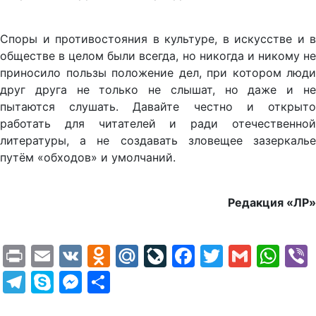
Споры и противостояния в культуре, в искусстве и в
обществе в целом были всегда, но никогда и никому не
приносило пользы положение дел, при котором люди
друг друга не только не слышат, но даже и не
пытаются слушать. Давайте честно и открыто
работать для читателей и ради отечественной
литературы, а не создавать зловещее зазеркалье
путём «обходов» и умолчаний.
Редакция «ЛР»
Print
Email
VK
Odnoklassniki
Mail.Ru
LiveJournal
Facebook
Twitter
Gmail
Wh
Telegram
Skype
Messenger
Отправить