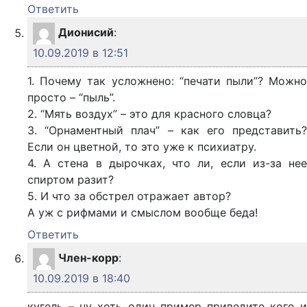
Ответить
Дионисий
:
10.09.2019 в 12:51
1. Почему так усложнено: “печати пыли”? Можно
просто – “пыль”.
2. “Мять воздух” – это для красного словца?
3. “Орнаментный плач” – как его представить?
Если он цветной, то это уже к психиатру.
4. А стена в дырочках, что ли, если из-за нее
спиртом разит?
5. И что за обстрел отражает автор?
А уж с рифмами и смыслом вообще беда!
Ответить
Член-корр
:
10.09.2019 в 18:40
кугель – ну хоть один пример приведите кого и