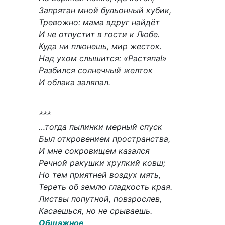
Запрятан мной бульонный кубик,
Тревожно: мама вдруг найдёт
И не отпустит в гости к Любе.
Куда ни плюнешь, мир жесток.
Над ухом слышится: «Растяпа!»
Разбился солнечный желток
И облака заляпал.
***
…тогда пылинки мерный спуск
Был откровением пространства,
И мне сокровищем казался
Речной ракушки хрупкий ковш;
Но тем приятней воздух мять,
Тереть об землю гладкость края.
Листвы попутной, повзрослев,
Касаешься, но не срываешь.
Общажное