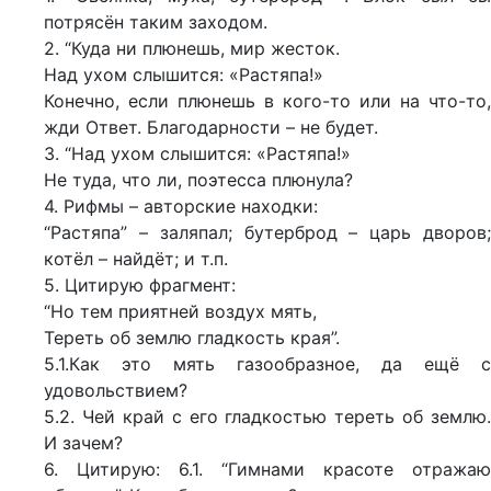
потрясён таким заходом.
2. “Куда ни плюнешь, мир жесток.
Над ухом слышится: «Растяпа!»
Конечно, если плюнешь в кого-то или на что-то,
жди Ответ. Благодарности – не будет.
3. “Над ухом слышится: «Растяпа!»
Не туда, что ли, поэтесса плюнула?
4. Рифмы – авторские находки:
“Растяпа” – заляпал; бутерброд – царь дворов;
котёл – найдёт; и т.п.
5. Цитирую фрагмент:
“Но тем приятней воздух мять,
Тереть об землю гладкость края”.
5.1.Как это мять газообразное, да ещё с
удовольствием?
5.2. Чей край с его гладкостью тереть об землю.
И зачем?
6. Цитирую: 6.1. “Гимнами красоте отражаю