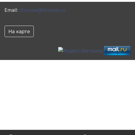
Email:
litrossia@litrossia.ru
На карте