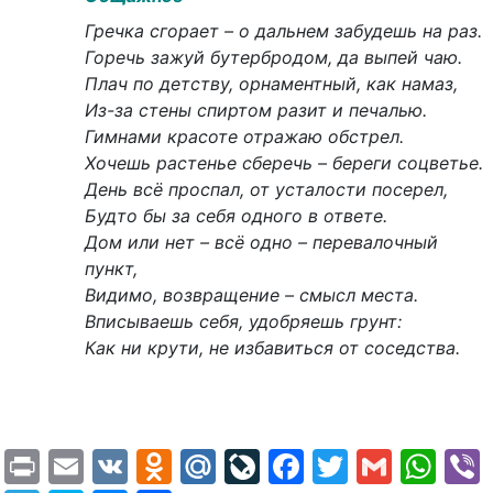
Гречка сгорает – о дальнем забудешь на раз.
Горечь зажуй бутербродом, да выпей чаю.
Плач по детству, орнаментный, как намаз,
Из-за стены спиртом разит и печалью.
Гимнами красоте отражаю обстрел.
Хочешь растенье сберечь – береги соцветье.
День всё проспал, от усталости посерел,
Будто бы за себя одного в ответе.
Дом или нет – всё одно – перевалочный
пункт,
Видимо, возвращение – смысл места.
Вписываешь себя, удобряешь грунт:
Как ни крути, не избавиться от соседства.
Print
Email
VK
Odnoklassniki
Mail.Ru
LiveJournal
Facebook
Twitter
Gmail
Wh