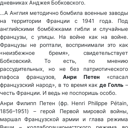
дневниках Анджея Бобковского.
…А Англия методично бомбила военные заводы
на территории Франции с 1941 года. Под
английскими бомбёжками гибли и случайные
французы, с улицы. На войне как на войне.
Французы не роптали, воспринимали это как
«неизбежное бремя», свидетельствует
Бобковский. То есть, по мнению
рассудительных, но не без патриотического
пафоса французов,
Анри Петен
«спасал
французский народ», в то время как
де Голль
–
честь Франции. И ведь не поспоришь особо.
Анри Филипп Петен (фр. Henri Philippe Pétain,
1856–1951) – герой Первой мировой войны,
маршал Французской армии и глава режима
Виши – коллаборационистского режима во