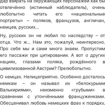
дар взирать на окружающих персонажей как бы
отвлечённо (истинный наблюдатель), очень
любопытно читать его «национальные
портреты» – поляков, французов, англичан,
немцев, русских…
Ну, русских он не любил по наследству – от
отца. Что ж… Нам это, пожалуй, неинтересно.
Про себя мы и сами много знаем. Пропустим
его пассажи при цитировании. А вот о других
нациях, глазами поляка, рождённого в
цивилизованной Австрии? Прелюбопытно.
О немцах. Нелицеприятно. Особенно досталось
немкам – он называл их «белокурыми
Валькириями», неизменно «грубыми» в
сравнении с утончёнными француженками.
Обесценивал любовь немецких фрау к порядку,