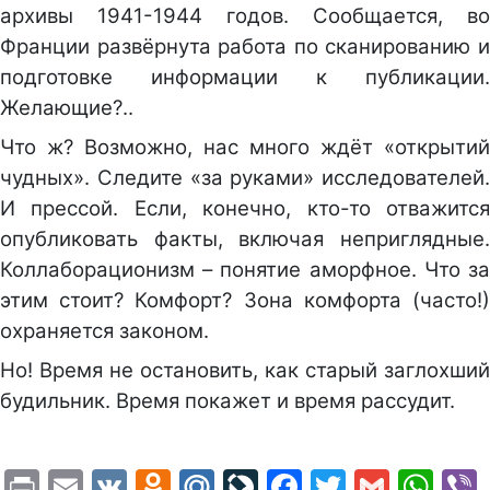
архивы 1941-1944 годов. Сообщается, во
Франции развёрнута работа по сканированию и
подготовке информации к публикации.
Желающие?..
Что ж? Возможно, нас много ждёт «открытий
чудных». Следите «за руками» исследователей.
И прессой. Если, конечно, кто-то отважится
опубликовать факты, включая неприглядные.
Коллаборационизм – понятие аморфное. Что за
этим стоит? Комфорт? Зона комфорта (часто!)
охраняется законом.
Но! Время не остановить, как старый заглохший
будильник. Время покажет и время рассудит.
Print
Email
VK
Odnoklassniki
Mail.Ru
LiveJournal
Facebook
Twitter
Gmail
Wh