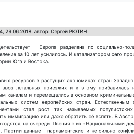
24, 29.06.2018, автор: Сергей РЮТИН
етельствует – Европа разделена по социально-пол
еление за 10 лет усилилось. И катализатором сего про
орий Юга и Востока.
овых ресурсов в растущих экономиках стран Западно
 ввоз легальных приезжих и к этому прибавилась н
ым каналам и перемещались в основном криминальные
альных систем европейских стран. Естественным 
нентами стал рост так называемых популистски
ть иммиграцию или даже обратить её вспять. В Австр
находятся, на очереди Швеция с их «Национальными д
. Партии данные – парламентские, и не сильно конф