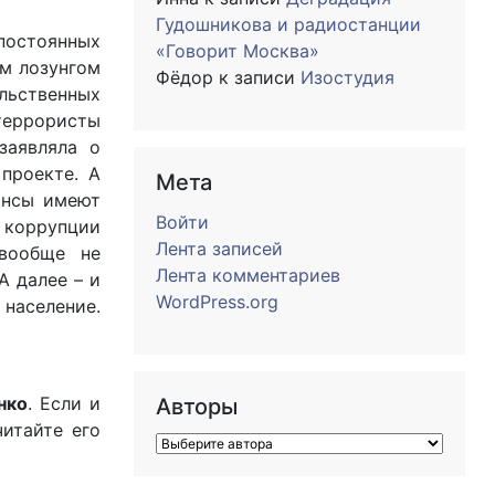
Гудошникова и радиостанции
постоянных
«Говорит Москва»
ым лозунгом
Фёдор
к записи
Изостудия
ильственных
 террористы
аявляла о
проекте. А
Мета
ансы имеют
Войти
 коррупции
Лента записей
 вообще не
Лента комментариев
А далее – и
WordPress.org
 население.
нко
. Если и
Авторы
итайте его