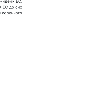
 «идеи» ЕС.
я ЕС до сих
я коренного