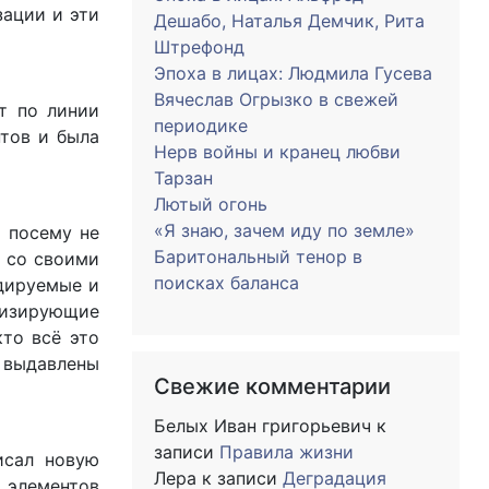
зации и эти
Дешабо, Наталья Демчик, Рита
Штрефонд
Эпоха в лицах: Людмила Гусева
Вячеслав Огрызко в свежей
ит по линии
периодике
нтов и была
Нерв войны и кранец любви
Тарзан
Лютый огонь
«Я знаю, зачем иду по земле»
 посему не
Баритональный тенор в
 со своими
поисках баланса
дируемые и
ризирующие
кто всё это
и выдавлены
Свежие комментарии
Белых Иван григорьевич
к
записи
Правила жизни
исал новую
Лера
к записи
Деградация
 элементов