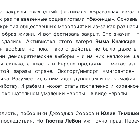
а закрыли ежегодный фестиваль «Бравалла» из-за 
ак раз те ввезённые социалистами «беженцы». Основн
акрытия общественных мероприятий из-за как раз нас
 образ жизни. И вот фестиваль закрыт. Это значит –
сдались. Активистка этого лагеря
Эмма Кнаккаре
з
н вообще, но пока такого действа не было даже в 
ции демократические выборы – и на них неплохие ш
я сильна, а власть в Европе продажна – метастазы
той заразы стране. Экспорт/импорт «мигрантов»
ика. Разумеется, с ним идёт дуплетом и наркомафия. 
абству. И рабами может стать постепенно и коренное
в окончательном умалении Европы… в виде Европы.
балисты, поборники Джорджа Сороса и
Юлии Тимоше
и последствия. Но
Гюстав ЛеБон
уж точно прав. Переч