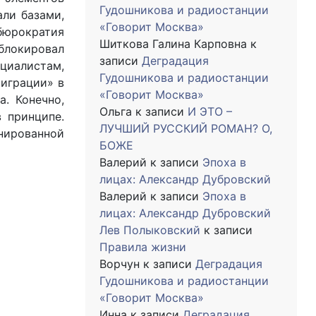
Гудошникова и радиостанции
али базами,
«Говорит Москва»
бюрократия
Шиткова Галина Карповна
к
блокировал
записи
Деградация
оциалистам,
Гудошникова и радиостанции
миграции» в
«Говорит Москва»
. Конечно,
Ольга
к записи
И ЭТО –
 принципе.
ЛУЧШИЙ РУССКИЙ РОМАН? О,
нированной
БОЖЕ
Валерий
к записи
Эпоха в
лицах: Александр Дубровский
Валерий
к записи
Эпоха в
лицах: Александр Дубровский
Лев Полыковский
к записи
Правила жизни
Ворчун
к записи
Деградация
Гудошникова и радиостанции
«Говорит Москва»
Инна
к записи
Деградация