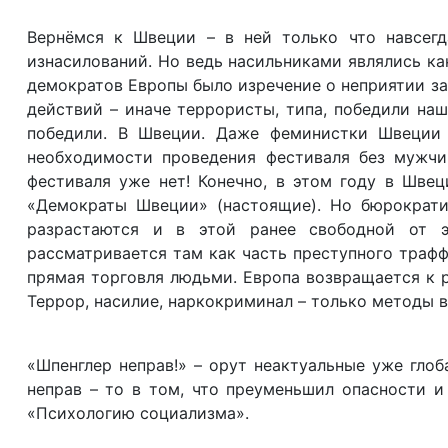
Вернёмся к Швеции – в ней только что навсегд
изнасилований. Но ведь насильниками являлись к
демократов Европы было изречение о неприятии з
действий – иначе террористы, типа, победили наш
победили. В Швеции. Даже феминистки Швеции 
необходимости проведения фестиваля без мужчи
фестиваля уже нет! Конечно, в этом году в Шве
«Демократы Швеции» (настоящие). Но бюрократи
разрастаются и в этой ранее свободной от э
рассматривается там как часть преступного трафф
прямая торговля людьми. Европа возвращается к р
Террор, насилие, наркокриминал – только методы 
«Шпенглер неправ!» – орут неактуальные уже гло
неправ – то в том, что преуменьшил опасности 
«Психологию социализма».