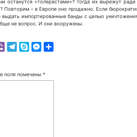
Они останутся «толерастами»? Тогда их вырежут ради
? Повторим – в Европе оно продажно. Если бюрократи
то выдать импортированные банды с целью уничтожени
обще не вопрос. И они вооружены.
k
r
il
hatsApp
Viber
Telegram
Skype
Messenger
Отправить
е поля помечены
*