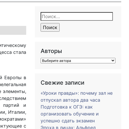
Найти:
итическому
Авторы
цесса стала
й Европы в
Свежие записи
елегальная
 элементы,
«Уроки правды»: почему зал не
следствием
отпускал автора два часа
х партий и
Подготовка к ОГЭ: как
ии, Италии,
организовать обучение и
емократами»
успешно сдать экзамен
ликтующие с
Эпоха в лицах: Альфред