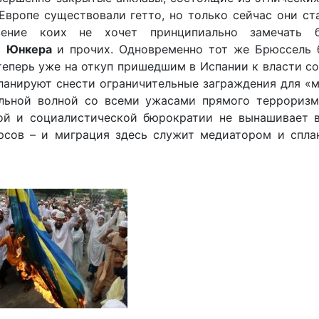
Европе существовали гетто, но только сейчас они ст
овение коих не хочет принципиально замечать 
а
Юнкера
и прочих. Одновременно тот же Брюссель 
теперь уже на откуп пришедшим в Испании к власти с
ланируют снести ограничительные заграждения для «
льной волной со всеми ужасами прямого терроризма
ой и социалистической бюрократии не вынашивает в
урсов – и миграция здесь служит медиатором и спла