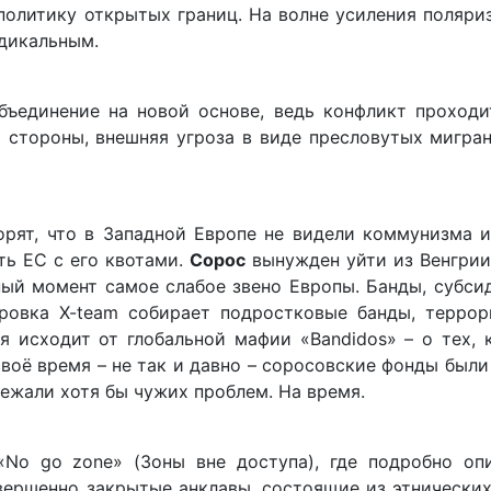
олитику открытых границ. На волне усиления поляри
адикальным.
объединение на новой основе, ведь конфликт проход
й стороны, внешняя угроза в виде пресловутых мигра
рят, что в Западной Европе не видели коммунизма и
сть ЕС с его квотами.
Сорос
вынужден уйти из Венгрии
ый момент самое слабое звено Европы. Банды, субси
ировка X-team собирает подростковые банды, терро
 исходит от глобальной мафии «Bandidos» – о тех, 
своё время – не так и давно – соросовские фонды был
ежали хотя бы чужих проблем. На время.
No go zone» (Зоны вне доступа), где подробно оп
ершенно закрытые анклавы, состоящие из этнических