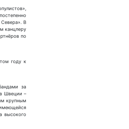
пулистов»,
постепенно
 Севера». В
м канцлеру
артнёров по
том году к
бандами за
в Швеции –
ым крупным
о имеющейся
а высокого