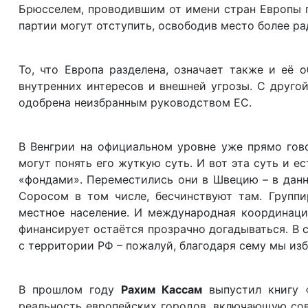
Брюсселем, проводившим от имени стран Европы п
партии могут отступить, освободив место более р
То, что Европа разделена, означает также и её 
внутренних интересов и внешней угрозы. С друго
одобрена неизбранным руководством ЕС.
В Венгрии на официальном уровне уже прямо гово
могут понять его жуткую суть. И вот эта суть и е
«фондами». Переместились они в Швецию – в данн
Соросом в том числе, бесчинствуют там. Групп
местное население. И международная координация
финансирует остаётся прозрачно догадываться. В 
с территории РФ – пожалуй, благодаря сему мы изб
В прошлом году
Рахим Кассам
выпустил книгу «
реальность европейских городов, включающую сов