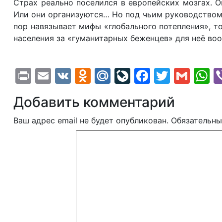
Страх реально поселился в европейских мозгах. 
Или они организуются… Но под чьим руководством
пор навязывает мифы «глобального потепления», 
населения за «гуманитарных беженцев» для неё во
Print
Email
VK
Odnoklassniki
Mail.Ru
LiveJournal
Faceboo
Twitte
Gma
W
Добавить комментарий
Ваш адрес email не будет опубликован.
Обязательны