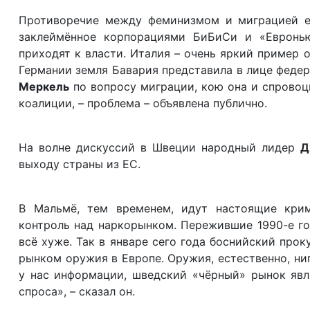
Противоречие между феминизмом и миграцией ещ
заклеймённое корпорациями БиБиСи и «Евроньюс
приходят к власти. Италия – очень яркий пример 
Германии земля Бавария представила в лице феде
Меркель
по вопросу миграции, кою она и спровоци
коалиции, – проблема – объявлена публично.
На волне дискуссий в Швеции народный лидер
Д
выходу страны из ЕС.
В Мальмё, тем временем, идут настоящие кри
контроль над наркорынком. Пережившие 1990-е го
всё хуже. Так в январе сего года боснийский про
рынком оружия в Европе. Оружия, естественно, ниг
у нас информации, шведский «чёрный» рынок явл
спроса», – сказал он.