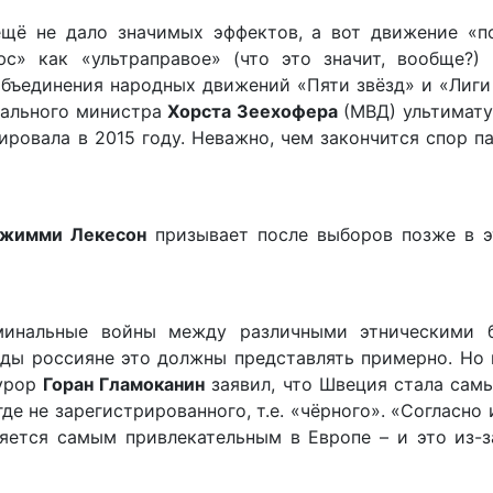
ё не дало значимых эффектов, а вот движение «по
» как «ультраправое» (что это значит, вообще?) 
объединения народных движений «Пяти звёзд» и «Лиги
рального министра
Хорста Зеехофера
(МВД) ультимату
ровала в 2015 году. Неважно, чем закончится спор п
жимми Лекесон
призывает после выборов позже в э
минальные войны между различными этническими 
ды россияне это должны представлять примерно. Но 
курор
Горан Гламоканин
заявил, что Швеция стала сам
де не зарегистрированного, т.е. «чёрного». «Согласн
яется самым привлекательным в Европе – и это из-з