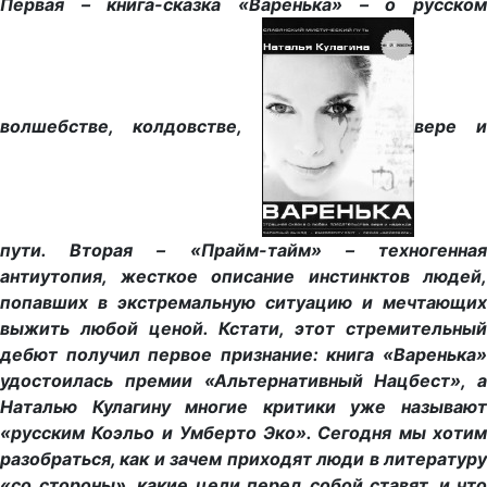
Первая – книга-сказка «Варенька» – о русском
волшебстве, колдовстве,
вере 
пути. Вторая – «Прайм-тайм» – техногенная
антиутопия, жесткое описание инстинктов людей,
попавших в экстремальную ситуацию и мечтающих
выжить любой ценой. Кстати, этот стремительный
дебют получил первое признание: книга «Варенька»
удостоилась премии «Альтернативный Нацбест», а
Наталью Кулагину многие критики уже называют
«русским Коэльо и Умберто Эко». Сегодня мы хотим
разобраться, как и зачем приходят люди в литературу
«со стороны», какие цели перед собой ставят, и что