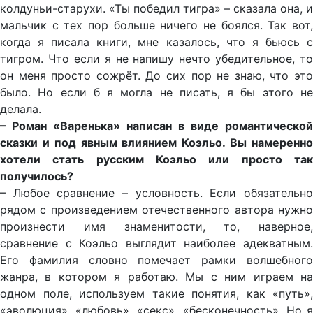
колдуньи-старухи. «Ты победил тигра» – сказала она, и
мальчик с тех пор больше ничего не боялся. Так вот,
когда я писала книги, мне казалось, что я бьюсь с
тигром. Что если я не напишу нечто убедительное, то
он меня просто сожрёт. До сих пор не знаю, что это
было. Но если б я могла не писать, я бы этого не
делала.
– Роман «Варенька» написан в виде романтической
сказки и под явным влиянием Коэльо. Вы намеренно
хотели стать русским Коэльо или просто так
получилось?
– Любое сравнение – условность. Если обязательно
рядом с произведением отечественного автора нужно
произнести имя знаменитости, то, наверное,
сравнение с Коэльо выглядит наиболее адекватным.
Его фамилия словно помечает рамки волшебного
жанра, в котором я работаю. Мы с ним играем на
одном поле, используем такие понятия, как «путь»,
«эволюция», «любовь», «секс», «бесконечность». Но я