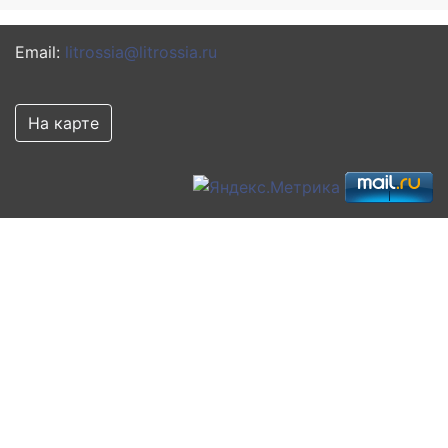
Email:
litrossia@litrossia.ru
На карте