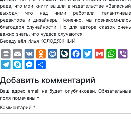
рада, что мои книги вышли в издательстве «Запасный
выход», что над ними работали талантливые
редактора и дизайнеры. Конечно, мы познакомились
благодаря случайности. Но для автора сказок очень
важно знать, что чудеса случаются.
Беседу вёл Илья КОЛОДЯЖНЫЙ
Print
Email
VK
Odnoklassniki
Mail.Ru
LiveJournal
Facebook
Twitter
Gmail
Wh
Telegram
Skype
Messenger
Отправить
Добавить комментарий
Ваш адрес email не будет опубликован.
Обязательные
поля помечены
*
Комментарий
*