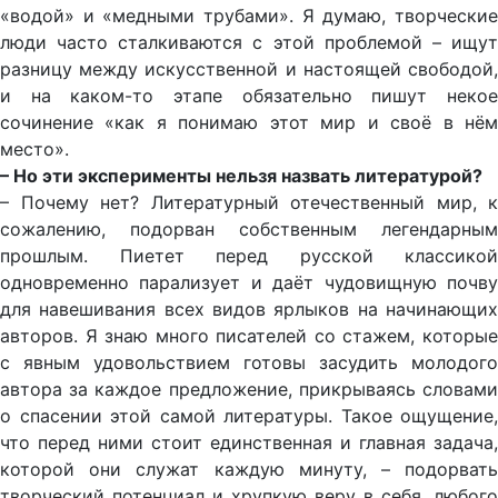
«водой» и «медными трубами». Я думаю, творческие
люди часто сталкиваются с этой проблемой – ищут
разницу между искусственной и настоящей свободой,
и на каком-то этапе обязательно пишут некое
сочинение «как я понимаю этот мир и своё в нём
место».
– Но эти эксперименты нельзя назвать литературой?
– Почему нет? Литературный отечественный мир, к
сожалению, подорван собственным легендарным
прошлым. Пиетет перед русской классикой
одновременно парализует и даёт чудовищную почву
для навешивания всех видов ярлыков на начинающих
авторов. Я знаю много писателей со стажем, которые
с явным удовольствием готовы засудить молодого
автора за каждое предложение, прикрываясь словами
о спасении этой самой литературы. Такое ощущение,
что перед ними стоит единственная и главная задача,
которой они служат каждую минуту, – подорвать
творческий потенциал и хрупкую веру в себя, любого