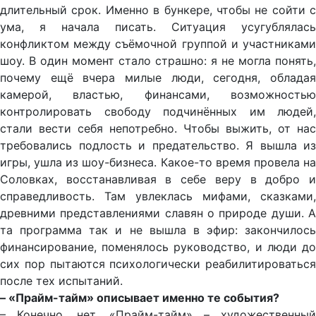
длительный срок. Именно в бункере, чтобы не сойти с
ума, я начала писать. Ситуация усугублялась
конфликтом между съёмочной группой и участниками
шоу. В один момент стало страшно: я не могла понять,
почему ещё вчера милые люди, сегодня, обладая
камерой, властью, финансами, возможностью
контролировать свободу подчинённых им людей,
стали вести себя непотребно. Чтобы выжить, от нас
требовались подлость и предательство. Я вышла из
игры, ушла из шоу-бизнеса. Какое-то время провела на
Соловках, восстанавливая в себе веру в добро и
справедливость. Там увлеклась мифами, сказками,
древними представлениями славян о природе души. А
та программа так и не вышла в эфир: закончилось
финансирование, поменялось руководство, и люди до
сих пор пытаются психологически реабилитироваться
после тех испытаний.
– «Прайм-тайм» описывает именно те события?
– Конечно, нет. «Прайм-тайм» – художественный