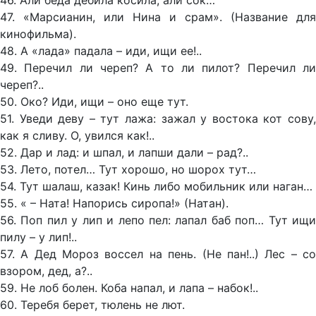
46. Али беда дебила косила, али сок…
47. «Марсианин, или Нина и срам». (Название для
кинофильма).
48. А «лада» падала – иди, ищи ее!..
49. Перечил ли череп? А то ли пилот? Перечил ли
череп?..
50. Око? Иди, ищи – оно еще тут.
51. Уведи деву – тут лажа: зажал у востока кот сову,
как я сливу. О, увился как!..
52. Дар и лад: и шпал, и лапши дали – рад?..
53. Лето, потел… Тут хорошо, но шорох тут…
54. Тут шалаш, казак! Кинь либо мобильник или наган…
55. « – Ната! Напорись сиропа!» (Натан).
56. Поп пил у лип и лепо пел: лапал баб поп… Тут ищи
пилу – у лип!..
57. А Дед Мороз воссел на пень. (Не пан!..) Лес – со
взором, дед, а?..
59. Не лоб болен. Коба напал, и лапа – набок!..
60. Теребя берет, тюлень не лют.