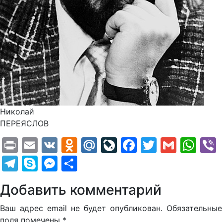
Николай
ПЕРЕЯСЛОВ
Print
Email
VK
Odnoklassniki
Mail.Ru
LiveJournal
Facebook
Twitter
Gmail
Wh
Telegram
Skype
Messenger
Отправить
Добавить комментарий
Ваш адрес email не будет опубликован.
Обязательные
поля помечены
*