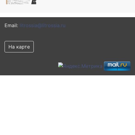
Email:
litrossia@litrossia.ru
На карте