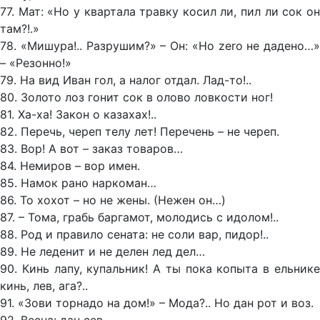
77. Мат: «Но у квартала травку косил ли, пил ли сок он
там?!.»
78. «Мишура!.. Разрушим?» – Он: «Но zero не дадено…»
– «Резонно!»
79. На вид Иван гол, а налог отдал. Лад-то!..
80. Золото лоз гонит сок в олово ловкости ног!
81. Ха-ха! Закон о казахах!..
82. Перечь, череп телу лет! Перечень – не череп.
83. Вор! А вот – заказ товаров…
84. Немиров – вор имен.
85. Намок рано наркоман…
86. То хохот – но не жены. (Нежен он…)
87. – Тома, грабь баргамот, молодись с идолом!..
88. Род и правило сената: не соли вар, пидор!..
89. Не леденит и не делен лед дел…
90. Кинь лапу, купальник! А ты пока копыта в ельнике
кинь, лев, ага?..
91. «Зови торнадо на дом!» – Мода?.. Но дан рот и воз.