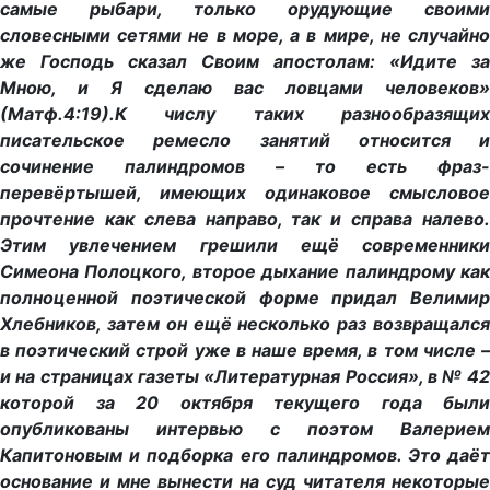
самые рыбари, только орудующие своими
словесными сетями не в море, а в мире, не случайно
же Господь сказал Своим апостолам: «Идите за
Мною, и Я сделаю вас ловцами человеков»
(Матф.4:19).К числу таких разнообразящих
писательское ремесло занятий относится и
сочинение палиндромов – то есть фраз-
перевёртышей, имеющих одинаковое смысловое
прочтение как слева направо, так и справа налево.
Этим увлечением грешили ещё современники
Симеона Полоцкого, второе дыхание палиндрому как
полноценной поэтической форме придал Велимир
Хлебников, затем он ещё несколько раз возвращался
в поэтический строй уже в наше время, в том числе –
и на страницах газеты «Литературная Россия», в № 42
которой за 20 октября текущего года были
опубликованы интервью с поэтом Валерием
Капитоновым и подборка его палиндромов. Это даёт
основание и мне вынести на суд читателя некоторые