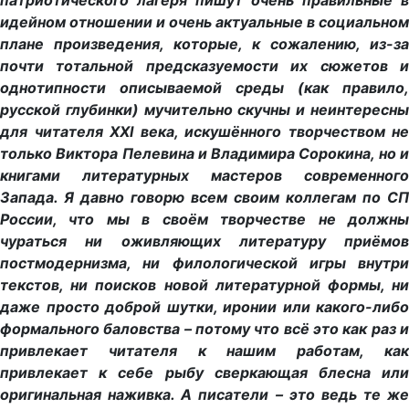
патриотического лагеря пишут очень правильные в
идейном отношении и очень актуальные в социальном
плане произведения, которые, к сожалению, из-за
почти тотальной предсказуемости их сюжетов и
однотипности описываемой среды (как правило,
русской глубинки) мучительно скучны и неинтересны
для читателя XXI века, искушённого творчеством не
только Виктора Пелевина и Владимира Сорокина, но и
книгами литературных мастеров современного
Запада. Я давно говорю всем своим коллегам по СП
России, что мы в своём творчестве не должны
чураться ни оживляющих литературу приёмов
постмодернизма, ни филологической игры внутри
текстов, ни поисков новой литературной формы, ни
даже просто доброй шутки, иронии или какого-либо
формального баловства – потому что всё это как раз и
привлекает читателя к нашим работам, как
привлекает к себе рыбу сверкающая блесна или
оригинальная наживка. А писатели – это ведь те же