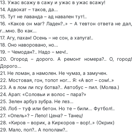
13. Ужас всажу в сажу и ужас в ужас всажу!
14. Адвокат – таков, да…
15. Тут не лаванда – ад навален тут!..
16. «Каков он маг? Ладен?..» – А тевтон ответа не дал,
г…мно. Во как…
17. Агу, пахан! Осень – не сон, а хапуга!..
18. Оно наворовано, но…
19. – Чемодан?.. Надо – меч!..
20. Огород – дорого. А ремонт номера?.. О, город!
Дорого…
21. Не ломан, а намолен. Не чумаз, а замучен.
22. Мостовая, гон, топот ног… Я: «А вот – сом!..»
23. А в лом ли псу ботва?.. Автобус – пил. (Молва.)
24. Арап: «Соловьи и волос – пара?»
25. Зелен арбуз зубра. Не лез…
26. Лоб – туф или бетон. Но те – били… Футбол!..
27. «Опель»? – Лепо! Цена? – Танец!
28. «Киров – ворик, а Киркоров – вор!..» (Окрик)
29. Мало, поп?.. А пополам?..