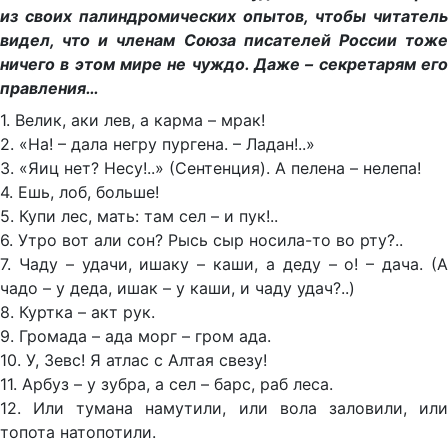
из своих палиндромических опытов, чтобы читатель
видел, что и членам Союза писателей России тоже
ничего в этом мире не чуждо. Даже – секретарям его
правления…
1. Велик, аки лев, а карма – мрак!
2. «На! – дала негру пургена. – Ладан!..»
3. «Яиц нет? Несу!..» (Сентенция). А пелена – нелепа!
4. Ешь, лоб, больше!
5. Купи лес, мать: там сел – и пук!..
6. Утро вот али сон? Рысь сыр носила-то во рту?..
7. Чаду – удачи, ишаку – каши, а деду – о! – дача. (А
чадо – у деда, ишак – у каши, и чаду удач?..)
8. Куртка – акт рук.
9. Громада – ада морг – гром ада.
10. У, Зевс! Я атлас с Алтая свезу!
11. Арбуз – у зубра, а сел – барс, раб леса.
12. Или тумана намутили, или вола заловили, или
топота натопотили.