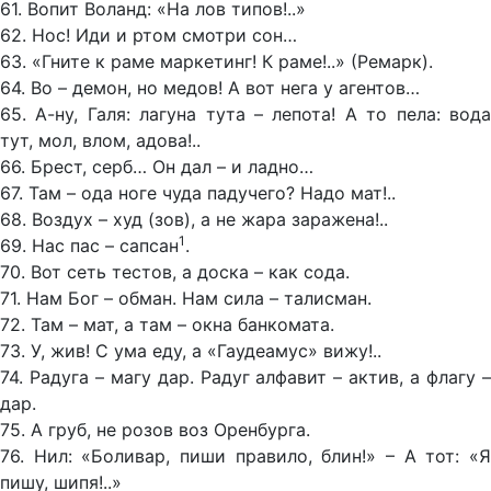
61. Вопит Воланд: «На лов типов!..»
62. Нос! Иди и ртом смотри сон…
63. «Гните к раме маркетинг! К раме!..» (Ремарк).
64. Во – демон, но медов! А вот нега у агентов…
65. А-ну, Галя: лагуна тута – лепота! А то пела: вода
тут, мол, влом, адова!..
66. Брест, серб… Он дал – и ладно…
67. Там – ода ноге чуда падучего? Надо мат!..
68. Воздух – худ (зов), а не жара заражена!..
1
69. Нас пас – сапсан
.
70. Вот сеть тестов, а доска – как сода.
71. Нам Бог – обман. Нам сила – талисман.
72. Там – мат, а там – окна банкомата.
73. У, жив! С ума еду, а «Гаудеамус» вижу!..
74. Радуга – магу дар. Радуг алфавит – актив, а флагу –
дар.
75. А груб, не розов воз Оренбурга.
76. Нил: «Боливар, пиши правило, блин!» – А тот: «Я
пишу, шипя!..»