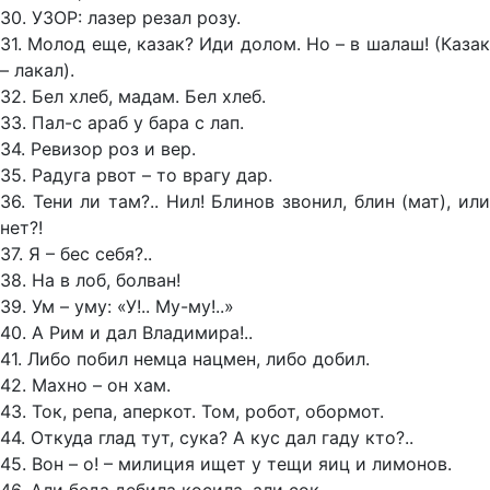
30. УЗОР: лазер резал розу.
31. Молод еще, казак? Иди долом. Но – в шалаш! (Казак
– лакал).
32. Бел хлеб, мадам. Бел хлеб.
33. Пал-с араб у бара с лап.
34. Ревизор роз и вер.
35. Радуга рвот – то врагу дар.
36. Тени ли там?.. Нил! Блинов звонил, блин (мат), или
нет?!
37. Я – бес себя?..
38. На в лоб, болван!
39. Ум – уму: «У!.. Му-му!..»
40. А Рим и дал Владимира!..
41. Либо побил немца нацмен, либо добил.
42. Махно – он хам.
43. Ток, репа, аперкот. Том, робот, обормот.
44. Откуда глад тут, сука? А кус дал гаду кто?..
45. Вон – о! – милиция ищет у тещи яиц и лимонов.