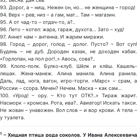
92. Весна: дан сев.
93. Дорог, а – нищ. Нежен он, но… не женщина – город!
94. Верх – рев; низ – а гам, мат… Там – магазин.
95. А от чад-то – отдач-то, а?..
96. Лето – котел: жара, гараж, духота… Зато – худ!
97. Аннет нам – антенна. И жарим миражи.
98. Город – дорог, голод – долог. Пусто? – Вот суп!
Будень – не дуб. Дороден казак, не доходен кабак.
«Горлопан, на пол рог!..» Авось, сова?..
99. Клопо-полк. Булко-клуб. Шёлк и клёш. Кашель-
лешак. Жена-манеж. Алина манила. Алина ранила.
Даль, лад, нога, вагон, игро-торги. «Марс» – срам, а
России – ссора. Мечен? Нечем. Маска – как сам…
100. «Урод! – ору. – Кто тут ОТК?..» Тираж жарит.
Насморк – кромсан. Рота, ива?.. Авиатор! Искать такси.
Не жован – унавожен. Вол слов – и вор крови. А тела –
у туалета.
1
– Хищная птица рода соколов. У Ивана Алексеевича