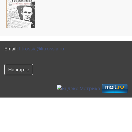
Email:
litrossia@litrossia.ru
На карте