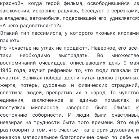
красной», когда герой фильма, освободившийся из
заключения, искренне радуясь, беседует с берёзками,
а владелец автомобиля, подвозивший его, удивляется:
«А чего радоваться-то?»
Этакий тип пессимиста, у которого «коньяк клопами
пахнет».
Но «счастье на углах не продают». Наверное, его всё-
таки необходимо выстрадать. Во множестве
воспоминаний очевидцев, описывающих день 9 мая
1945 года, звучит рефреном то, что люди плакали от
счастья. Великая победа, достигнутая ценою огромных
жертв, потерь, духовных и физических страданий,
сплотила людей, превратив их в народ. То чувство
единения, заключённое в единых помыслах и
поступках миллионов, наверное, было близко к
состоянию соборности. И люди были счастливы,
невзирая на трудности быта того времени. Это ещё
раз говорит о том, что счастье – категория духовная, и
никакое материальное благополучие само по себе не