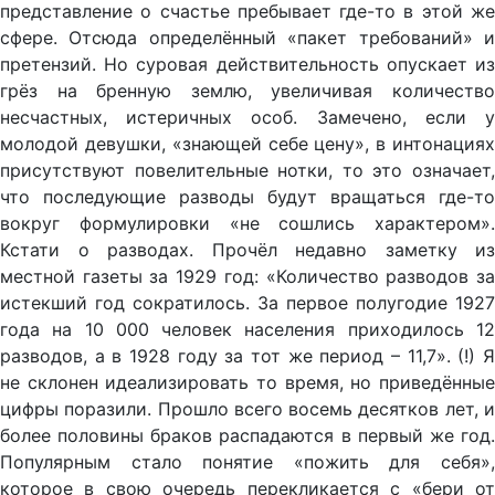
представление о счастье пребывает где-то в этой же
сфере. Отсюда определённый «пакет требований» и
претензий. Но суровая действительность опускает из
грёз на бренную землю, увеличивая количество
несчастных, истеричных особ. Замечено, если у
молодой девушки, «знающей себе цену», в интонациях
присутствуют повелительные нотки, то это означает,
что последующие разводы будут вращаться где-то
вокруг формулировки «не сошлись характером».
Кстати о разводах. Прочёл недавно заметку из
местной газеты за 1929 год: «Количество разводов за
истекший год сократилось. За первое полугодие 1927
года на 10 000 человек населения приходилось 12
разводов, а в 1928 году за тот же период – 11,7». (!) Я
не склонен идеализировать то время, но приведённые
цифры поразили. Прошло всего восемь десятков лет, и
более половины браков распадаются в первый же год.
Популярным стало понятие «пожить для себя»,
которое в свою очередь перекликается с «бери от