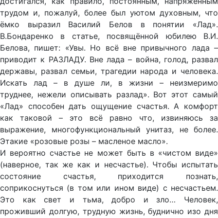
достигался, как правило, постоянным, напряжённым
трудом и, пожалуй, более был уютом духовным, что
ёмко выразил Василий Белов в понятии «Лад».
В.Бондаренко в статье, посвящённой юбилею В.И.
Белова, пишет: «Увы. Но всё вне привычного лада –
приводит к РАЗЛАДУ. Вне лада – война, голод, развал
державы, развал семьи, трагедии народа и человека.
Искать лад – в душе ли, в жизни – неизмеримо
труднее, нежели описывать разлад». Вот этот самый
«Лад» способен дать ощущение счастья. А комфорт
как таковой – это всё равно что, извиняюсь за
выражение, многофункциональный унитаз, не более.
Этакие «розовые розы – масленое масло».
И вероятно счастье не может быть в «чистом виде»
(наверное, так же как и несчастье). Чтобы испытать
состояние счастья, приходится познать,
соприкоснуться (в том или ином виде) с несчастьем.
Это как свет и тьма, добро и зло… Человек,
проживший долгую, трудную жизнь, буднично изо дня