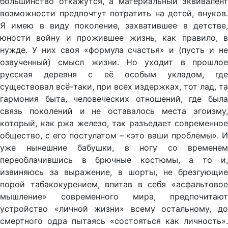
большинство откажутся, а материальный эквивалент
возможности предпочтут потратить на детей, внуков.
Я имею в виду поколение, захватившее в детстве,
юности войну и прожившее жизнь, как правило, в
нужде. У них своя «формула счастья» и (пусть и не
озвученный) смысл жизни. Но уходит в прошлое
русская деревня с её особым укладом, где
существовал всё-таки, при всех издержках, тот лад, та
гармония быта, человеческих отношений, где была
связь поколений и не оставалось места эгоизму,
который, как ржа железо, так разъедает современное
общество, с его постулатом – «это ваши проблемы». И
уже нынешние бабушки, в ногу со временем
переоблачившись в брючные костюмы, а то и,
извиняюсь за выражение, в шорты, не брезгующие
порой табакокурением, впитав в себя «асфальтовое
мышление» современного мира, предпочитают
устройство «личной жизни» всему остальному, до
смертного одра пытаясь «состояться как личность».