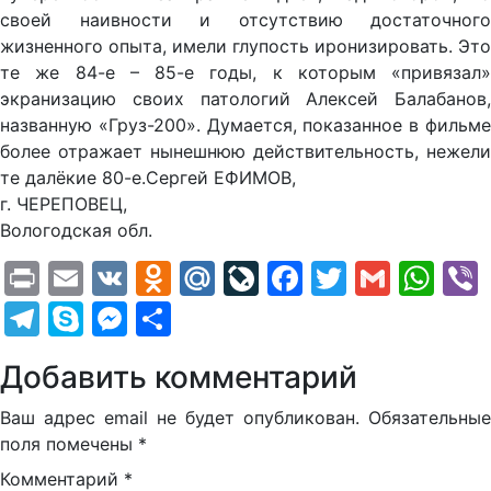
своей наивности и отсутствию достаточного
жизненного опыта, имели глупость иронизировать. Это
те же 84-е – 85-е годы, к которым «привязал»
экранизацию своих патологий Алексей Балабанов,
названную «Груз-200». Думается, показанное в фильме
более отражает нынешнюю действительность, нежели
те далёкие 80-е.Сергей ЕФИМОВ,
г. ЧЕРЕПОВЕЦ,
Вологодская обл.
Print
Email
VK
Odnoklassniki
Mail.Ru
LiveJournal
Facebook
Twitter
Gmail
Wh
Telegram
Skype
Messenger
Отправить
Добавить комментарий
Ваш адрес email не будет опубликован.
Обязательные
поля помечены
*
Комментарий
*