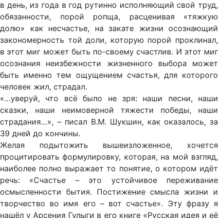
в день, из года в год рутинно исполняющий свой труд,
обязанности, порой ропща, расценивая «тяжкую
долю» как несчастье, на закате жизни осознающий
закономерность той доли, которую порой проклинал,
в этот миг может быть по-своему счастлив. И этот миг
осознания неизбежности жизненного выбора может
быть именно тем ощущением счастья, для которого
человек жил, страдал.
«…уверуй, что всё было не зря: наши песни, наши
сказки, наши неимоверной тяжести победы, наши
страдания…», – писал В.М. Шукшин, как оказалось, за
39 дней до кончины.
Желая подытожить вышеизложенное, хочется
процитировать формулировку, которая, на мой взгляд,
наиболее полно выражает то понятие, о котором идёт
речь: «Счастье – это устойчивое переживание
осмысленности бытия. Постижение смысла жизни и
творчество во имя его – вот счастье». Эту фразу я
нашёл у Арсения Гулыги в его книге «Русская идея и её