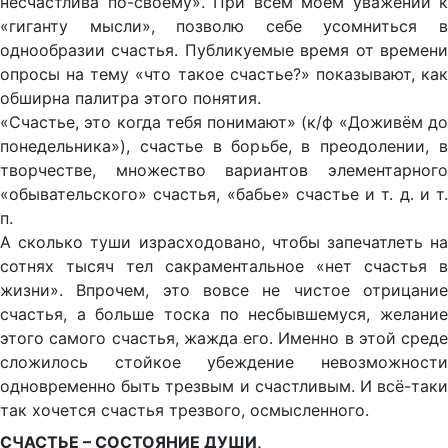
несчастлива по-своему». При всём моём уважении к
«гиганту мысли», позволю себе усомниться в
однообразии счастья. Публикуемые время от времени
опросы на тему «что такое счастье?» показывают, как
обширна палитра этого понятия.
«Счастье, это когда тебя понимают» (к/ф «Доживём до
понедельника»), счастье в борьбе, в преодолении, в
творчестве, множество вариантов элементарного
«обывательского» счастья, «бабье» счастье и т. д. и т.
п.
А сколько туши израсходовано, чтобы запечатлеть на
сотнях тысяч тел сакраментальное «нет счастья в
жизни». Впрочем, это вовсе не чистое отрицание
счастья, а больше тоска по несбывшемуся, желание
этого самого счастья, жажда его. Именно в этой среде
сложилось стойкое убеждение невозможности
одновременно быть трезвым и счастливым. И всё-таки
так хочется счастья трезвого, осмысленного.
СЧАСТЬЕ – СОСТОЯНИЕ ДУШИ,