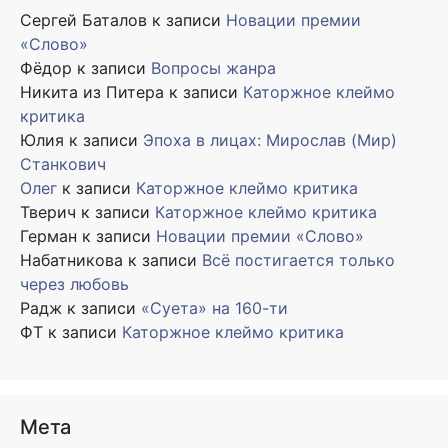
Сергей Баталов
к записи
Новации премии
«Слово»
Фёдор
к записи
Вопросы жанра
Никита из Питера
к записи
Каторжное клеймо
критика
Юлия
к записи
Эпоха в лицах: Мирослав (Мир)
Станкович
Олег
к записи
Каторжное клеймо критика
Тверич
к записи
Каторжное клеймо критика
Герман
к записи
Новации премии «Слово»
Набатникова
к записи
Всё постигается только
через любовь
Радж
к записи
«Суета» на 160-ти
ФТ
к записи
Каторжное клеймо критика
Мета