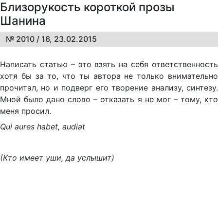
Близорукость короткой прозы
Шанина
№ 2010 / 16, 23.02.2015
На­пи­сать ста­тью – это взять на се­бя от­вет­ст­вен­ность
хо­тя бы за то, что ты ав­то­ра не толь­ко вни­ма­тель­но
про­чи­тал, но и под­верг его тво­ре­ние ана­ли­зу, син­те­зу.
Мной бы­ло да­но сло­во – от­ка­зать я не мог – то­му, кто
ме­ня про­сил.
Qui aures habet, audiat
(Кто имеет уши, да услышит)