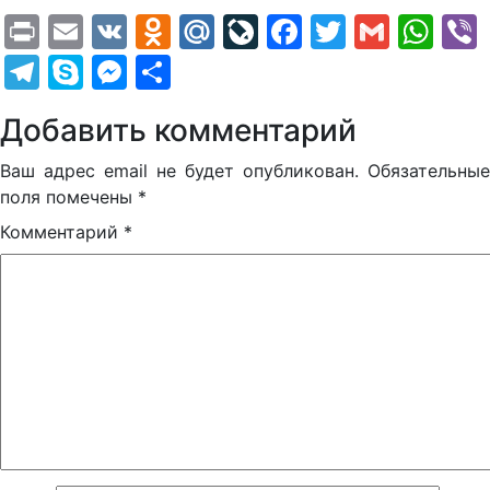
Print
Email
VK
Odnoklassniki
Mail.Ru
LiveJournal
Facebook
Twitter
Gmail
Wh
Telegram
Skype
Messenger
Отправить
Добавить комментарий
Ваш адрес email не будет опубликован.
Обязательные
поля помечены
*
Комментарий
*