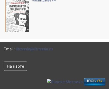
Читать далее »»»
Email:
litrossia@litrossia.ru
На карте