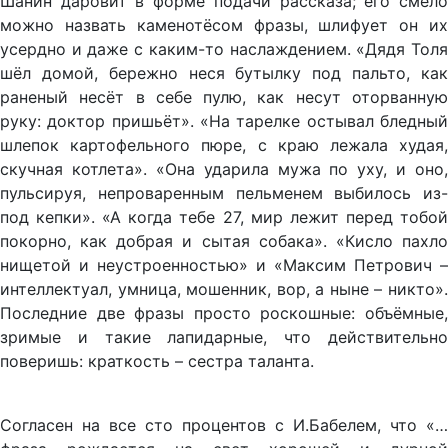
Шанин даровит в форме подачи рассказа; его смело
можно назвать каменотёсом фразы, шлифует он их
усердно и даже с каким-то наслаждением. «Дядя Толя
шёл домой, бережно неся бутылку под пальто, как
раненый несёт в себе пулю, как несут оторванную
руку: доктор пришьёт». «На тарелке остывал бледный
шлепок картофельного пюре, с краю лежала худая,
скучная котлета». «Она ударила мужа по уху, и оно,
пульсируя, непроваренным пельменем выбилось из-
под кепки». «А когда тебе 27, мир лежит перед тобой
покорно, как добрая и сытая собака». «Кисло пахло
нищетой и неустроенностью» и «Максим Петрович –
интеллектуал, умница, мошенник, вор, а ныне – никто».
Последние две фразы просто роскошные: объёмные,
зримые и такие лапидарные, что действительно
поверишь: краткость – сестра таланта.
Согласен на все сто процентов с И.Бабелем, что «…