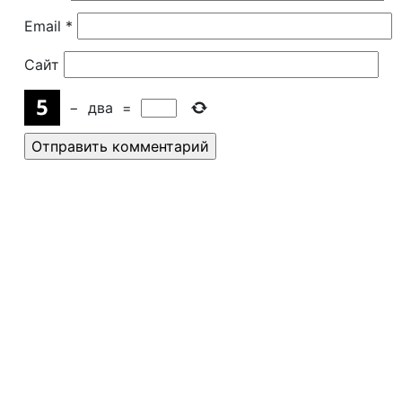
Email
*
Сайт
−
два
=