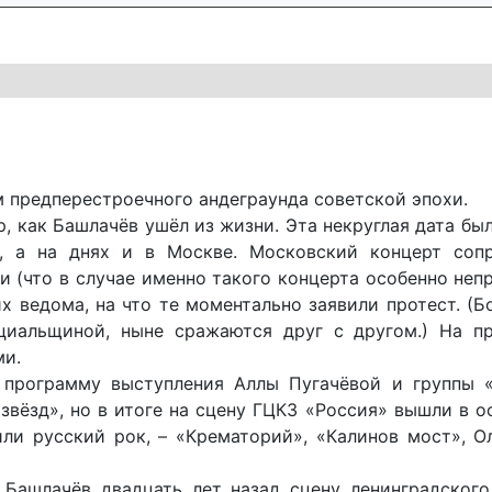
 предперестроечного андеграунда советской эпохи.
р, как Башлачёв ушёл из жизни. Эта некруглая дата бы
е, а на днях и в Москве. Московский концерт соп
(что в случае именно такого концерта особенно непр
х ведома, на что те моментально заявили протест. (
ициальщиной, ныне сражаются друг с другом.) На п
ми.
 программу выступления Аллы Пугачёвой и группы «
звёзд», но в итоге на сцену ГЦКЗ «Россия» вышли в о
ли русский рок, – «Крематорий», «Калинов мост», О
Башлачёв двадцать лет назад сцену ленинградского 