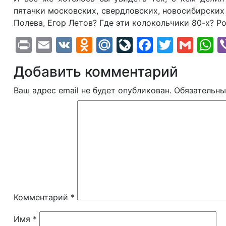
пятачки московских, свердловских, новосибирских 
Полева, Егор Летов? Где эти колокольчики 80-х? 
Print
Email
VK
Odnoklassniki
Mail.Ru
LiveJournal
Faceboo
Twitte
Gma
W
Добавить комментарий
Ваш адрес email не будет опубликован.
Обязательны
Комментарий
*
Имя
*