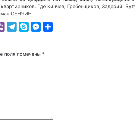
квартирников. Где Кинчев, Гребенщиков, Задерий, Бут
Роман СЕНЧИН
k
r
il
hatsApp
Viber
Telegram
Skype
Messenger
Отправить
е поля помечены
*