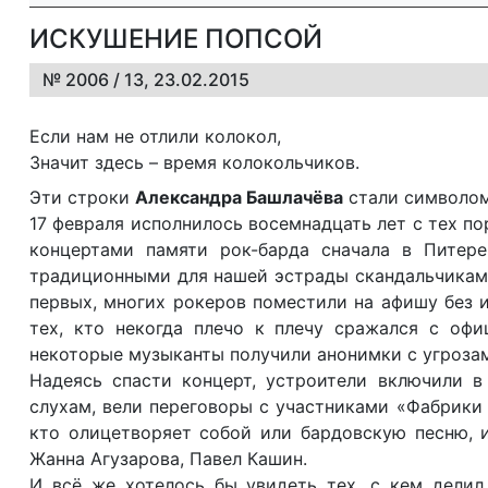
ИСКУШЕНИЕ ПОПСОЙ
№ 2006 / 13, 23.02.2015
Если нам не отлили колокол,
Значит здесь – время колокольчиков.
Эти строки
Александра Башлачёва
стали символом
17 февраля исполнилось восемнадцать лет с тех по
концертами памяти рок-барда сначала в Питер
традиционными для нашей эстрады скандальчиками 
первых, многих рокеров поместили на афишу без и
тех, кто некогда плечо к плечу сражался с оф
некоторые музыканты получили анонимки с угроза
Надеясь спасти концерт, устроители включили в
слухам, вели переговоры с участниками «Фабрики 
кто олицетворяет собой или бардовскую песню, и
Жанна Агузарова, Павел Кашин.
И всё же хотелось бы увидеть тех, с кем делил 