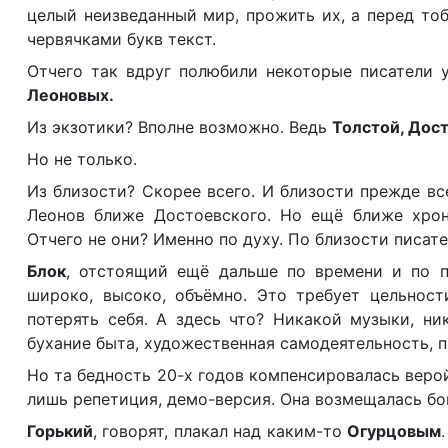
целый неизведанный мир, прожить их, а перед то
червячками букв текст.
Отчего так вдруг полюбили некоторые писатели у
Леоновых.
Из экзотики? Вполне возможно. Ведь
Толстой, Дос
Но не только.
Из близости? Скорее всего. И близости прежде все
Леонов ближе Достоевского. Но ещё ближе хро
Отчего не они? Именно по духу. По близости писате
Блок
, отстоящий ещё дальше по времени и по п
широко, высоко, объёмно. Это требует цельност
потерять себя. А здесь что? Никакой музыки, ни
бухание быта, художественная самодеятельность, п
Но та бедность 20-х годов компенсировалась верой,
лишь репетиция, демо-версия. Она возмещалась бо
Горький
, говорят, плакал над каким-то
Огурцовым