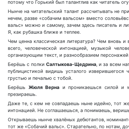
потому что Горький был талантлив как читатель ог
Нынче на читательский талант рассчитывать не при
нечем, разве «собачим вальсом» вместо соловьёв
вальс» можно и самому, зачем здесь писатель и л
Я, как рубашка ближе и теплее.
Чем ценна классическая литература? Чем вновь и в
всего, человеческой интонацией, музыкой челов
организующим текст, и разнообразием персонажей
Берёшь с полки
Салтыкова-Щедрина
, и за всем н
публицистикой видишь усталого изверившегося ч
грустью и печалью с тобой.
Берёшь
Жюля Верна
и проникаешься силой и м
презираешь.
Даже те, с кем не совпадаешь ныне идейно, тот ж
интонацией. Не соглашаешься, а понимаешь, веришь
Открываешь нынче хвалёных дебютантов, номинантов
тот же «Собачий вальс». Старательно, по нотам, до