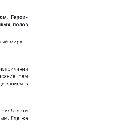
ом. Герои-
нных полов
ный мир», –
 неприличия
исания, тем
ядыванием в
 приобрести
ным. Где же