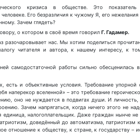
ческого кризиса в обществе. Это показатель 
человеке. Его безразличия к чужому Я, его нежелания 
нному. Зачем глядеть?
говору, о котором в своё время говорил
Г. Гадамер.
аз разочаровывает нас. Мы хотим поделиться прочита
логу читателя и автора, к нашему интересу, к том
нней самодостаточной работы сильно обесценилась в
х, есть и объективные условия. Требование упорной
ебя наперекор вселенной» – это требование героическо
нию, оно не нуждается в подвигах души. И личность,
оению. Зачем напрягаться, когда ничего этого не над
ая единица, налогоплательщик. Даже граждан нынче не
атриотизм, доведённый до автоматизма, патриотизм 
ное отношение к обществу, к стране, к государству – 