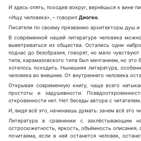
И здесь опять, походив вокруг, вернёшься к вине пи
«Ищу человека», – говорил
Диоген.
Писатели по своему призванию архитекторы душ и 
В современной нашей литературе человека можно 
выветриваться из общества. Остались одни набро
подчас до безобразия, говорят, но мало чувствуют
типа, карамазовского типа был мечтанием, но это 
хотелось походить. Нынешняя литература, особен
человека во внешнее. От внутреннего человека оста
Открывая современную книгу, чаще всего натыкае
простоты и задушевности. Псевдооткровенност
откровенности нет. Нет беседы автора с читателем.
И, видя всё это, начинаешь думать: зачем всё это ч
Литература в сравнении с захлёстывающим на
остросюжетность, яркость, объёмность описания, ф
почитаема, если в ней останется человек, остан