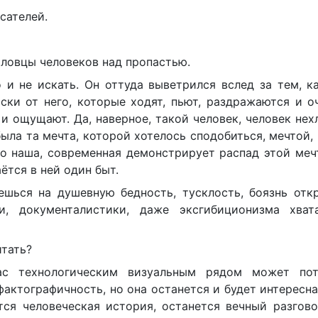
сателей.
ловцы человеков над пропастью.
и не искать. Он оттуда выветрился вслед за тем, к
ски от него, которые ходят, пьют, раздражаются и о
 и ощущают. Да, наверное, такой человек, человек не
была та мечта, которой хотелось сподобиться, мечтой,
но наша, современная демонстрирует распад этой меч
ётся в ней один быт.
шься на душевную бедность, тусклость, боязнь откр
и, документалистики, даже эксгибиционизма хват
итать?
с технологическим визуальным рядом может пот
актографичность, но она останется и будет интересна
ется человеческая история, останется вечный разгов