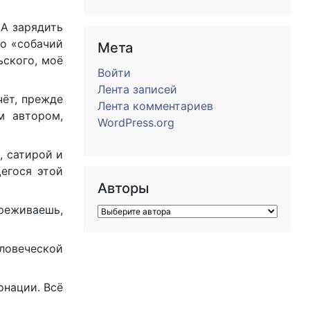
 А зарядить
Но «собачий
Мета
ьского, моё
Войти
Лента записей
чёт, прежде
Лента комментариев
м автором,
WordPress.org
, сатирой и
егося этой
Авторы
реживаешь,
еловеческой
онации. Всё