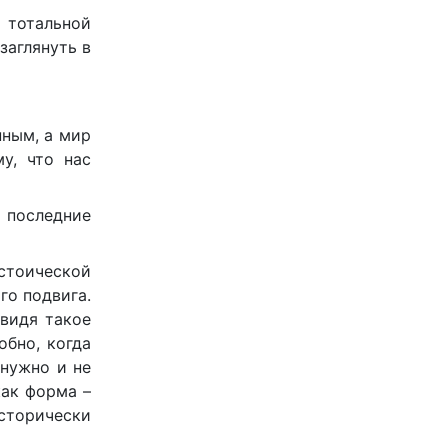
тотальной
заглянуть в
нным, а мир
у, что нас
 последние
 стоической
го подвига.
 видя такое
обно, когда
 нужно и не
как форма –
исторически