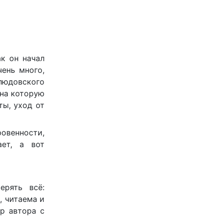
ак он начал
чень много,
хлюдовского
 на которую
ты, уход от
овенности,
ает, а вот
ерять всё:
, читаема и
ор автора с