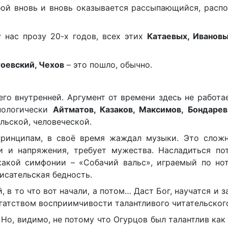
бой вновь и вновь оказывается рассыпающийся, расп
 нас прозу 20-х годов, всех этих
Катаевых, Иванов
тоевский, Чехов
– это пошло, обычно.
го внутренней. Аргумент от времени здесь не работае
нологически
Айтматов, Казаков, Максимов, Бондарев
льской, человеческой.
ринципам, в своё время жаждал музыки. Это сложно
и и напряжения, требует мужества. Насладиться по
какой симфонии – «Собачий вальс», играемый по нот
исательская бедность.
 в то что вот начали, а потом… Даст Бог, научатся и за
гатством восприимчивости талантливого читательского
. Но, видимо, не потому что Огурцов был талантлив как 