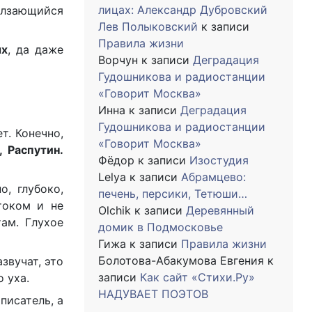
лицах: Александр Дубровский
олзающийся
Лев Полыковский
к записи
Правила жизни
ых
, да даже
Ворчун
к записи
Деградация
Гудошникова и радиостанции
«Говорит Москва»
Инна
к записи
Деградация
Гудошникова и радиостанции
т. Конечно,
«Говорит Москва»
, Распутин.
Фёдор
к записи
Изостудия
Lelya
к записи
Абрамцево:
, глубоко,
печень, персики, Тетюши…
током и не
Olchik
к записи
Деревянный
ам. Глухое
домик в Подмосковье
Гижа
к записи
Правила жизни
Болотова-Абакумова Евгения
к
звучат, это
записи
Как сайт «Стихи.Ру»
 уха.
НАДУВАЕТ ПОЭТОВ
писатель, а