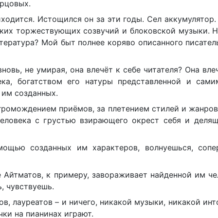
урцовых.
ходится. Истощился он за эти годы. Сел аккумулятор.
ских торжествующих созвучий и блоковской музыки. 
итература? Мой быт полнее коряво описанного писател
новь, не умирая, она влечёт к себе читателя? Она вле
ека, богатством его натуры представленной и сами
 им созданных.
агромождением приёмов, за плетением стилей и жанров
еловека с грустью взирающего окрест себя и делящ
ощью созданных им характеров, волнуешься, сопе
е Айтматов, к примеру, завораживает найденной им ч
, чувствуешь.
, лауреатов – и ничего, никакой музыки, никакой инт
чки на пианинах играют.