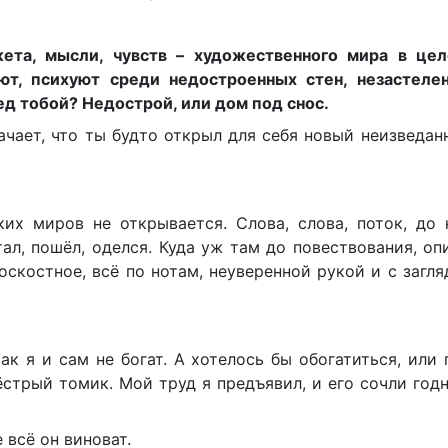
ета, мысли, чувств – художественного мира в цел
ают, психуют среди недостроенных стен, незастеле
ед тобой? Недострой, или дом под снос.
ачает, что ты будто открыл для себя новый неизведан
ких миров не открывается. Слова, слова, поток, до
л, пошёл, оделся. Куда уж там до повествования, оп
оскостное, всё по нотам, неуверенной рукой и с загл
ак я и сам не богат. А хотелось бы обогатиться, или
ёстрый томик. Мой труд я предъявил, и его сочли год
 всё он виноват.