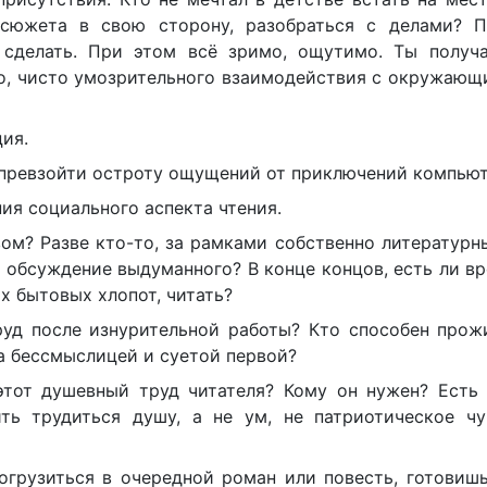
 сюжета в свою сторону, разобраться с делами? П
 сделать. При этом всё зримо, ощутимо. Ты получ
ого, чисто умозрительного взаимодействия с окружаю
ия.
 превзойти остроту ощущений от приключений компью
ния социального аспекта чтения.
ом? Разве кто-то, за рамками собственно литературн
о обсуждение выдуманного? В конце концов, есть ли вр
х бытовых хлопот, читать?
руд после изнурительной работы? Кто способен прож
на бессмыслицей и суетой первой?
этот душевный труд читателя? Кому он нужен? Есть 
ть трудиться душу, а не ум, не патриотическое чу
погрузиться в очередной роман или повесть, готовиш