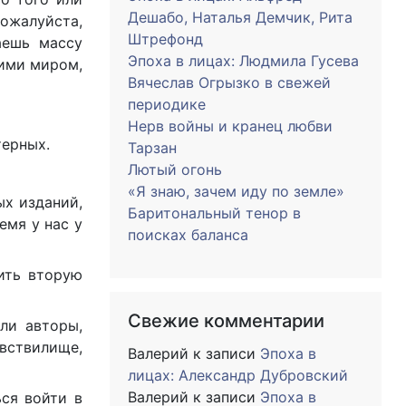
Дешабо, Наталья Демчик, Рита
ожалуйста,
Штрефонд
аешь массу
Эпоха в лицах: Людмила Гусева
щими миром,
Вячеслав Огрызко в свежей
периодике
Нерв войны и кранец любви
терных.
Тарзан
Лютый огонь
«Я знаю, зачем иду по земле»
ых изданий,
Баритональный тенор в
емя у нас у
поисках баланса
ить вторую
Свежие комментарии
ли авторы,
вствилище,
Валерий
к записи
Эпоха в
лицах: Александр Дубровский
Валерий
к записи
Эпоха в
ься войти в