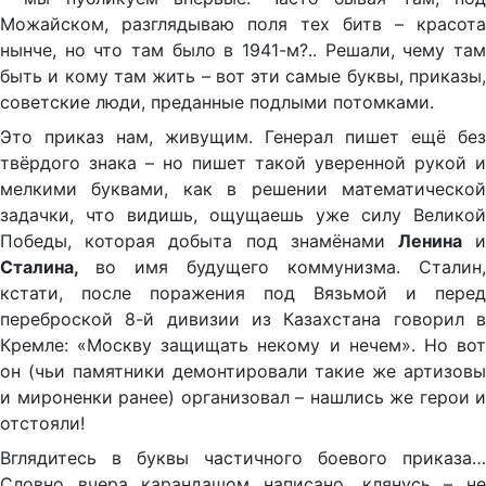
Можайском, разглядываю поля тех битв – красота
нынче, но что там было в 1941-м?.. Решали, чему там
быть и кому там жить – вот эти самые буквы, приказы,
советские люди, преданные подлыми потомками.
Это приказ нам, живущим. Генерал пишет ещё без
твёрдого знака – но пишет такой уверенной рукой и
мелкими буквами, как в решении математической
задачки, что видишь, ощущаешь уже силу Великой
Победы, которая добыта под знамёнами
Ленина
Сталина,
во имя будущего коммунизма. Сталин,
кстати, после поражения под Вязьмой и перед
переброской 8-й дивизии из Казахстана говорил в
Кремле: «Москву защищать некому и нечем». Но вот
он (чьи памятники демонтировали такие же артизовы
и мироненки ранее) организовал – нашлись же герои и
отстояли!
Вглядитесь в буквы частичного боевого приказа…
Словно вчера карандашом написано, клянусь – не