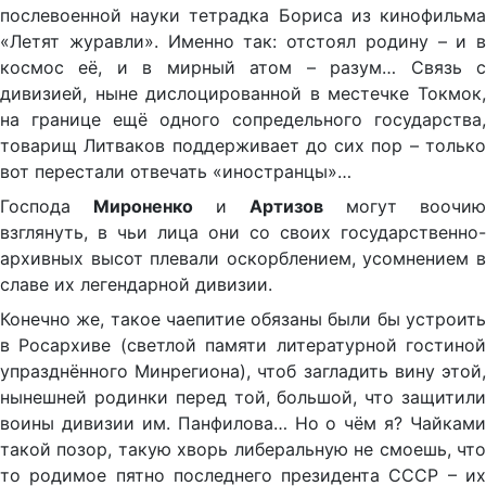
послевоенной науки тетрадка Бориса из кинофильма
«Летят журавли». Именно так: отстоял родину – и в
космос её, и в мирный атом – разум… Связь с
дивизией, ныне дислоцированной в местечке Токмок,
на границе ещё одного сопредельного государства,
товарищ Литваков поддерживает до сих пор – только
вот перестали отвечать «иностранцы»…
Господа
Мироненко
и
Артизов
могут воочию
взглянуть, в чьи лица они со своих государственно-
архивных высот плевали оскорблением, усомнением в
славе их легендарной дивизии.
Конечно же, такое чаепитие обязаны были бы устроить
в Росархиве (светлой памяти литературной гостиной
упразднённого Минрегиона), чтоб загладить вину этой,
нынешней родинки перед той, большой, что защитили
воины дивизии им. Панфилова… Но о чём я? Чайками
такой позор, такую хворь либеральную не смоешь, что
то родимое пятно последнего президента СССР – их