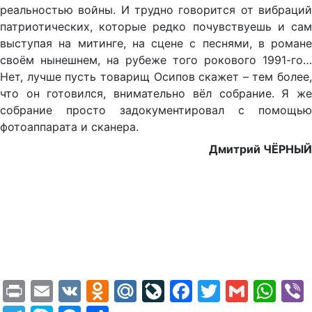
реальностью войны. И трудно говорится от вибраций
патриотических, которые редко почувствуешь и сам
выступая на митинге, на сцене с песнями, в романе
своём нынешнем, на рубеже того рокового 1991-го…
Нет, лучше пусть товарищ Осипов скажет – тем более,
что он готовился, внимательно вёл собрание. Я же
собрание просто задокументировал с помощью
фотоаппарата и сканера.
Дмитрий ЧЁРНЫЙ
Print
Email
VK
Odnoklassniki
Mail.Ru
LiveJournal
Facebook
Twitter
Gmail
Wh