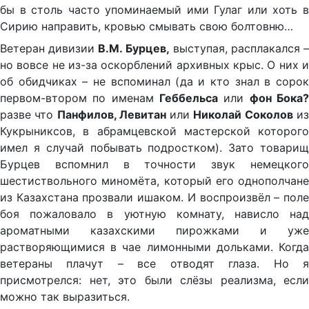
бы в столь часто упоминаемый ими Гулаг или хоть в
Сирию направить, кровью смывать свою болтовню…
Ветеран дивизии
В.М. Бурцев,
выступая, расплакался 
но вовсе не из-за оскорблений архивных крыс. О них и
об обидчиках – не вспоминал (да и кто знал в сорок
первом-втором по именам
Геббельса
или
фон Бока
разве что
Панфилов, Левитан
или
Николай Соколов
и
Кукрыниксов, в абрамцевской мастерской которого
имел я случай побывать подростком). Зато товарищ
Бурцев вспомнил в точности звук немецкого
шестиствольного миномёта, который его однополчане
из Казахстана прозвали ишаком. И воспроизвёл – поле
боя пожаловало в уютную комнату, нависло над
ароматными казахскими пирожками и уже
растворяющимися в чае лимонными дольками. Когда
ветераны плачут – все отводят глаза. Но я
присмотрелся: нет, это были слёзы реализма, если
можно так выразиться.