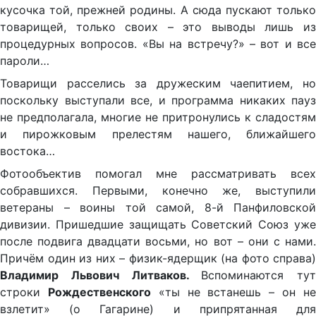
кусочка той, прежней родины. А сюда пускают только
товарищей, только своих – это выводы лишь из
процедурных вопросов. «Вы на встречу?» – вот и все
пароли…
Товарищи расселись за дружеским чаепитием, но
поскольку выступали все, и программа никаких пауз
не предполагала, многие не притронулись к сладостям
и пирожковым прелестям нашего, ближайшего
востока…
Фотообъектив помогал мне рассматривать всех
собравшихся. Первыми, конечно же, выступили
ветераны – воины той самой, 8-й Панфиловской
дивизии. Пришедшие защищать Советский Союз уже
после подвига двадцати восьми, но вот – они с нами.
Причём один из них – физик-ядерщик (на фото справа)
Владимир Львович Литваков.
Вспоминаются тут
строки
Рождественского
«ты не встанешь – он н
взлетит» (о Гагарине) и припрятанная для