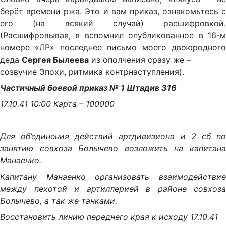
берёт времени ржа. Это и вам приказ, ознакомьтесь с
его (на всякий случай) расшифровкой.
(Расшифровывая, я вспомнил опубликованное в 16-м
номере «ЛР» последнее письмо моего двоюродного
деда
Сергея Былеева
из ополчения сразу же –
созвучие Эпохи, ритмика контрнаступления).
Частичный боевой приказ № 1 Штадив 316
17.10.41 10:00 Карта – 100000
Для об’единения действий артдивизиона и 2 сб по
занятию совхоза Болычево возложить на капитана
Манаенко.
Капитану Манаенко организовать взаимодействие
между пехотой и артиллерией в районе совхоза
Болычево, а так же танками.
Восстановить линию переднего края к исходу 17.10.41