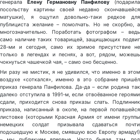
генерала
Елену Германовну Панфилову
(подарила
посольству картины своей недавно скончавшейся
матушки), я ощутил довольно-таки редкое для
публициста желание – помолчать. Но не скорбно, а
многозначительно. Поработать фотографом – ведь
само наличие таких товарищей, защищающих подвиг
28-ми и сегодня, само их зримое присутствие не
только в легендах и песнях, а вот, рядом, можешь
чокнуться чашечкой чая, – само оно бесценно.
Ни разу не мистик, я не удивился, что именно в этом
воздухе «соткался», именно в это собрание пришёл
приказ генерала Панфилова. Да-да – если родина так
далеко отступила в 1991-м, если отвоёванное героями
сдали, приходится снова приказы слать. Подлинник
приказа, написанный в окопе, на первой попавшейся
листовке (которыми Красная Армия от имени группы
немецких солдат призывала сдаваться почти
подошедшую к Москве, смявшую всю Европу армаду!)
– мы публикуем впервые. Часто бывая там, под