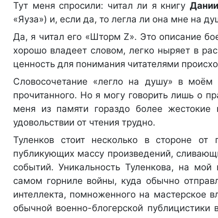
Тут меня спросили: читал ли я книгу
Дании
«Яуза») и, если да, то легла ли она мне на ду
Да, я читал его «Шторм Z». Это описание б
хорошо владеет словом, легко ныряет в рас
ценность для понимания читателями происх
Словосочетание «легло на душу» в моём 
прочитанного. Но я могу говорить лишь о п
меня из памяти гораздо более жестокие к
удовольствии от чтения трудно.
Туленков стоит несколько в стороне от 
публикующих массу произведений, сливающи
событий. Уникальность Туленкова, на мой 
самом горниле войны, куда обычно отправл
интеллекта, помноженного на мастерское в
обычной военно-блогерской публицистики 