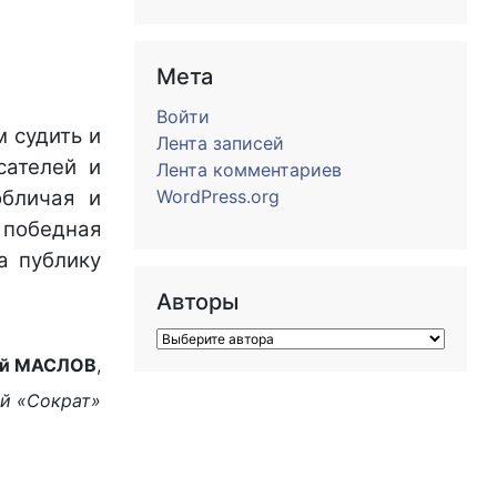
Мета
Войти
м судить и
Лента записей
сателей и
Лента комментариев
обличая и
WordPress.org
 победная
а публику
Авторы
ий МАСЛОВ
,
ой «Сократ»