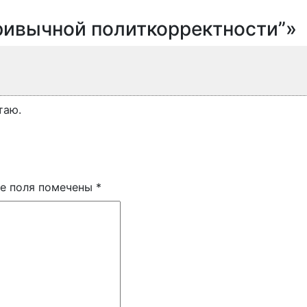
ривычной политкорректности”»
таю.
е поля помечены
*