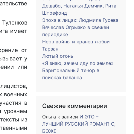
ательстве
Дешабо, Наталья Демчик, Рита
Штрефонд
Эпоха в лицах: Людмила Гусева
. Туленков
Вячеслав Огрызко в свежей
ига имеет
периодике
Нерв войны и кранец любви
Тарзан
орение от
Лютый огонь
вызывает у
«Я знаю, зачем иду по земле»
рении или
Баритональный тенор в
поисках баланса
лицистов,
х военных
участия в
Свежие комментарии
м уровнем
Ольга
к записи
И ЭТО –
тексты из
ЛУЧШИЙ РУССКИЙ РОМАН? О,
ственными
БОЖЕ