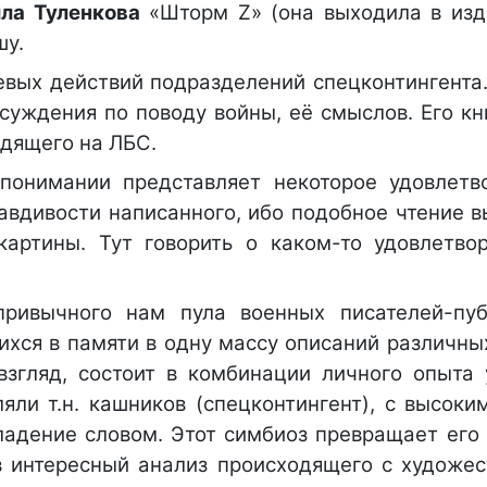
ла Туленкова
«Шторм Z» (она выходила в изд
шу.
оевых действий подразделений спецконтингента
суждения по поводу войны, её смыслов. Его кн
одящего на ЛБС.
понимании представляет некоторое удовлетв
равдивости написанного, ибо подобное чтение 
артины. Тут говорить о каком-то удовлетво
привычного нам пула военных писателей-пуб
хся в памяти в одну массу описаний различны
взгляд, состоит в комбинации личного опыта 
яли т.н. кашников (спецконтингент), с высоки
ладение словом. Этот симбиоз превращает его 
в интересный анализ происходящего с художе