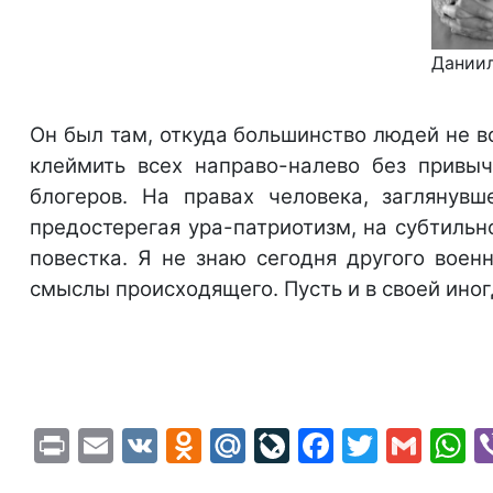
Даниил
Он был там, откуда большинство людей не в
клеймить всех направо-налево без привыч
блогеров. На правах человека, заглянувш
предостерегая ура-патриотизм, на субтильн
повестка. Я не знаю сегодня другого воен
смыслы происходящего. Пусть и в своей иног
Print
Email
VK
Odnoklassniki
Mail.Ru
LiveJournal
Faceboo
Twitte
Gma
W