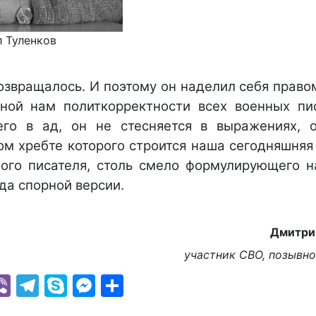
 Туленков
озвращалось. И поэтому он наделил себя право
ной нам политкорректности всех военных пи
его в ад, он не стесняется в выражениях, 
ом хребте которого строится наша сегодняшняя
ного писателя, столь смело формулирующего н
да спорной версии.
Дмитр
участник СВО, позывн
k
r
il
hatsApp
Viber
Telegram
Skype
Messenger
Отправить