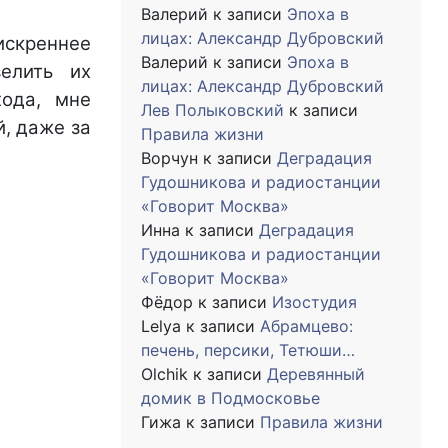
Валерий
к записи
Эпоха в
лицах: Александр Дубровский
искреннее
Валерий
к записи
Эпоха в
елить их
лицах: Александр Дубровский
хода, мне
Лев Полыковский
к записи
й, даже за
Правила жизни
Ворчун
к записи
Деградация
Гудошникова и радиостанции
«Говорит Москва»
Инна
к записи
Деградация
Гудошникова и радиостанции
«Говорит Москва»
Фёдор
к записи
Изостудия
Lelya
к записи
Абрамцево:
печень, персики, Тетюши…
Olchik
к записи
Деревянный
домик в Подмосковье
Гижа
к записи
Правила жизни