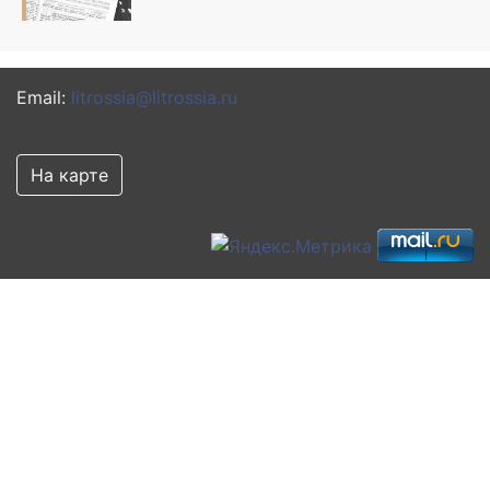
Email:
litrossia@litrossia.ru
На карте