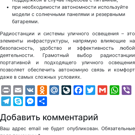
при необходимости автономности используйте
модели с солнечными панелями и резервными
батареями.
Радиостанции и системы уличного освещения – это
элементы инфраструктуры, напрямую влияющие на
безопасность, удобство и эффективность любой
деятельности. Грамотный выбор радиостанции
портативной и подходящего уличного освещения
позволяет обеспечить автономную связь и комфорт
даже в самых сложных условиях.
Print
Email
VK
Odnoklassniki
Mail.Ru
LiveJournal
Facebook
Twitter
Gmail
Wh
Telegram
Skype
Messenger
Отправить
Добавить комментарий
Ваш адрес email не будет опубликован.
Обязательные