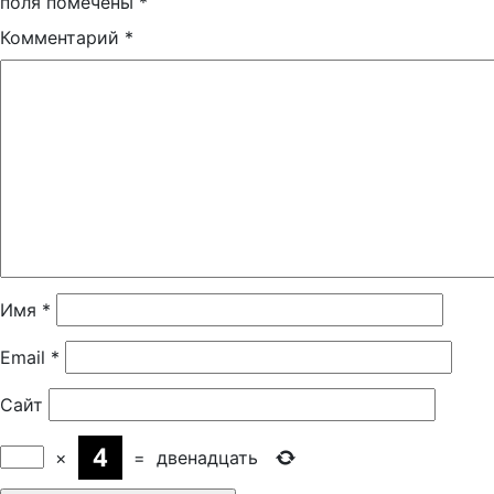
поля помечены
*
Комментарий
*
Имя
*
Email
*
Сайт
×
=
двенадцать