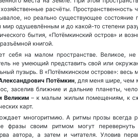
венного места на Земле. При этом пространств
-хозяйственные расчёты. Пространственность ч
бывалое, но реально существующее состояние 
 мир одушевлённым и до какой-то степени раз
ического бытия, «Потёмкинский остров» и возн
еразъёмной книгой.
ет себя на малом пространстве. Великое, н
атель не умеющий представить свой или окруж
ьный пузырь. В «Потёмкинском острове»: весь 
 Александрович Потёмкин
, для меня шире, чем 
ос, заселив ближние и дальние планеты, чело
м Великим
– к малым жилым помещениям, к с
ческих карт.
рождает многоритмию. А ритмы прозы всегда 
ве фразы своим ритмом могут перевернуть
рва автора, а затем и читателя. Уловив пер