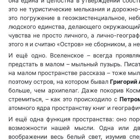
она едина и целостна в утверждении собст
это не туристические мелькания и дорожно
это погружение в геоэкзистенциальное, не
людского единства, делающего окружающий
чувства не просто личного, а лично-географ
этого я и считаю «Остров» не сборником, а н
И ещё одно. Вселенское – всегда проявля
предстать в малом – мыльный пузырь. Пис
на малом пространстве рассказа – тоже мыл
поэтому остров, на котором бывал
Григорий
больше, чем архипелаг. Даже покорив Косм
стремиться, – как это происходило с
Петро
атомного ядра пространству книг и географи
И ещё одна функция пространства: оно по
возможности нашей мысли. Одна или д
воображении весь белый свет, изумив спе