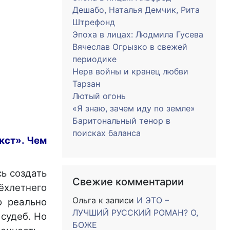
Дешабо, Наталья Демчик, Рита
Штрефонд
Эпоха в лицах: Людмила Гусева
Вячеслав Огрызко в свежей
периодике
Нерв войны и кранец любви
Тарзан
Лютый огонь
«Я знаю, зачем иду по земле»
Баритональный тенор в
поисках баланса
кст». Чем
сь создать
Свежие комментарии
ёхлетнего
Ольга
к записи
И ЭТО –
о реально
ЛУЧШИЙ РУССКИЙ РОМАН? О,
 судеб. Но
БОЖЕ