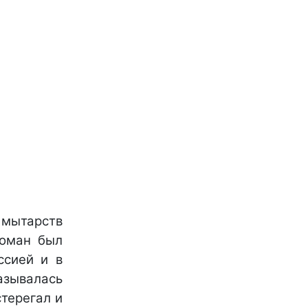
мытарств
роман был
ссией и в
называлась
терегал и