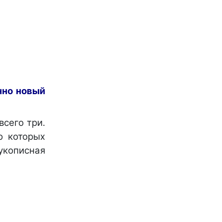
нно новый
всего три.
о которых
рукописная