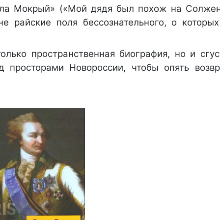
ола Мокрый» («Мой дядя был похож на Солже
не райские поля бессознательного, о которы
только пространственная биография, но и сгус
д просторами Новороссии, чтобы опять возвр