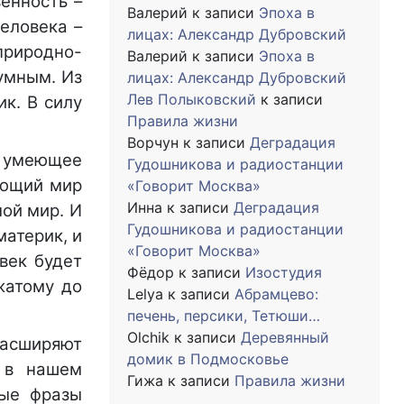
енность –
Валерий
к записи
Эпоха в
еловека –
лицах: Александр Дубровский
природно-
Валерий
к записи
Эпоха в
умным. Из
лицах: Александр Дубровский
Лев Полыковский
к записи
ик. В силу
Правила жизни
Ворчун
к записи
Деградация
е умеющее
Гудошникова и радиостанции
ающий мир
«Говорит Москва»
Инна
к записи
Деградация
мой мир. И
Гудошникова и радиостанции
материк, и
«Говорит Москва»
век будет
Фёдор
к записи
Изостудия
жатому до
Lelya
к записи
Абрамцево:
печень, персики, Тетюши…
Olchik
к записи
Деревянный
расширяют
домик в Подмосковье
 в нашем
Гижа
к записи
Правила жизни
вые фразы