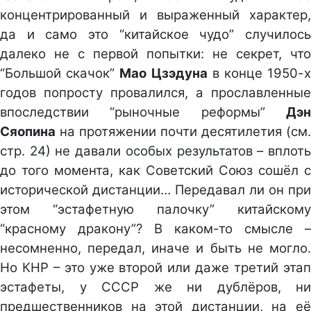
концентрированный и выраженный характер,
да и само это “китайское чудо” случилось
далеко не с первой попытки: не секрет, что
“Большой скачок”
Мао Цзэдуна
в конце 1950-
годов попросту провалился, а прославленные
впоследствии “рыночные реформы”
Дэн
Сяопина
на протяжении почти десятилетия (см.
стр. 24) не давали особых результатов – вплоть
до того момента, как Советский Союз сошёл с
исторической дистанции… Передавал ли он при
этом “эстафетную палочку” китайскому
“красному дракону”? В каком-то смысле –
несомненно, передал, иначе и быть не могло.
Но КНР – это уже второй или даже третий этап
эстафеты, у СССР же ни дублёров, ни
предшественников на этой дистанции, на её