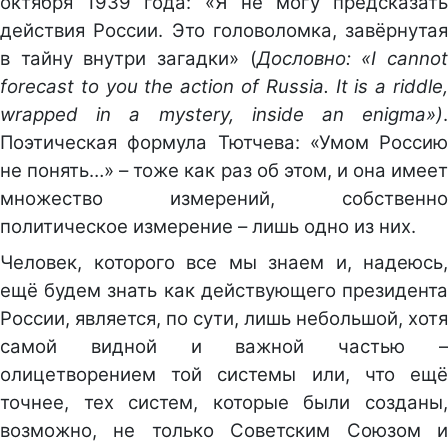
октября 1939 года: «Я не могу предсказать
действия России. Это головоломка, завёрнутая
в тайну внутри загадки» (
Дословно
:
«I canno
forecast to you the action of Russia. It is a riddle,
wrapped in a mystery, inside an enigma»)
.
Поэтическая формула Тютчева: «Умом Россию
не понять…» – тоже как раз об этом, и она имеет
множество измерений, собственно
политическое измерение – лишь одно из них.
Человек, которого все мы знаем и, надеюсь,
ещё будем знать как действующего президента
России, является, по сути, лишь небольшой, хотя
самой видной и важной частью –
олицетворением той системы или, что ещё
точнее, тех систем, которые были созданы,
возможно, не только Советским Союзом и