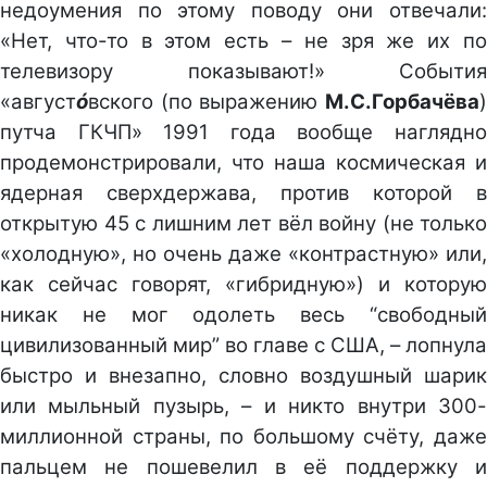
недоумения по этому поводу они отвечали:
«Нет, что-то в этом есть – не зря же их по
телевизору показывают!» События
«август
ó
вского (по выражению
М.С.Горбачёва
)
путча ГКЧП» 1991 года вообще наглядно
продемонстрировали, что наша космическая и
ядерная сверхдержава, против которой в
открытую 45 с лишним лет вёл войну (не только
«холодную», но очень даже «контрастную» или,
как сейчас говорят, «гибридную») и которую
никак не мог одолеть весь “свободный
цивилизованный мир” во главе с США, – лопнула
быстро и внезапно, словно воздушный шарик
или мыльный пузырь, – и никто внутри 300-
миллионной страны, по большому счёту, даже
пальцем не пошевелил в её поддержку и