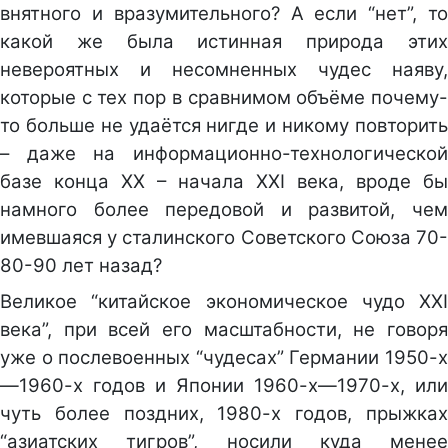
внятного и вразумительного? А если “нет”, то
какой же была истинная природа этих
невероятных и несомненных чудес наяву,
которые с тех пор в сравнимом объёме почему-
то больше не удаётся нигде и никому повторить
– даже на информационно-технологической
базе конца ХХ – начала XXI века, вроде бы
намного более передовой и развитой, чем
имевшаяся у сталинского Советского Союза 70-
80-90 лет назад?
Великое “китайское экономическое чудо XXI
века”, при всей его масштабности, не говоря
уже о послевоенных “чудесах” Германии 1950-х
—1960-х годов и Японии 1960-х—1970-х, или
чуть более поздних, 1980-х годов, прыжках
“азиатских тигров”, носили куда менее