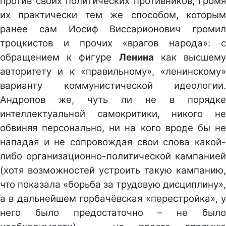
против своих политических противников, громя
их практически тем же способом, которым
ранее сам Иосиф Виссарионович громил
троцкистов и прочих «врагов народа»: с
обращением к фигуре
Ленина
как высшем
авторитету и к «правильному», «ленинскому»
варианту коммунистической идеологии.
Андропов же, чуть ли не в порядке
интеллектуальной самокритики, никого не
обвиняя персонально, ни на кого вроде бы не
нападая и не сопровождая свои слова какой-
либо организационно-политической кампанией
(хотя возможностей устроить такую кампанию,
что показала «борьба за трудовую дисциплину»,
а в дальнейшем горбачёвская «перестройка», у
него было предостаточно – не было