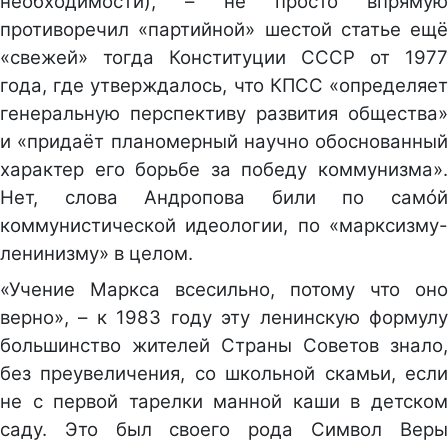
необходимости), – не просто впрямую
противоречил «партийной» шестой статье ещё
«свежей» тогда Конституции СССР от 1977
года, где утверждалось, что КПСС «определяет
генеральную перспективу развития общества»
и «придаёт планомерный научно обоснованный
характер его борьбе за победу коммунизма».
Нет, слова Андропова били по самóй
коммунистической идеологии, по «марксизму-
ленинизму» в целом.
«Учение Маркса всесильно, потому что оно
верно», – к 1983 году эту ленинскую формулу
большинство жителей Страны Советов знало,
без преувеличения, со школьной скамьи, если
не с первой тарелки манной каши в детском
саду. Это был своего рода Символ Веры