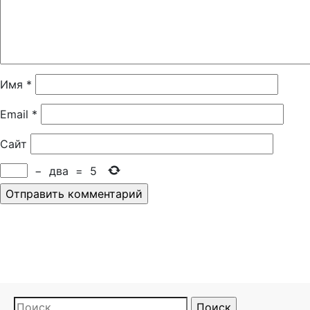
Имя
*
Email
*
Сайт
−
два
=
5
Найти: