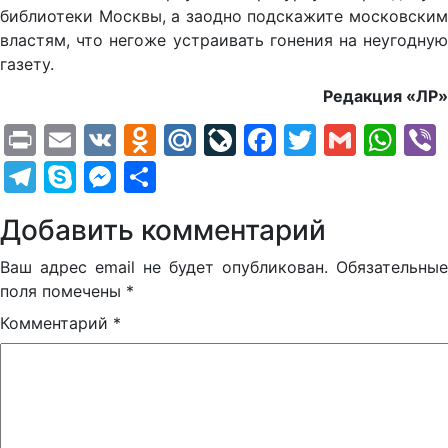
библиотеки Москвы, а заодно подскажите московским
властям, что негоже устраивать гонения на неугодную
газету.
Редакция «ЛР»
Print
Email
VK
Odnoklassniki
Mail.Ru
LiveJournal
Facebook
Twitter
Gmail
Wh
Telegram
Skype
Messenger
Отправить
Добавить комментарий
Ваш адрес email не будет опубликован.
Обязательные
поля помечены
*
Комментарий
*