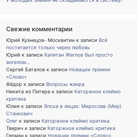
У молодых знания не складываются в систему!
Свежие комментарии
Юрий Кузнецов- Москвитин
к записи
Всё
постигается только через любовь
Юрий
к записи
Капитан Жеглов был просто
ангелом…
Сергей Баталов
к записи
Новации премии
«Слово»
Фёдор
к записи
Вопросы жанра
Никита из Питера
к записи
Каторжное клеймо
критика
Юлия
к записи
Эпоха в лицах: Мирослав (Мир)
Станкович
Олег
к записи
Каторжное клеймо критика
Тверич
к записи
Каторжное клеймо критика
Герман
к записи
Новации премии «Слово»