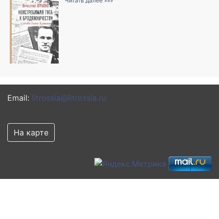
Читать далее »»»
Email:
litrossia@litrossia.ru
На карте