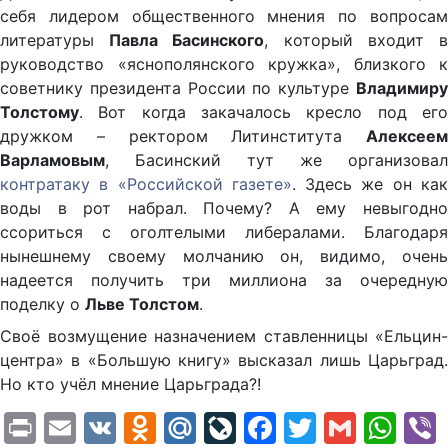
себя лидером общественного мнения по вопросам
литературы
Павла Басинского
, который входит 
руководство «яснополянского кружка», близкого к
советнику президента России по культуре
Владимиру
Толстому
. Вот когда закачалось кресло под его
дружком – ректором Литинститута
Алексеем
Варламовым
, Басинский тут же организовал
контратаку в «Российской газете»
. Здесь же он ка
воды в рот набрал. Почему? А ему невыгодно
ссориться с оголтелыми либералами. Благодаря
нынешнему своему молчанию он, видимо, очень
надеется получить три миллиона за очередную
поделку о
Льве Толстом
.
Своё возмущение назначением ставленницы «Ельцин-
центра» в «Большую книгу» высказал лишь Царьград.
Но кто учёл мнение Царьграда?!
Print
Email
VK
Odnoklassniki
Mail.Ru
LiveJournal
Facebook
Twitter
Gmail
Wh