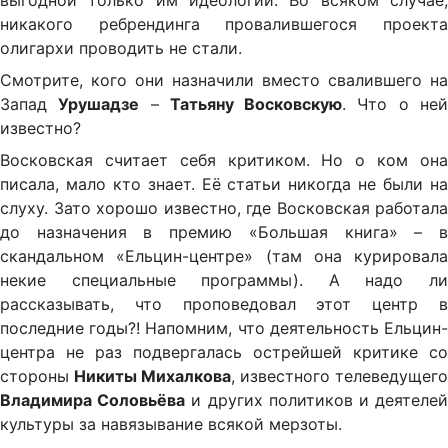
выгодной только им идеологии. Во всяком случае,
никакого ребрендинга провалившегося проекта
олигархи проводить не стали.
Смотрите, кого они назначили вместо свалившего на
Запад
Урушадзе
–
Татьяну Восковскую
. Что о не
известно?
Восковская считает себя критиком. Но о ком она
писала, мало кто знает. Её статьи никогда не были на
слуху. Зато хорошо известно, где Восковская работала
до назначения в премию «Большая книга» – в
скандальном «Ельцин-центре» (там она курировала
некие специальные программы). А надо ли
рассказывать, что проповедовал этот центр в
последние годы?! Напомним, что деятельность Ельцин-
центра не раз подвергалась острейшей критике со
стороны
Никиты Михалкова
, известного телеведущего
Владимира Соловьёва
и других политиков и деятеле
культуры за навязывание всякой мерзоты.