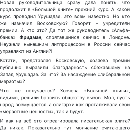
Новая руководительница сразу дала понять, что
продолжит в «Большой книге» прежний курс. А какой
курс проводил Урушадзе, это всем известно. Но кто
же назначил Восковскую? Говорят – учредители
премии. А кто это? Да тот же руководитель «Альфа-
банка»
Фридман
, спрятавшийся сейчас в Лондоне.
Неужели нынешним литпроцессом в России сейчас
управляют из Англии?!
Кстати, представляя Восковскую, хозяева премии
публично выразили благодарность сбежавшему на
Запад Урушадзе. За что? За насаждение «либеральной
мерзоты»?
Что же получается? Хозяева «Большой книги»,
видимо, решили бросить обществу вызов. Мол, пусть
народ возмущается, а олигархи как проталкивали свои
«мерзотные ценности», так и будут.
И как на всё это отреагировала писательская элита?
Да никак. Показательно тут молчание считающего