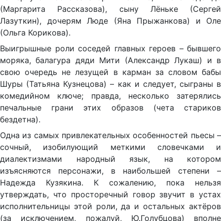
(Маргарита Рассказова), сыну Лёньке (Сергей
Лазуткин), дочерям Люде (Яна Прыжанкова) и Оле
(Ольга Корикова).
Выигрышные роли соседей главных героев – бывшего
моряка, балагура дяди Мити (Александр Лукаш) и в
свою очередь не лезущей в карман за словом бабы
Шуры (Татьяна Кузнецова) – как и следует, сыграны в
комедийном ключе; правда, несколько затерялись
печальные грани этих образов (чета стариков
бездетна).
Одна из самых привлекательных особенностей пьесы –
сочный, изобилующий меткими словечками и
диалектизмами народный язык, на котором
изъясняются персонажи, в наибольшей степени –
Надежда Кузякина. К сожалению, пока нельзя
утверждать, что просторечный говор звучит в устах
исполнительницы этой роли, да и остальных актёров
(за исключением, пожалуй, Ю.Голубцова) вполне