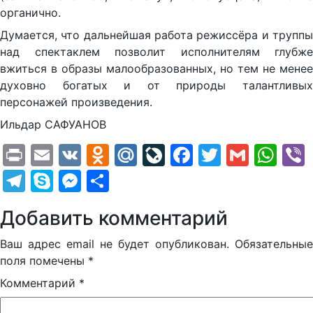
органично.
Думается, что дальнейшая работа режиссёра и труппы
над спектаклем позволит исполнителям глубже
вжиться в образы малообразованных, но тем не менее
духовно богатых и от природы талантливых
персонажей произведения.
Ильдар САФУАНОВ
Print
Email
VK
Odnoklassniki
Mail.Ru
LiveJournal
Facebook
Twitter
Gmail
Wh
Telegram
Skype
Messenger
Отправить
Добавить комментарий
Ваш адрес email не будет опубликован.
Обязательные
поля помечены
*
Комментарий
*