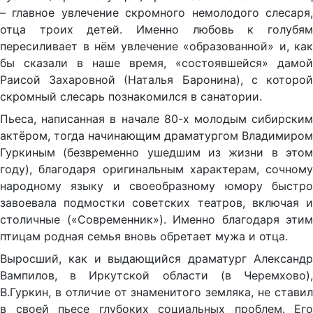
– главное увлечение скромного немолодого слесаря,
отца троих детей. Именно любовь к голубям
пересиливает в нём увлечение «образованной» и, как
бы сказали в наше время, «состоявшейся» дамой
Раисой Захаровной (Наталья Баронина), с которой
скромный слесарь познакомился в санатории.
Пьеса, написанная в начале 80-х молодым сибирским
актёром, тогда начинающим драматургом Владимиром
Гуркиным (безвременно ушедшим из жизни в этом
году), благодаря оригинальным характерам, сочному
народному языку и своеобразному юмору быстро
завоевала подмостки советских театров, включая и
столичные («Современник»). Именно благодаря этим
птицам родная семья вновь обретает мужа и отца.
Выросший, как и выдающийся драматург Александр
Вампилов, в Иркутской области (в Черемхово),
В.Гуркин, в отличие от знаменитого земляка, не ставил
в своей пьесе глубоких социальных проблем. Его