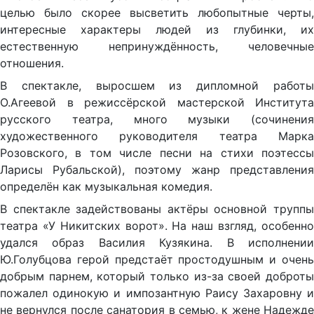
целью было скорее высветить любопытные черты,
интересные характеры людей из глубинки, их
естественную непринуждённость, человечные
отношения.
В спектакле, выросшем из дипломной работы
О.Агеевой в режиссёрской мастерской Института
русского театра, много музыки (сочинения
художественного руководителя театра Марка
Розовского, в том числе песни на стихи поэтессы
Ларисы Рубальской), поэтому жанр представления
определён как музыкальная комедия.
В спектакле задействованы актёры основной труппы
театра «У Никитских ворот». На наш взгляд, особенно
удался образ Василия Кузякина. В исполнении
Ю.Голубцова герой предстаёт простодушным и очень
добрым парнем, который только из-за своей доброты
пожалел одинокую и импозантную Раису Захаровну и
не вернулся после санатория в семью, к жене Надежде