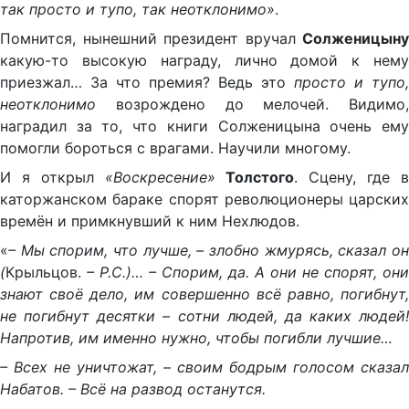
так просто и тупо, так неотклонимо»
.
Помнится, нынешний президент вручал
Солженицыну
какую-то высокую награду, лично домой к нему
приезжал… За что премия? Ведь это
просто и тупо,
неотклонимо
возрождено до мелочей. Видимо,
наградил за то, что книги Солженицына очень ему
помогли бороться с врагами. Научили многому.
И я открыл
«Воскресение»
Толстого
. Сцену, где 
каторжанском бараке спорят революционеры царских
времён и примкнувший к ним Нехлюдов.
«
– Мы спорим, что лучше, – злобно жмурясь, сказал он
(
Крыльцов.
– Р.С.)… – Спорим, да. А они не спорят, они
знают своё дело, им совершенно всё равно, погибнут,
не погибнут десятки – сотни людей, да каких людей!
Напротив, им именно нужно, чтобы погибли лучшие…
– Всех не уничтожат, – своим бодрым голосом сказал
Набатов. – Всё на развод останутся.