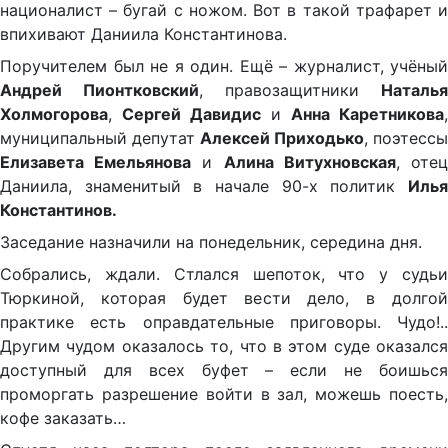
националист – бугай с ножом. Вот в такой трафарет и
впихивают Даниила Константинова.
Поручителем был не я один. Ещё – журналист, учёный
Андрей Пионтковский
, правозащитники
Наталья
Холмогорова
,
Сергей Давидис
и
Анна Каретникова
,
муниципальный депутат
Алексей Приходько
, поэтессы
Елизавета Емельянова
и
Алина Витухновская
, оте
Даниила, знаменитый в начале 90-х политик
Илья
Константинов.
Заседание назначили на понедельник, середина дня.
Собрались, ждали. Стлался шепоток, что у судьи
Тюркиной, которая будет вести дело, в долгой
практике есть оправдательные приговоры. Чудо!..
Другим чудом оказалось то, что в этом суде оказался
доступный для всех буфет – если не боишься
проморгать разрешение войти в зал, можешь поесть,
кофе заказать…