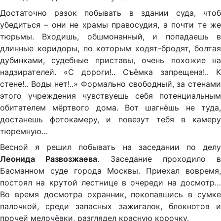
Достаточно разок побывать в здании суда, чтоб
убедиться – они не храмы правосудия, а почти те же
тюрьмы. Входишь, обшмонанный, и попадаешь в
длинные коридоры, по которым ходят-бродят, болтая
дубинками, судебные приставы, очень похожие на
надзирателей. «С дороги!.. Съёмка запрещена!.. К
стене!.. Воды нет!..» Формально свободный, за стенами
этого учреждения чувствуешь себя потенциальным
обитателем мёртвого дома. Вот шагнёшь не туда,
достанешь фотокамеру, и повезут тебя в камеру
тюремную…
Весной я решил побывать на заседании по делу
Леонида Развозжаева
. Заседание проходило в
Басманном суде города Москвы. Приехал вовремя,
постоял на крутой лестнице в очереди на досмотр…
Во время досмотра охранник, покопавшись в сумке
палочкой, среди запасных зажигалок, блокнотов и
прочей мелочёвки, разглядел красную корочку.