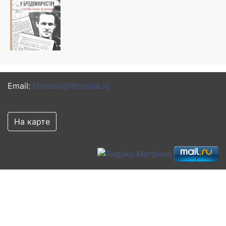
Email:
litrossia@litrossia.ru
На карте