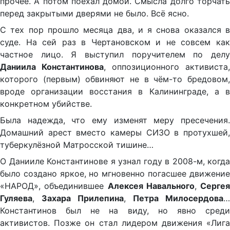
прочее. А потом поехал домой. Смысла долго торчать
перед закрытыми дверями не было. Всё ясно.
С тех пор прошло месяца два, и я снова оказался в
суде. На сей раз в Чертановском и не совсем как
частное лицо. Я выступил поручителем по делу
Даниила Константинова
, оппозиционного активиста,
которого (первым) обвиняют не в чём-то бредовом,
вроде организации восстания в Калининграде, а в
конкретном убийстве.
Была надежда, что ему изменят меру пресечения.
Домашний арест вместо камеры СИЗО в протухшей,
туберкулёзной Матросской тишине…
О Данииле Константинове я узнал году в 2008-м, когда
было создано яркое, но мгновенно погасшее движение
«НАРОД», объединившее
Алексея Навального
,
Сергея
Гуляева
,
Захара Прилепина
,
Петра Милосердова
…
Константинов был не на виду, но явно среди
активистов. Позже он стал лидером движения «Лига