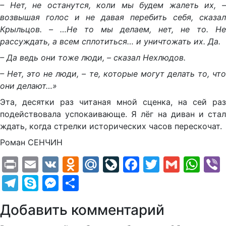
– Нет, не останутся, коли мы будем жалеть их, –
возвышая голос и не давая перебить себя, сказал
Крыльцов. – …Не то мы делаем, нет, не то. Не
рассуждать, а всем сплотиться… и уничтожать их. Да.
– Да ведь они тоже люди, – сказал Нехлюдов.
– Нет, это не люди, – те, которые могут делать то, что
они делают…»
Эта, десятки раз читаная мной сценка, на сей раз
подействовала успокаивающе. Я лёг на диван и стал
ждать, когда стрелки исторических часов перескочат.
Роман СЕНЧИН
Print
Email
VK
Odnoklassniki
Mail.Ru
LiveJournal
Facebook
Twitter
Gmail
Wh
Telegram
Skype
Messenger
Отправить
Добавить комментарий