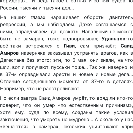
коридорах… И ведь такое в сотнях и сотнях судов по
России, тысячи и тысячи дел…
На наших глазах наращивает обороты двигатель
репрессий, а мы наблюдаем. Даже соглашаемся с
ними, оправдываем: да, дескать, Навальный не может
быть не замаран, тоже подворовывал;
Удальцов
-то
всё-таки встречался с
Гиви
, сам признаёт;
Саид
Амиров
наверняка заказывал устранять врагов, как в
Дагестане без этого; эти, по 6 мая, они знали, на что
шли, вот и получают, пусськи тоже… Так же, наверно, и
в 37-м оправдывали аресты и новые и новые дела…
Отличие сегодняшнего момента от 37-го в деталях.
Например, что не расстреливают.
Но если завтра Саид Амиров умрёт, то вряд ли кто-то
поверит, что он умер «по естественным причинам»,
хотя ему, судя по всему, созданы такие условия
заключения, что умереть не мудрено… А сколько у нас
«вешаются» в камерах, скольких уничтожают «при