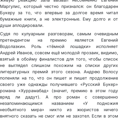
живую реакцию зала вызвал несомненно Евгений
Маргулис, который честно признался: он благодарен
Букеру за то, что впервые за долгое время читал
бумажные книги, а не электронные. Ему долго и от
души аплодировали.
Судя по кулуарным разговорам, самым очевидным
претендентом на премию является Евгений
Водолазкин. Роль «тёмной лошадки» исполняет
Андрей Иванов, совсем ещё молодой прозаик, видимо,
взятый в обойму финалистов для того, чтобы список
не выглядел слишком похожим на списки других
литературных премий этого сезона. Андрею Волосу
попеняли на то, что он пишет и пишет продолжение
своего уже однажды получившего «Русский Букер»
романа «Хуррамабад» (значит, премию в этом году
вряд ли дадут). А про роман с совершенно
незапоминающимся названием «У подножия
необъятного мира» никто из жюристов ничего
внятного сказать не смог или не захотел. Если в этом