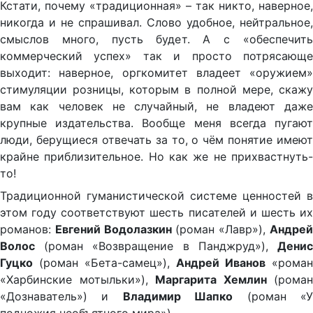
Кстати, почему «традиционная» – так никто, наверное,
никогда и не спрашивал. Слово удобное, нейтральное,
смыслов много, пусть будет. А с «обеспечить
коммерческий успех» так и просто потрясающе
выходит: наверное, оргкомитет владеет «оружием»
стимуляции розницы, которым в полной мере, скажу
вам как человек не случайный, не владеют даже
крупные издательства. Вообще меня всегда пугают
люди, берущиеся отвечать за то, о чём понятие имеют
крайне приблизительное. Но как же не прихвастнуть-
то!
Традиционной гуманистической системе ценностей в
этом году соответствуют шесть писателей и шесть их
романов:
Евгений Водолазкин
(роман «Лавр»),
Андре
Волос
(роман «Возвращение в Панджруд»),
Денис
Гуцко
(роман «Бета-самец»),
Андрей Иванов
«рома
«Харбинские мотыльки»),
Маргарита Хемлин
(роман
«Дознаватель») и
Владимир Шапко
(роман «