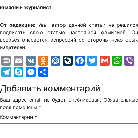
книжный журналист
От редакции:
Увы, автор данной статьи не решился
подписать свою статью настоящей фамилией. Он
всерьёз опасается репрессий со стороны некоторых
издателей.
Print
Email
VK
Odnoklassniki
Mail.Ru
LiveJournal
Facebook
Twitter
Gmail
Wh
Telegram
Skype
Messenger
Отправить
Добавить комментарий
Ваш адрес email не будет опубликован.
Обязательные
поля помечены
*
Комментарий
*