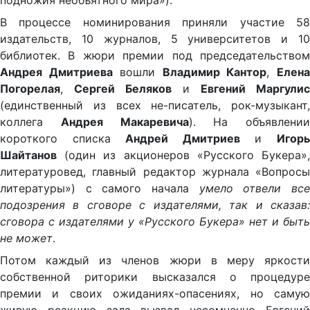
подножия необъятного мира»).
В процессе номинирования приняли участие 58
издательств, 10 журналов, 5 университетов и 10
библиотек. В жюри премии под председательством
Андрея Дмитриева
вошли
Владимир Кантор
,
Елен
Погорелая
,
Сергей Беляков
и
Евгений Маргулис
(единственный из всех не-писатель, рок-музыкант,
коллега
Андрея Макаревича
). На объявлении
короткого списка
Андрей Дмитриев
и
Игор
Шайтанов
(один из акционеров «Русского Букера»,
литературовед, главный редактор журнала «Вопросы
литературы») с самого начала
умело отвели вс
подозрения в сговоре с издателями, так и сказав:
сговора с издателями у «Русского Букера» нет и быть
не может
.
Потом каждый из членов жюри в меру яркости
собственной риторики высказался о процедуре
премии и своих ожиданиях-опасениях, но самую