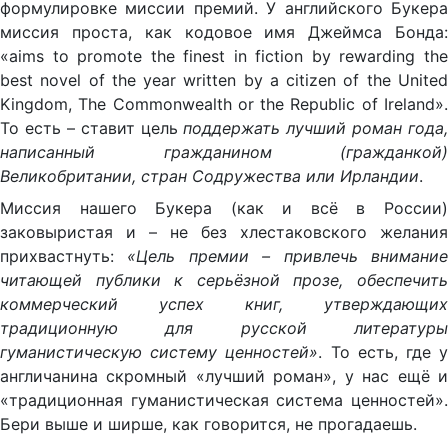
формулировке миссии премий. У английского Букера
миссия проста, как кодовое имя Джеймса Бонда:
«aims to promote the finest in fiction by rewarding the
best novel of the year written by a citizen of the United
Kingdom, The Commonwealth or the Republic of Ireland».
То есть – ставит цель
поддержать лучший роман года,
написанный гражданином (гражданкой)
Великобритании, стран Содружества или Ирландии
.
Миссия нашего Букера (как и всё в России)
заковыристая и – не без хлестаковского желания
прихвастнуть:
«Цель премии – привлечь внимани
читающей публики к серьёзной прозе, обеспечить
коммерческий успех книг, утверждающих
традиционную для русской литературы
гуманистическую систему ценностей»
. То есть, где 
англичанина скромный «лучший роман», у нас ещё и
«традиционная гуманистическая система ценностей».
Бери выше и ширше, как говорится, не прогадаешь.