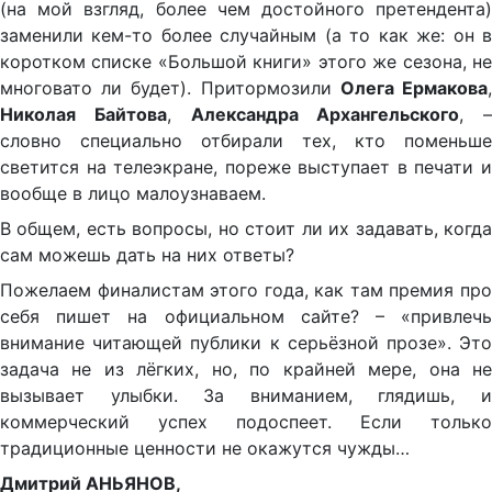
(на мой взгляд, более чем достойного претендента)
заменили кем-то более случайным (а то как же: он в
коротком списке «Большой книги» этого же сезона, не
многовато ли будет). Притормозили
Олега Ермакова
Николая Байтова
,
Александра Архангельского
, –
словно специально отбирали тех, кто поменьше
светится на телеэкране, пореже выступает в печати и
вообще в лицо малоузнаваем.
В общем, есть вопросы, но стоит ли их задавать, когда
сам можешь дать на них ответы?
Пожелаем финалистам этого года, как там премия про
себя пишет на официальном сайте? – «привлечь
внимание читающей публики к серьёзной прозе». Это
задача не из лёгких, но, по крайней мере, она не
вызывает улыбки. За вниманием, глядишь, и
коммерческий успех подоспеет. Если только
традиционные ценности не окажутся чужды…
Дмитрий АНЬЯНОВ,