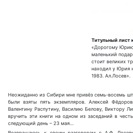
Титульный лист 
«Дорогому Юрию
маленький подар
стоит великих тр
находил у Юрия н
1983. Ал.Лосев».
Неожиданно из Сибири мне привёз семь-восемь шту
были взяты пять экземпляров. Алексей Фёдоров
Валентину Распутину, Василию Белову, Виктору Л
вручить эти книги на одном из заседаний в чест
следующий день – 23 мая…
Возвращаюсь к своим разговорам с А.Ф. Лосев