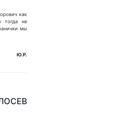
дорович как
и тогда не
транички мы
Ю.Р.
 ЛОСЕВ