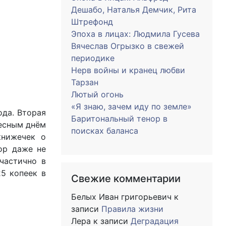
Дешабо, Наталья Демчик, Рита
Штрефонд
Эпоха в лицах: Людмила Гусева
Вячеслав Огрызко в свежей
периодике
Нерв войны и кранец любви
Тарзан
Лютый огонь
«Я знаю, зачем иду по земле»
ода. Вторая
Баритональный тенор в
ресным днём
поисках баланса
книжечек о
ор даже не
частично в
25 копеек в
Свежие комментарии
Белых Иван григорьевич
к
записи
Правила жизни
Лера
к записи
Деградация