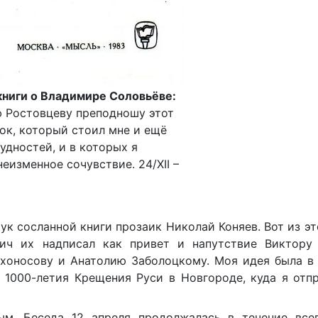
книги о Владимире Соловьёве:
 Ростовцеву преподношу этот
ок, который стоил мне и ещё
удностей, и в которых я
еизменное сочувствие. 24/XII –
к сосланной книги прозаик Николай Коняев. Вот из эт
ич их надписал как привет и напутствие Виктору 
ихоносову и Анатолию Заболоцкому. Моя идея была в
ь 1000-летия Крещения Руси в Новгороде, куда я отп
ым. Беседа 12 апреля продолжалась в течение все