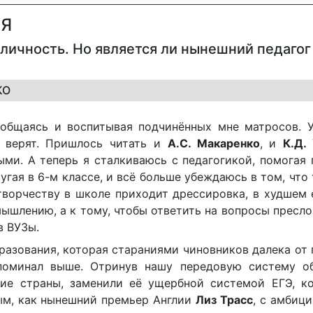
АЯ
я личность. Но является ли нынешний педагог
КО
 общаясь и воспитывая подчинённых мне матросов. У
и верят. Пришлось читать и
А.С. Макаренко
, и
К.Д.
и. А теперь я сталкиваюсь с педагогикой, помогая 
угая в 6-м классе, и всё больше убеждаюсь в том, что
творчеству в школе приходит дрессировка, в худшем 
мышлению, а к тому, чтобы ответить на вопросы пресло
в ВУЗы.
разования, которая стараниями чиновников далека от 
поминал выше. Отринув нашу передовую систему об
гие страны, заменили её ущербной системой ЕГЭ, к
пым, как нынешний премьер Англии
Лиз Трасс
, с амбици