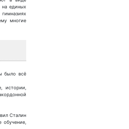
 на единых
 гимназиях
ему многие
бы было всё
, истории,
акордонной
овил Сталин
 обучение,