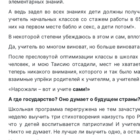
элементарных знаний.
А ведь задел во всех знаниях дети должны получа
учитель начальных классов со стажем работы в 6
них на первом месте бабло и секс, а дети потом!».
В некоторой степени убеждаюсь в этом и сам, впл
Да, учитель во многом виноват, но больше виновата
После пресловутой оптимизации классы в школах 
человек, и мою Таисию отсадили, мест не хватает
теперь никакого внимания, которого и так было м
взаимные упрёки родителей к учителям, а учителей
«Нарожали – вот и учите
сами!»
А где государство? Оно думает о будущем страны
Школьная программа перегружена не тем зачастую
неделю выучить три стихотворения наизусть про Ру
что у детей воспитывается патриотизм! И учител
Никто не думает. Не лучше ли выучить одно, а ост