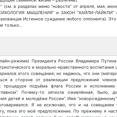
будущей семейной жизни – различны).
 (см. в разделах меню “новости” от апреля, мая, июня,
 ПСИХОЛОГИЯ МЫШЛЕНИЯ” и ЗАКОН “ХАЙЛИ-ЛАЙКЛИ” (
азованцев Истинное суждение любого оппонента). Это
е только..
нлайн-режиме) Президента России Владимира Путина
триотического и морально-нравственного воспитания
териалов этого совещания, но надеюсь, что они (матер
ться в стороне от реализации предложений члено
 к процедуре подъёма флага России и исполнению
лавном”. Почему-то затихла оживлённая, было, д
ения детей и молодёжи России”. Имя “новорожденному
роговаривался. Я не исключаю, что и на совещании
гу, пока это моё предположение. По прежнему я наст