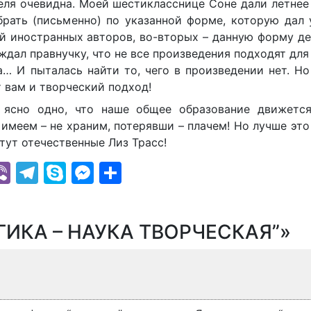
теля очевидна. Моей шестикласснице Соне дали летнее
брать (письменно) по указанной форме, которую дал 
ий иностранных авторов, во-вторых – данную форму д
ждал правнучку, что не все произведения подходят для
а… И пыталась найти то, чего в произведении нет. Н
т вам и творческий подход!
о ясно одно, что наше общее образование движетс
 имеем – не храним, потерявши – плачем! Но лучше эт
стут отечественные Лиз Трасс!
k
r
il
hatsApp
Viber
Telegram
Skype
Messenger
Отправить
ОГИКА – НАУКА ТВОРЧЕСКАЯ”»