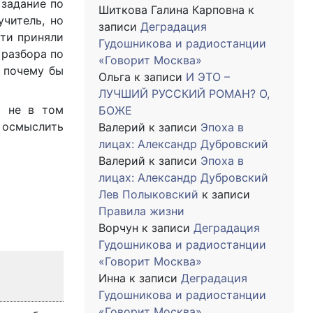
 задание по
Шиткова Галина Карповна
к
учитель, но
записи
Деградация
ети приняли
Гудошникова и радиостанции
 разбора по
«Говорит Москва»
о почему бы
Ольга
к записи
И ЭТО –
ЛУЧШИЙ РУССКИЙ РОМАН? О,
я не в том
БОЖЕ
о осмыслить
Валерий
к записи
Эпоха в
лицах: Александр Дубровский
Валерий
к записи
Эпоха в
лицах: Александр Дубровский
Лев Полыковский
к записи
Правила жизни
Ворчун
к записи
Деградация
Гудошникова и радиостанции
«Говорит Москва»
Инна
к записи
Деградация
Гудошникова и радиостанции
«Говорит Москва»