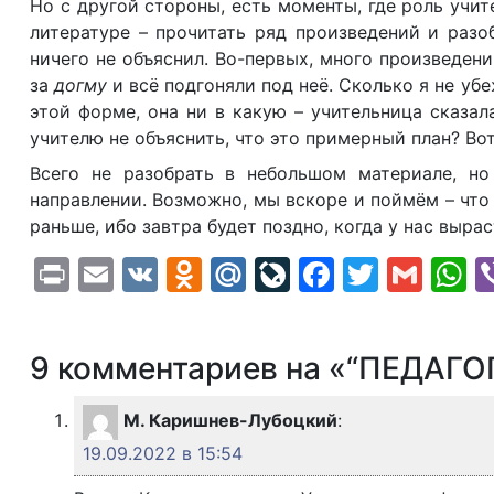
Но с другой стороны, есть моменты, где роль учи
литературе – прочитать ряд произведений и разо
ничего не объяснил. Во-первых, много произведен
за
догму
и всё подгоняли под неё. Сколько я не убе
этой форме, она ни в какую – учительница сказал
учителю не объяснить, что это примерный план? Во
Всего не разобрать в небольшом материале, н
направлении. Возможно, мы вскоре и поймём – что
раньше, ибо завтра будет поздно, когда у нас выра
Print
Email
VK
Odnoklassniki
Mail.Ru
LiveJournal
Faceboo
Twitte
Gma
W
9 комментариев на «“ПЕДАГ
М. Каришнев-Лубоцкий
:
19.09.2022 в 15:54