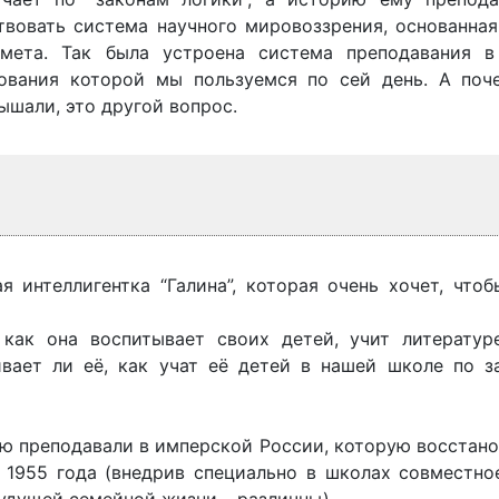
твовать система научного мировоззрения, основанная
дмета. Так была устроена система преподавания в
ования которой мы пользуемся по сей день. А поч
лышали, это другой вопрос.
я интеллигентка “Галина”, которая очень хочет, что
, как она воспитывает своих детей, учит литературе
ивает ли её, как учат её детей в нашей школе по з
рую преподавали в имперской России, которую восстан
 1955 года (внедрив специально в школах совместное