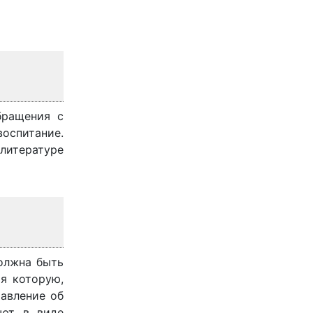
бращения с
воспитание.
 литературе
должна быть
ая которую,
авление об
ают в виде