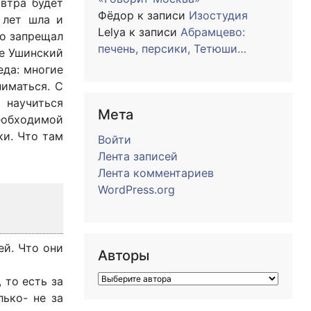
автра будет
Фёдор
к записи
Изостудия
 лет шла и
Lelya
к записи
Абрамцево:
то запрещал
печень, персики, Тетюши…
не Ушинский
еда: многие
ниматься. С
 научиться
Мета
еобходимой
ки. Что там
Войти
Лента записей
Лента комментариев
WordPress.org
ей. Что они
Авторы
 то есть за
лько- не за