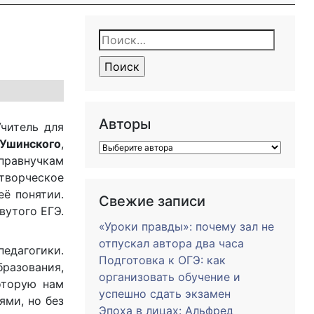
Найти:
Авторы
читель для
 Ушинского
,
правнучкам
 творческое
её понятии.
Свежие записи
вутого ЕГЭ.
«Уроки правды»: почему зал не
отпускал автора два часа
педагогики.
Подготовка к ОГЭ: как
разования,
организовать обучение и
оторую нам
успешно сдать экзамен
ями, но без
Эпоха в лицах: Альфред