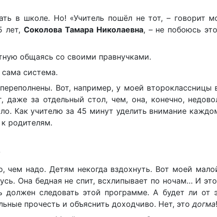
ть в школе. Но! «Учитель пошёл не тот, – говорит м
5 лет,
Соколова Тамара Николаевна
, – не побоюсь это
отную общаясь со своими правнучками.
 сама система.
переполнены. Вот, например, у моей второклассницы 
, даже за отдельный стол, чем, она, конечно, недово
ало. Как учителю за 45 минут уделить внимание кажд
 к родителям.
?
, чем надо. Детям некогда вздохнуть. Вот моей мало
сь. Она бедная не спит, всхлипывает по ночам… И это
ь должен следовать этой программе. А будет ли от 
альные прочесть и объяснить доходчиво. Нет, это
догма