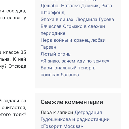
Дешабо, Наталья Демчик, Рита
оя соседка,
Штрефонд
го слова, у
Эпоха в лицах: Людмила Гусева
Вячеслав Огрызко в свежей
периодике
Нерв войны и кранец любви
Тарзан
в классе 35
Лютый огонь
льна. К ней
«Я знаю, зачем иду по земле»
ому? Отсюда
Баритональный тенор в
поисках баланса
й задали за
Свежие комментарии
 считается,
Лера
к записи
Деградация
этого толк?
Гудошникова и радиостанции
!
«Говорит Москва»