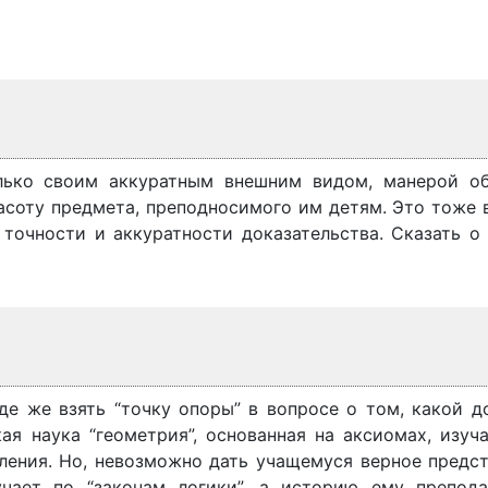
олько своим аккуратным внешним видом, манерой о
асоту предмета, преподносимого им детям. Это тоже 
точности и аккуратности доказательства. Сказать о
где же взять “точку опоры” в вопросе о том, какой 
ая наука “геометрия”, основанная на аксиомах, изуч
ления. Но, невозможно дать учащемуся верное предст
чает по “законам логики”, а историю ему препод