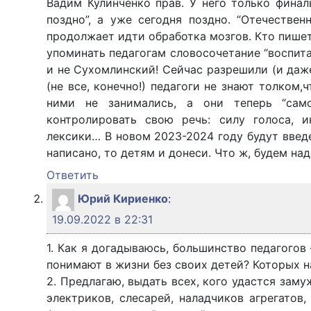
Вадим Кулинченко прав. У него только финаль
поздно”, а уже сегодня поздно. “Отечестве
продолжает идти обработка мозгов. Кто пише
упоминать педагогам словосочетание “воспита
и не Сухомлинский! Сейчас разрешили (и даже
(не все, конечно!) педагоги не знают толком,
ними не занимались, а они теперь “само
контролировать свою речь: силу голоса, 
лексики… В новом 2023-2024 году будут введ
написано, то детям и донеси. Что ж, будем над
Ответить
Юрий Кириенко
:
19.09.2022 в 22:31
1. Как я догадываюсь, большинство педагогов
понимают в жизни без своих детей? Которых н
2. Предлагаю, выдать всех, кого удастся заму
электриков, слесарей, наладчиков агрегатов,