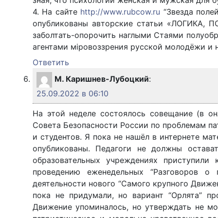
зная, что психологии женская и мужская для 
4. На сайте
http://www.rubcow.ru
“Звезда полей”
опубликованы авторские статьи «ЛОГИКА,
заболтать-опорочить наглыми Стаями полуобр
агентами мiровоззрения русской молодёжи и н
Ответить
М. Каришнев-Лубоцкий
:
25.09.2022 в 06:10
На этой неделе состоялось совещание (в о
Совета Безопасности России по проблемам па
и студентов. Я пока не нашёл в интернете ма
опубликованы. Педагоги не должны остава
образовательных учреждениях приступили
проведению еженедельных “Разговоров о г
деятельности нового “Самого крупного Движ
пока не придумали, но вариант “Орлята” п
Движение упоминалось, но утверждать не мо