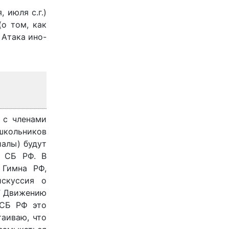
 июля с.г.)
о том, как
 Атака ино-
 с членами
 школьников
иалы) будут
в СБ РФ. В
 Гимна РФ,
искуссия о
” Движению
 СБ РФ это
аиваю, что