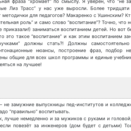
ная фраза “хромает” по смыслу. Я уверен, что “не з
нные Лиз Трасс” у нас уже выросли. Более тридцати
т методички для педагогов? Макаренко с Ушинским? К
тельная роль” и само слово “воспитание”? Точно, что 
 приказали!) заниматься воспитанием детей. Но вот б
что это такое “воспитание” и как этим воспитанием за
учками” должны стать?! Должны самостоятельно
интонационные нюансы, построение фраз, подбор н
ены общие для всех школ программы и единые учебни
еяться на лучшее!
 – не замужние выпускницы пед-институтов и колледж
адо “правильно” воспитывать.
ж, лучше немедленно и за мужиков с руками и головой,
 если повезёт за инженеров (дом будет с детьми) То