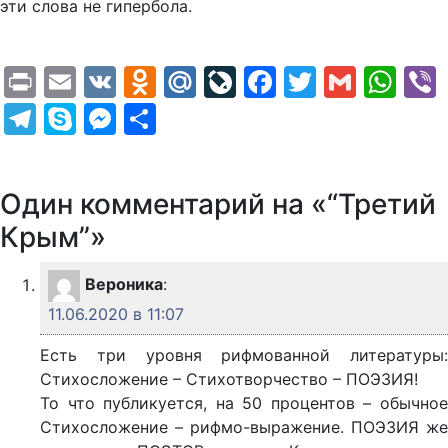
эти слова не гипербола.
Print
Email
VK
Odnoklassniki
Mail.Ru
LiveJournal
Facebook
Twitter
Gmail
Wh
Telegram
Skype
Messenger
Отправить
Один комментарий на «“Третий
Крым”»
Вероника
:
11.06.2020 в 11:07
Есть три уровня рифмованной литературы:
Стихосложение – Стихотворчество – ПОЭЗИЯ!
То что публикуется, на 50 процентов – обычное
Стихосложение – рифмо-выражение. ПОЭЗИЯ же