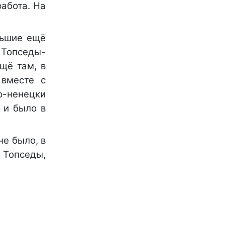
работа. На
льшие ещё
и Топседы-
щё там, в
 вместе с
о-ненецки
о и было в
не было, в
о Топседы,