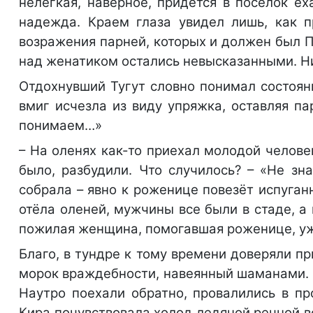
нелёгкая, наверное, придётся в посёлок ех
надежда. Краем глаза увидел лишь, как 
возражения парней, которых и должен был П
над женатиком остались невысказанными. Ни
Отдохнувший Тугут словно понимал состояни
вмиг исчезла из виду упряжка, оставляя п
понимаем…»
– На оленях как-то приехал молодой человек
было, разбудили. Что случилось? – «Не зна
собрала – явно к роженице повезёт испуган
отёла оленей, мужчины все были в стаде, а 
пожилая женщина, помогавшая роженице, уж
Благо, в тундре к тому времени доверяли п
морок враждебности, навеянный шаманами. 
Наутро поехали обратно, провалились в пр
Кира почувствовала холод ледяной речной в