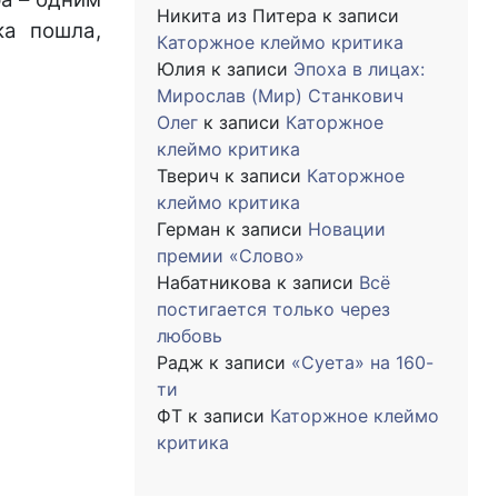
Никита из Питера
к записи
ка пошла,
Каторжное клеймо критика
Юлия
к записи
Эпоха в лицах:
Мирослав (Мир) Станкович
Олег
к записи
Каторжное
клеймо критика
Тверич
к записи
Каторжное
клеймо критика
Герман
к записи
Новации
премии «Слово»
Набатникова
к записи
Всё
постигается только через
любовь
Радж
к записи
«Суета» на 160-
ти
ФТ
к записи
Каторжное клеймо
критика