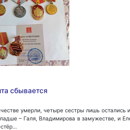
та сбывается
нчестве умерли, четыре сестры лишь остались 
младше – Галя, Владимирова в замужестве, и Е
естёр…