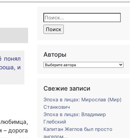
Найти:
Авторы
ё понял
роша, и
Свежие записи
Эпоха в лицах: Мирослав (Мир)
Станкович
Эпоха в лицах: Владимир
 любимца,
Глебский
Капитан Жеглов был просто
м – дорога
ангелом…