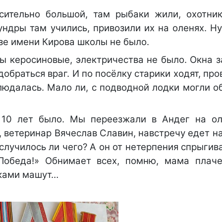
ительно большой, там рыбаки жили, охотник
ундры там учились, привозили их на оленях. Н
озе имени Кирова школы не было.
ы керосиновые, электричества не было. Окна з
обраться враг. И по посёлку старики ходят, про
людалась. Мало ли, с подводной лодки могли о
10 лет было. Мы переезжали в Андег на ол
 ветеринар Вячеслав Славин, навстречу едет н
случилось ли чего? А он от нетерпения спрыгива
Победа!» Обнимает всех, помню, мама плаче
уками машут…