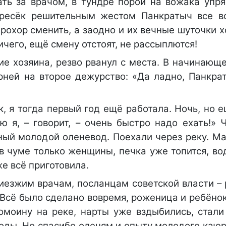
ать за врачом, в тундре порой на вожака упря
пресёк решительным жестом Панкратыч все 
рохор сменить, а заодно и их вечные шуточки 
чего, ещё смену отстоят, не рассыплются!
е хозяина, резво рванул с места. В начинающе
арней на второе дежурство: «Да ладно, Панкра
, я тогда первый год ещё работала. Ночь, но 
ю я, – говорит, – очень быстро надо ехать!» 
ный молодой оленевод. Поехали через реку. Ма
в чуме только женщины, печка уже топится, во
е всё приготовила.
риезжим врачам, посланцам советской власти –
Всё было сделано вовремя, роженица и ребёнок
омоину на реке, нарты уже вздыбились, стали 
оды. Но спасибо оленям и опыту молодого каюр