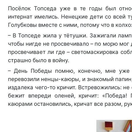
Посёлок Топседа уже в те годы был относ
интернат имелись. Ненецкие дети со всей т
Голубковы вместе с ними, потому что в колх
– В Топседе жила у тётушки. Зажигали ламп
чтобы нигде не просвечивало – по морю мог д
просвечивает ли где – светомаскировка соб
страшно было в войну.
– День Победы помню, конечно, мне уже 
перевозили ненцы-каюры, и знакомый папин,
издалека чего-то кричит. Встревожились: не 
бежит впереди оленей, кричит: «Победа! 
каюрами остановились, кричат все разом, р