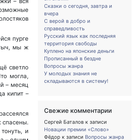
жки – вся
Сказки о сегодня, завтра и
возможные
вчера
холостяков
С верой в добро и
справедливость
Русский язык как последняя
йся пурге
территория свободы
тыч, мы ж
Куплено на японские деньги
Прописанный в бездне
Вопросы жанра
ещё светло
У молодых знания не
Что могла,
складываются в систему!
й – месяц
да кипит –
Свежие комментарии
 рассеялся
 спасены.
Сергей Баталов
к записи
Новации премии «Слово»
тонуть, и
Фёдор
к записи
Вопросы жанра
а – одним