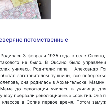
северяне потомственные
Родилась 3 февраля 1935 года в селе Оксино, 
такового не было. В Оксино было управлени
олах училась. Родители: папа – Александр Гр
работал заготовителем пушнины, всё побережье
голепова, она родилась в Архангельске. Мамин
 Мама до революции училась в училище дл
о учёбу прервали революционные события. Она 
 классов в Сопке первое время. Потом заму