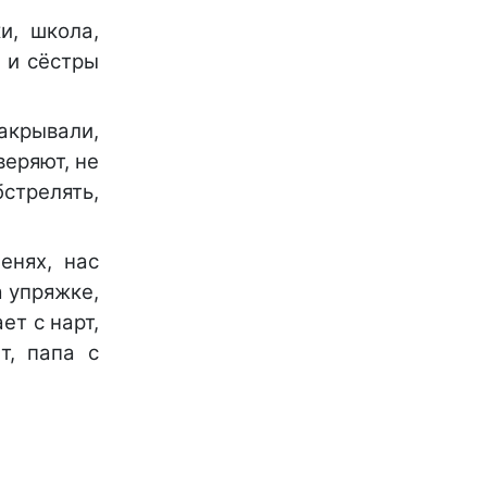
и, школа,
у и сёстры
акрывали,
веряют, не
бстрелять,
енях, нас
а упряжке,
ет с нарт,
т, папа с