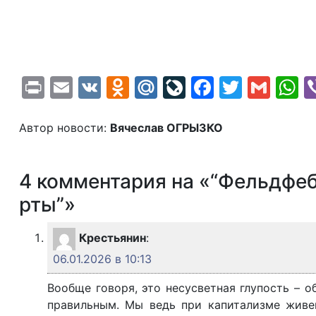
Print
Email
VK
Odnoklassniki
Mail.Ru
LiveJournal
Faceboo
Twitte
Gma
W
Автор новости:
Вячеслав ОГРЫЗКО
4 комментария на «“Фельдфе
рты”»
Крестьянин
:
06.01.2026 в 10:13
Вообще говоря, это несусветная глупость – 
правильным. Мы ведь при капитализме живе