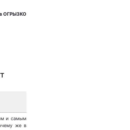
ав ОГРЫЗКО
т
ным и самым
очему же в