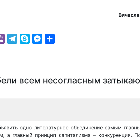
Вячесл
k
r
il
hatsApp
Viber
Telegram
Skype
Messenger
Отправить
бели всем несогласным затыкаю
объявить одно литературное объединение самым глав
м, а главный принцип капитализма – конкуренция. П