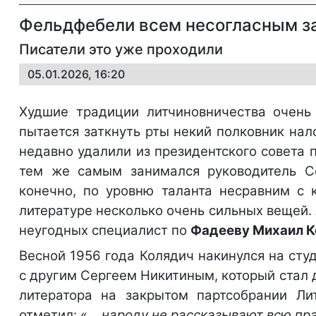
Фельдфебели всем несогласным з
Писатели это уже проходили
05.01.2026, 16:20
Худшие традиции литчиновничества очень 
пытается заткнуть рты некий полковник на
недавно удалили из президентского совета 
тем же самым занимался руководитель 
конечно, по уровню таланта несравним с 
литературе несколько очень сильных вещей. 
неугодных специалист по
Фадееву Михаил К
Весной 1956 года Колядич накинулся на сту
с другим Сергеем Никитиным, который стал
литератора на закрытом партсобрании Лит
отметил: «..
. народу не рассказывают всю пр