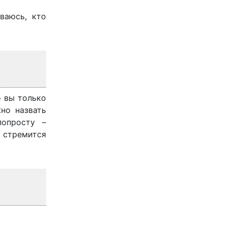
ваюсь, кто
о вы только
но назвать
попросту –
 стремится