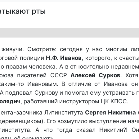
атыкают рты
живучи. Смотрите: сегодня у нас многим ли
логовой полиции
Н.Ф. Иванов
, которого, к счаст
по правам человека. А в относительно недавне
Союза писателей СССР
Алексей Сурков
. Хот
каким-то Ивановым. В отличие от Иванова он
А подпевал Суркову и помогал ему устраивать 
олядич
, работавший инструктором ЦК КПСС.
дента-заочника Литинститута
Сергея Никитина
(
 деревенщиком). Его возмутило выступление на
института. А что тогда сказал Никитин?! Он
авду, её скрывают
».