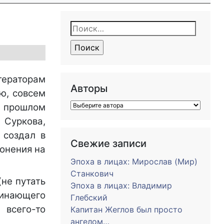
Найти:
тераторам
Авторы
ью, совсем
м прошлом
я Суркова,
 создал в
Свежие записи
гонения на
Эпоха в лицах: Мирослав (Мир)
Станкович
не путать
Эпоха в лицах: Владимир
чинающего
Глебский
 всего-то
Капитан Жеглов был просто
ангелом…