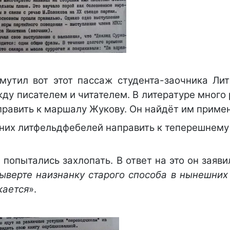
утил вот этот пассаж студента-заочника Лит
ду писателем и читателем. В литературе много
править к маршалу Жукову. Он найдёт им приме
ешних литфельдфебелей направить к теперешнем
попытались захлопать. В ответ на это он заявил
выверте наизнанку старого способа в нынешних
кается
».