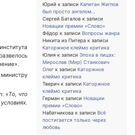
Юрий
к записи
Капитан Жеглов
был просто ангелом…
Сергей Баталов
к записи
Новации премии «Слово»
Фёдор
к записи
Вопросы жанра
Никита из Питера
к записи
института
Каторжное клеймо критика
Юлия
к записи
Эпоха в лицах:
 развелось
Мирослав (Мир) Станкович
нение».
Олег
к записи
Каторжное
у министру
клеймо критика
Тверич
к записи
Каторжное
клеймо критика
: «
То, что
Герман
к записи
Новации
 условиях.
премии «Слово»
Набатникова
к записи
Всё
постигается только через
любовь