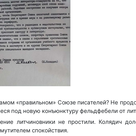
 самом «правильном» Союзе писателей? Не прод
еся под новую конъюнктуру фельдфебели от ли
ление литчиновники не простили. Колядич дол
змутителем спокойствия.