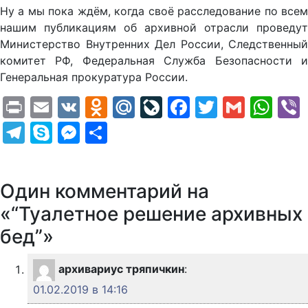
Ну а мы пока ждём, когда своё расследование по всем
нашим публикациям об архивной отрасли проведут
Министерство Внутренних Дел России, Следственный
комитет РФ, Федеральная Служба Безопасности и
Генеральная прокуратура России.
Print
Email
VK
Odnoklassniki
Mail.Ru
LiveJournal
Facebook
Twitter
Gmail
Wh
Telegram
Skype
Messenger
Отправить
Один комментарий на
«“Туалетное решение архивных
бед”»
архивариус тряпичкин
:
01.02.2019 в 14:16