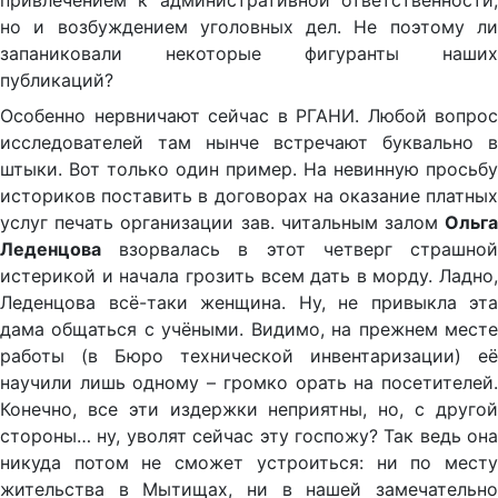
привлечением к административной ответственности,
но и возбуждением уголовных дел. Не поэтому ли
запаниковали некоторые фигуранты наших
публикаций?
Особенно нервничают сейчас в РГАНИ. Любой вопрос
исследователей там нынче встречают буквально в
штыки. Вот только один пример. На невинную просьбу
историков поставить в договорах на оказание платных
услуг печать организации зав. читальным залом
Ольга
Леденцова
взорвалась в этот четверг страшной
истерикой и начала грозить всем дать в морду. Ладно,
Леденцова всё-таки женщина. Ну, не привыкла эта
дама общаться с учёными. Видимо, на прежнем месте
работы (в Бюро технической инвентаризации) её
научили лишь одному – громко орать на посетителей.
Конечно, все эти издержки неприятны, но, с другой
стороны… ну, уволят сейчас эту госпожу? Так ведь она
никуда потом не сможет устроиться: ни по месту
жительства в Мытищах, ни в нашей замечательно