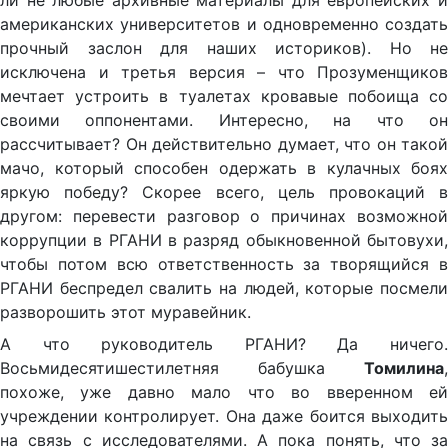
ли не любые архивные материалы для европейских и
американских университетов и одновременно создать
прочный заслон для наших историков). Но не
исключена и третья версия – что Прозуменщиков
мечтает устроить в туалетах кровавые побоища со
своими оппонентами. Интересно, на что он
рассчитывает? Он действительно думает, что он такой
мачо, который способен одержать в кулачных боях
яркую победу? Скорее всего, цель провокаций в
другом: перевести разговор о причинах возможной
коррупции в РГАНИ в разряд обыкновенной бытовухи,
чтобы потом всю ответственность за творящийся в
РГАНИ беспредел свалить на людей, которые посмели
разворошить этот муравейник.
А что руководитель РГАНИ? Да ничего.
Восьмидесятишестилетняя бабушка
Томилина
,
похоже, уже давно мало что во вверенном ей
учреждении контролирует. Она даже боится выходить
на связь с исследователями. А пока понять, что за