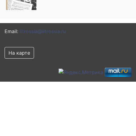
Email:
litrossia@litrossia.ru
На карте