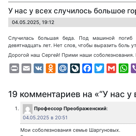
У нас у всех случилось большое го
04.05.2025, 19:12
Случилась большая беда. Под машиной погиб 
девятнадцать лет. Нет слов, чтобы выразить боль у
Дорогой наш Сергей! Прими наши соболезнования. 
Print
Email
VK
Odnoklassniki
Mail.Ru
LiveJournal
Faceboo
Twitte
Gma
W
19 комментариев на «“У нас у
Профессор Преображенский
:
04.05.2025 в 20:51
Мои соболезнования семье Шаргуновых.