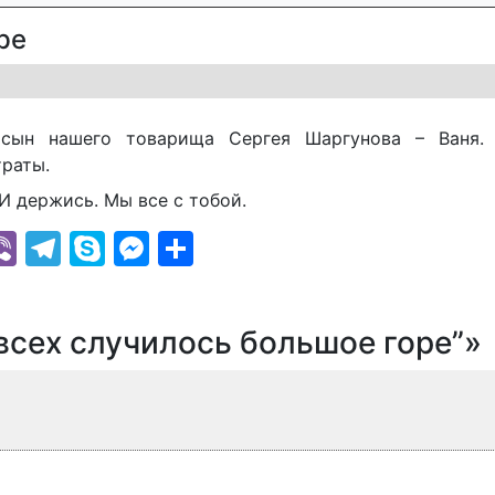
ре
сын нашего товарища Сергея Шаргунова – Ваня.
траты.
И держись. Мы все с тобой.
k
r
il
hatsApp
Viber
Telegram
Skype
Messenger
Отправить
 всех случилось большое горе”»