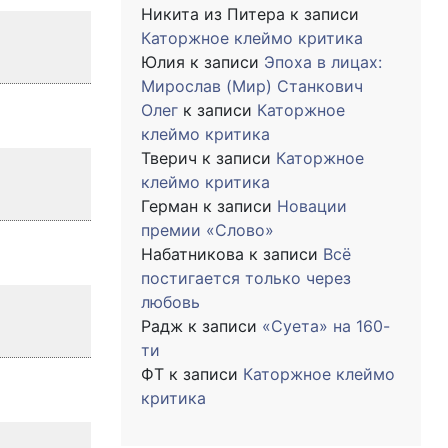
Никита из Питера
к записи
Каторжное клеймо критика
Юлия
к записи
Эпоха в лицах:
Мирослав (Мир) Станкович
Олег
к записи
Каторжное
клеймо критика
Тверич
к записи
Каторжное
клеймо критика
Герман
к записи
Новации
премии «Слово»
Набатникова
к записи
Всё
постигается только через
любовь
Радж
к записи
«Суета» на 160-
ти
ФТ
к записи
Каторжное клеймо
критика