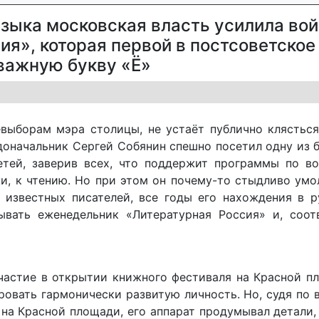
зыка московская власть усилила во
ия», которая первой в постсоветское
 важную букву «Ё»
евыборам мэра столицы, не устаёт публично клястьс
доначальник Сергей Собянин спешно посетил одну из 
етей, заверив всех, что поддержит программы по в
и, к чтению. Но при этом он почему-то стыдливо умо
 известных писателей, все годы его нахождения в р
ать еженедельник «Литературная Россия» и, соотв
частие в открытии книжного фестиваля на Красной п
ровать гармонически развитую личность. Но, судя по в
 на Красной площади, его аппарат продумывал детали,