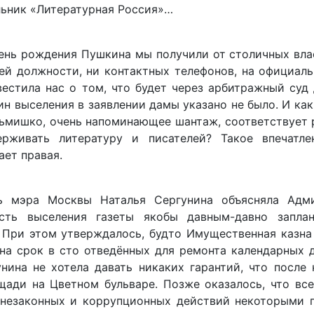
льник «Литературная Россия»…
день рождения Пушкина мы получили от столичных вл
оей должности, ни контактных телефонов, на официал
стила нас о том, что будет через арбитражный суд 
ин выселения в заявлении дамы указано не было. И ка
сьмишко, очень напоминающее шантаж, соответствует
рживать литературу и писателей? Такое впечатле
ает правая.
ль мэра Москвы Наталья Сергунина объясняла Адм
сть выселения газеты якобы давным-давно запла
При этом утверждалось, будто Имущественная казна
а срок в сто отведённых для ремонта календарных д
нина не хотела давать никаких гарантий, что после
ади на Цветном бульваре. Позже оказалось, что все
 незаконных и коррупционных действий некоторыми 