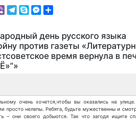
k
r
il
hatsApp
Viber
Telegram
Skype
Messenger
Отправить
ародный день русского языка
ойну против газеты «Литератур
стсоветское время вернула в пе
Ё»”»
льному очень хочется,чтобы вы оказались на улице.
ии просто нелепы. Ребята, будьте мужественны и смот
ить – они своего добьются. Так что загодя ищите сп