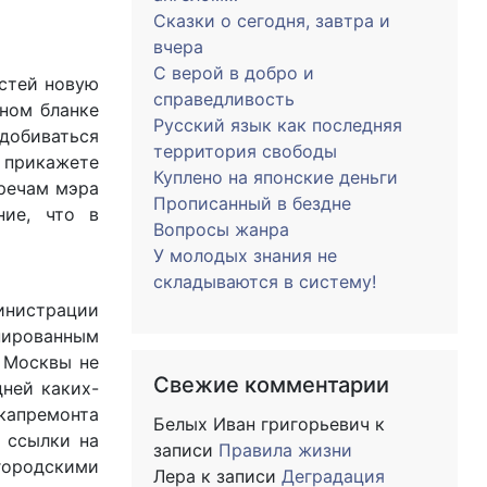
Сказки о сегодня, завтра и
вчера
С верой в добро и
астей новую
справедливость
ьном бланке
Русский язык как последняя
добиваться
территория свободы
к прикажете
Куплено на японские деньги
 речам мэра
Прописанный в бездне
ние, что в
Вопросы жанра
У молодых знания не
складываются в систему!
инистрации
нированным
 Москвы не
Свежие комментарии
ней каких-
 капремонта
Белых Иван григорьевич
к
 ссылки на
записи
Правила жизни
городскими
Лера
к записи
Деградация