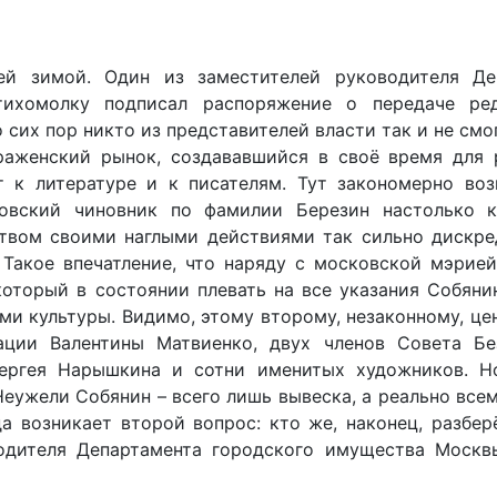
ей зимой. Один из заместителей руководителя Де
ихомолку подписал распоряжение о передаче ре
их пор никто из представителей власти так и не смо
раженский рынок, создававшийся в своё время для 
 к литературе и к писателям. Тут закономерно воз
овский чиновник по фамилии Березин настолько к
твом своими наглыми действиями так сильно дискре
Такое впечатление, что наряду с московской мэрией
который в состоянии плевать на все указания Собян
ми культуры. Видимо, этому второму, незаконному, це
ации Валентины Матвиенко, двух членов Совета Бе
ергея Нарышкина и сотни именитых художников. Н
Неужели Собянин – всего лишь вывеска, а реально все
а возникает второй вопрос: кто же, наконец, разбер
водителя Департамента городского имущества Москв