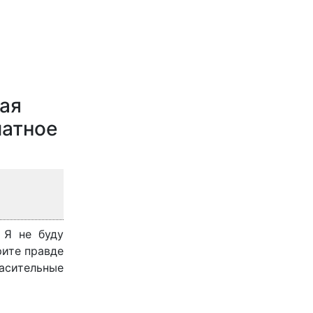
ная
чатное
 Я не буду
рите правде
асительные