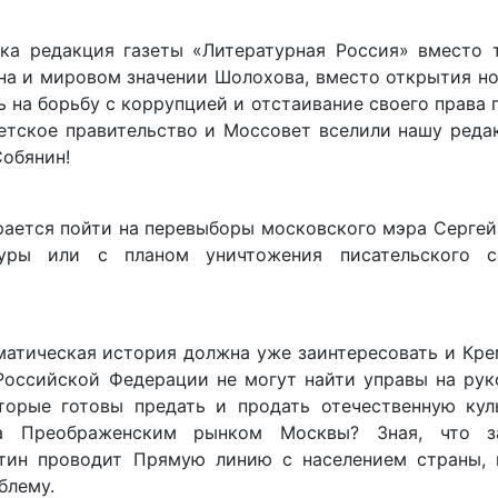
ка редакция газеты «Литературная Россия» вместо т
на и мировом значении Шолохова, вместо открытия н
ь на борьбу с коррупцией и отстаивание своего права
ветское правительство и Моссовет вселили нашу ред
Собянин!
ирается пойти на перевыборы московского мэра Сергей
уры или с планом уничтожения писательского с
аматическая история должна уже заинтересовать и Кре
Российской Федерации не могут найти управы на рук
торые готовы предать и продать отечественную кул
за Преображенским рынком Москвы? Зная, что з
тин проводит Прямую линию с населением страны,
блему.