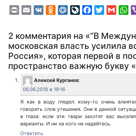
Print
Email
VK
Odnoklassniki
Mail.Ru
LiveJournal
Faceboo
Twitte
Gma
W
2 комментария на «“В Междун
московская власть усилила в
Россия», которая первой в по
пространство важную букву «
Алексей Курганов
:
06.06.2018 в 19:16
Я как в воду глядел: кому-то очень влияте
говорить слов утешения. Они в данной ситуац
в глаза: если эти твари захотят вас высел
варианты. И ни на кого не надейтесь.
Ответить