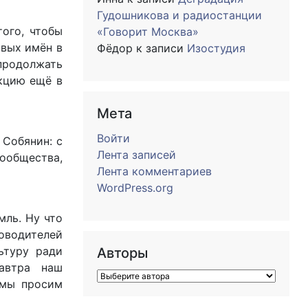
Гудошникова и радиостанции
ого, чтобы
«Говорит Москва»
овых имён в
Фёдор
к записи
Изостудия
 продолжать
акцию ещё в
Мета
Войти
 Собянин: с
Лента записей
ообщества,
Лента комментариев
WordPress.org
мль. Ну что
оводителей
ьтуру ради
Авторы
автра наш
 мы просим