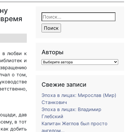
йну
Найти:
 время
Авторы
я в любви к
библиотек и
озвращению
лчал о том,
уководстве
Свежие записи
етственно,
Эпоха в лицах: Мирослав (Мир)
Станкович
Эпоха в лицах: Владимир
лощади, дав
Глебский
сему, в тот
Капитан Жеглов был просто
 как добить
ангелом…