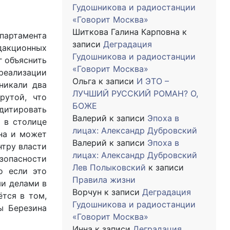
Гудошникова и радиостанции
«Говорит Москва»
Шиткова Галина Карповна
к
партамента
записи
Деградация
дакционных
Гудошникова и радиостанции
г объяснить
«Говорит Москва»
реализации
Ольга
к записи
И ЭТО –
никали два
ЛУЧШИЙ РУССКИЙ РОМАН? О,
рутой, что
БОЖЕ
дитировать
Валерий
к записи
Эпоха в
 в столице
лицах: Александр Дубровский
ина и может
Валерий
к записи
Эпоха в
нтру власти
лицах: Александр Дубровский
зопасности
Лев Полыковский
к записи
о если это
Правила жизни
ми делами в
Ворчун
к записи
Деградация
ётся в том,
Гудошникова и радиостанции
ы Березина
«Говорит Москва»
Инна
к записи
Деградация