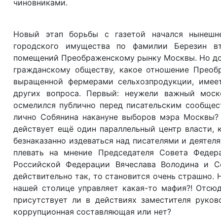
чиновниками.
Новый этап борьбы с газетой начался нынешн
городского имущества по фамилии Березин вт
помещений Преображенскому рынку Москвы. Но до с
гражданскому обществу, какое отношение Преоб
выращенной фермерами сельхозпродукции, имеет
других вопроса. Первый: неужели важный моск
осмелился публично перед писательским сообщес
лично Собянина накануне выборов мэра Москвы? 
действует ещё один параллельный центр власти, 
безнаказанно издеваться над писателями и деятеля
плевать на мнение Председателя Совета Федер
Российской Федерации Вячеслава Володина и С
действительно так, то становится очень страшно. 
нашей столице управляет какая-то мафия?! Отсюд
присутствует ли в действиях заместителя руко
коррупционная составляющая или нет?