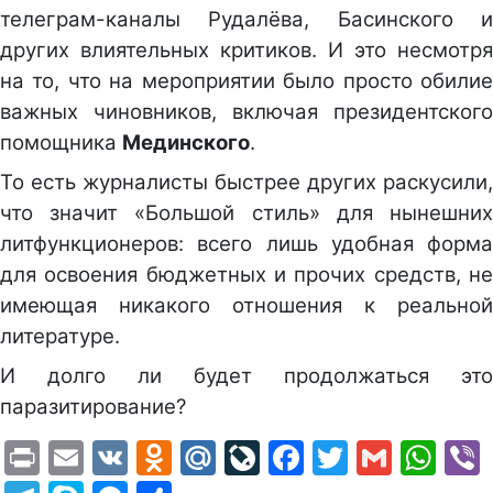
телеграм-каналы Рудалёва, Басинского и
других влиятельных критиков. И это несмотря
на то, что на мероприятии было просто обилие
важных чиновников, включая президентского
помощника
Мединского
.
То есть журналисты быстрее других раскусили,
что значит «Большой стиль» для нынешних
литфункционеров: всего лишь удобная форма
для освоения бюджетных и прочих средств, не
имеющая никакого отношения к реальной
литературе.
И долго ли будет продолжаться это
паразитирование?
Print
Email
VK
Odnoklassniki
Mail.Ru
LiveJournal
Facebook
Twitter
Gmail
Wh