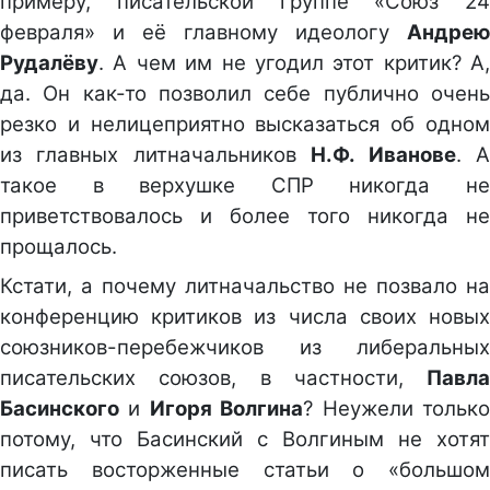
примеру, писательской группе «Союз 24
февраля» и её главному идеологу
Андрею
Рудалёву
. А чем им не угодил этот критик? А,
да. Он как-то позволил себе публично очень
резко и нелицеприятно высказаться об одном
из главных литначальников
Н.Ф. Иванове
. 
такое в верхушке СПР никогда не
приветствовалось и более того никогда не
прощалось.
Кстати, а почему литначальство не позвало на
конференцию критиков из числа своих новых
союзников-перебежчиков из либеральных
писательских союзов, в частности,
Павла
Басинского
и
Игоря Волгина
? Неужели тольк
потому, что Басинский с Волгиным не хотят
писать восторженные статьи о «большом