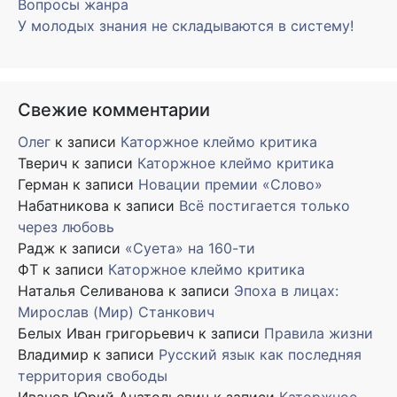
Вопросы жанра
У молодых знания не складываются в систему!
Свежие комментарии
Олег
к записи
Каторжное клеймо критика
Тверич
к записи
Каторжное клеймо критика
Герман
к записи
Новации премии «Слово»
Набатникова
к записи
Всё постигается только
через любовь
Радж
к записи
«Суета» на 160-ти
ФТ
к записи
Каторжное клеймо критика
Наталья Селиванова
к записи
Эпоха в лицах:
Мирослав (Мир) Станкович
Белых Иван григорьевич
к записи
Правила жизни
Владимир
к записи
Русский язык как последняя
территория свободы