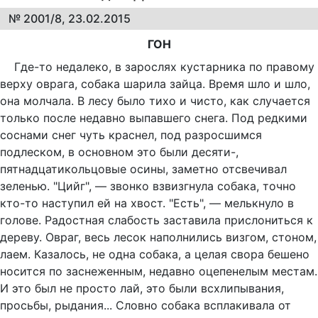
№ 2001/8, 23.02.2015
ГОН
Где-то недалеко, в зарослях кустарника по правому
верху оврага, собака шарила зайца. Время шло и шло,
она молчала. В лесу было тихо и чисто, как случается
только после недавно выпавшего снега. Под редкими
соснами снег чуть краснел, под разросшимся
подлеском, в основном это были десяти-,
пятнадцатикольцовые осины, заметно отсвечивал
зеленью. "Цийг", — звонко взвизгнула собака, точно
кто-то наступил ей на хвост. "Есть", — мелькнуло в
голове. Радостная слабость заставила прислониться к
дереву. Овраг, весь лесок наполнились визгом, стоном,
лаем. Казалось, не одна собака, а целая свора бешено
носится по заснеженным, недавно оцепенелым местам.
И это был не просто лай, это были всхлипывания,
просьбы, рыдания... Словно собака всплакивала от