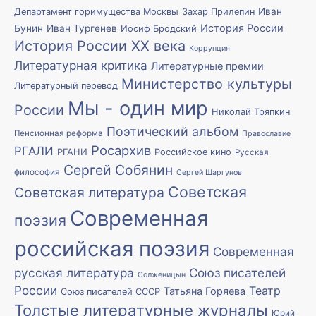
Иван
Департамент горимущества Москвы
Захар Прилепин
История России
Бунин
Иван Тургенев
Иосиф Бродский
История России XX века
Коррупция
Литературная критика
Литературные премии
Министерство культуры
Литературный перевод
Мы - один мир
России
Николай Тряпкин
Поэтический альбом
Пенсионная реформа
Православие
Росархив
РГАЛИ
РГАНИ
Российское кино
Русская
Сергей Собянин
философия
Сергей Шаргунов
Советская
Советская литература
Современная
поэзия
российская поэзия
Современная
русская литература
Союз писателей
Солженицын
России
Театр
Татьяна Горяева
Союз писателей СССР
Толстые литературные журналы
Юрий