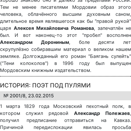
Тем не менее писателями Мордовии образ этого
человека, облачённого высшим духовным саном,
длительное время являвшегося как бы "правой рукой"
царя
Алексея Михайловича Романова
, запечатлён н
был. И вот наконец-то этот "пробел" восполнен
Александром Дорониным
, боле десяти лет
скрупулёзно собиравшим материал о великом нашем
земляке. Долгожданный его роман "Баягань сулейть"
("Тени колоколов") в 1996 году был выпущен
Мордовским книжным издательством.
ИСТОРИЯ: ПОЭТ ПОД ПУЛЯМИ
№ 2001/8, 23.02.2015
1 марта 1829 года Московский пехотный полк, в
котором служил рядовой
Александр Полежаев
,
получил предписание отправиться на Кавказ.
Причиной передислокации явилась просьба