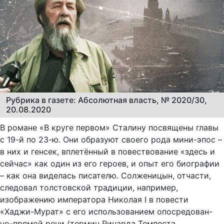
Рубрика в газете: Абсолютная власть, № 2020/30,
20.08.2020
В романе «В круге первом» Сталину посвящены главы
с 19-й по 23-ю. Они образуют своего рода мини-эпос –
в них и генсек, вплетённый в повествование «здесь и
сейчас» как один из его героев, и опыт его биографии
– как она виделась писателю. Солженицын, отчасти,
следовал толстовской традиции, например,
изображению императора Николая I в повести
«Хаджи-Мурат» с его использованием опосредован-
но-прямой речи (термин Ричарда Темпеста,