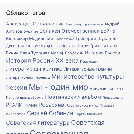
Облако тегов
Александр Солженицын
Андрей
Александр Трапезников
Великая Отечественная война
Артизов
Бурятия
Владимир Мединский
Григорий Шувалов
Геополитика
Иван
Департамент горимущества Москвы
Захар Прилепин
История России
Бунин
Иван Тургенев
Иосиф Бродский
История России XX века
Коррупция
Литературная критика
Литературные премии
Министерство культуры
Литературный перевод
Мы - один мир
России
Николай Тряпкин
Поэтический альбом
Пенсионная реформа
Православие
Росархив
РГАЛИ
РГАНИ
Российское кино
Русская
Сергей Собянин
философия
Сергей Шаргунов
Советская
Советская литература
Современная