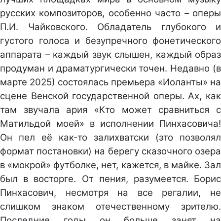
русских композиторов, особенно часто – оперы
П.И. Чайковского. Обладатель глубокого и
густого голоса и безупречного фонетического
аппарата – каждый звук слышен, каждый образ
продуман и драматургически точен. Недавно (в
марте 2025) состоялась премьера «Иоланты» на
сцене Венской государственной оперы. Ах, как
там звучала ария «Кто может сравниться с
Матильдой моей» в исполнении Пинхасовича!
Он пел её как-то залихватски (это позволял
формат постановки) на берегу сказочного озера
в «мокрой» футболке, нет, кажется, в майке. Зал
был в восторге. От пения, разумеется. Борис
Пинхасович, несмотря на все регалии, не
слишком знаком отечественному зрителю.
Последние годы он больше занят на