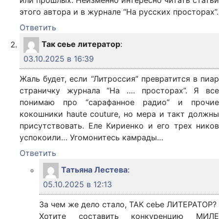
или прошлых. Неизменно интересно читать статьи
этого автора и в журнале “На русских просторах”.
Ответить
Так сеье литератор
:
03.10.2025 в 16:39
Жаль будет, если “Литроссия” превратится в пиар
страничку журнала “На …. просторах”. Я все
понимаю про “сарафанное радио” и прочие
кокошники haute couture, но мера и такт должны
присутствовать. Еле Кириенко и его трех ников
успокоили… Угомонитесь камрады…
Ответить
Татьяна Лестева
:
05.10.2025 в 12:13
За чем же дело стало, ТАК сеЬе ЛИТЕРАТОР?
Хотите составить конкуренцию МИЛЕ