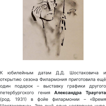
К юбилейным датам Д.Д. Шостаковича и
открытию сезона Филармония приготовила ещё
один подарок – выставку графики другого
петербургского гения
Александра Траугот
(род. 1931) в фойе филармонии – «Время
Шостаковича». Это ещё одно настоящее чудо.