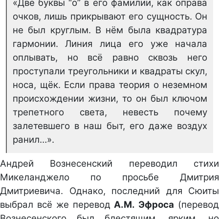
«Две буквы “о” в его фамилии, как оправа
очков, лишь прикрывают его сущность. Он
не был круглым. В нём была квадратура
гармонии. Линия лица его уже начала
оплывать, но всё равно сквозь него
проступали треугольники и квадраты скул,
носа, щёк. Если права теория о неземном
происхождении жизни, то он был ключом
трепетного света, невесть почему
залетевшего в наш быт, его даже воздух
ранил…».
Андрей Вознесенский переводил стихи
Микеланджело по просьбе Дмитрия
Дмитриевича. Однако, последний для Сюиты
выбрал всё же перевод
А.М. Эфроса
(перево
Вознесенского был блестящим, ярким, но