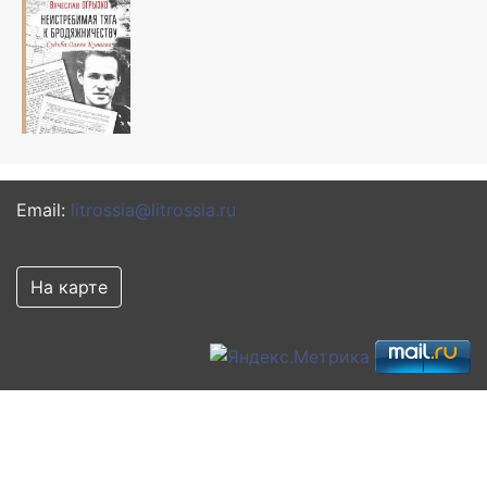
Email:
litrossia@litrossia.ru
На карте