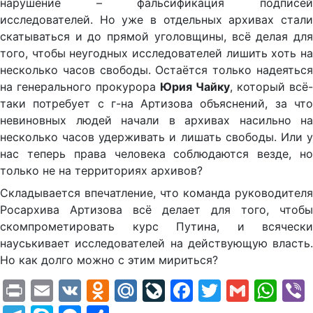
нарушение – фальсификация подписей
исследователей. Но уже в отдельных архивах стали
скатываться и до прямой уголовщины, всё делая для
того, чтобы неугодных исследователей лишить хоть на
несколько часов свободы. Остаётся только надеяться
на генерального прокурора
Юрия Чайку
, который всё-
таки потребует с г-на Артизова объяснений, за что
невиновных людей начали в архивах насильно на
несколько часов удерживать и лишать свободы. Или у
нас теперь права человека соблюдаются везде, но
только не на территориях архивов?
Складывается впечатление, что команда руководителя
Росархива Артизова всё делает для того, чтобы
скомпрометировать курс Путина, и всячески
науськивает исследователей на действующую власть.
Но как долго можно с этим мириться?
Print
Email
VK
Odnoklassniki
Mail.Ru
LiveJournal
Facebook
Twitter
Gmail
Wh