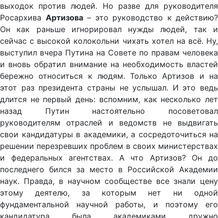
выходок против людей. Но разве для руководителя
Росархива
Артизова
– это руководство к действию?
Он как раньше игнорировал нужды людей, так и
сейчас с высокой колокольни чихать хотел на всё. Ну,
выступил вчера Путина на Совете по правам человека
и вновь обратил внимание на необходимость властей
бережно относиться к людям. Только Артизов и на
этот раз президента страны не услышал. И это ведь
длится не первый день: вспомним, как несколько лет
назад Путин настоятельно посоветовал
руководителям отраслей и ведомств не выдвигать
свои кандидатуры в академики, а сосредоточиться на
решении перезревших проблем в своих министерствах
и федеральных агентствах. А что Артизов? Он до
последнего бился за место в Российской Академии
наук. Правда, в научном сообществе все знали цену
этому деятелю, за которым нет ни одной
фундаментальной научной работы, и поэтому его
кандидатура была академиками дружно