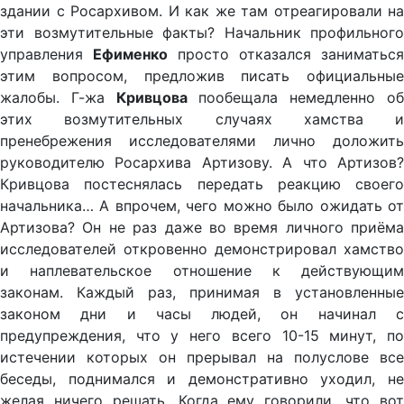
здании с Росархивом. И как же там отреагировали на
эти возмутительные факты? Начальник профильного
управления
Ефименко
просто отказался заниматься
этим вопросом, предложив писать официальные
жалобы. Г-жа
Кривцова
пообещала немедленно о
этих возмутительных случаях хамства и
пренебрежения исследователями лично доложить
руководителю Росархива Артизову. А что Артизов?
Кривцова постеснялась передать реакцию своего
начальника… А впрочем, чего можно было ожидать от
Артизова? Он не раз даже во время личного приёма
исследователей откровенно демонстрировал хамство
и наплевательское отношение к действующим
законам. Каждый раз, принимая в установленные
законом дни и часы людей, он начинал с
предупреждения, что у него всего 10-15 минут, по
истечении которых он прерывал на полуслове все
беседы, поднимался и демонстративно уходил, не
желая ничего решать. Когда ему говорили, что вот