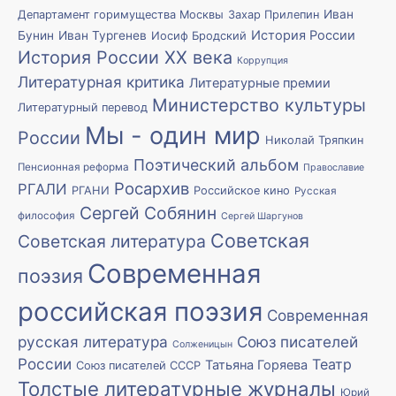
Иван
Департамент горимущества Москвы
Захар Прилепин
История России
Бунин
Иван Тургенев
Иосиф Бродский
История России XX века
Коррупция
Литературная критика
Литературные премии
Министерство культуры
Литературный перевод
Мы - один мир
России
Николай Тряпкин
Поэтический альбом
Пенсионная реформа
Православие
Росархив
РГАЛИ
РГАНИ
Российское кино
Русская
Сергей Собянин
философия
Сергей Шаргунов
Советская
Советская литература
Современная
поэзия
российская поэзия
Современная
русская литература
Союз писателей
Солженицын
России
Театр
Татьяна Горяева
Союз писателей СССР
Толстые литературные журналы
Юрий