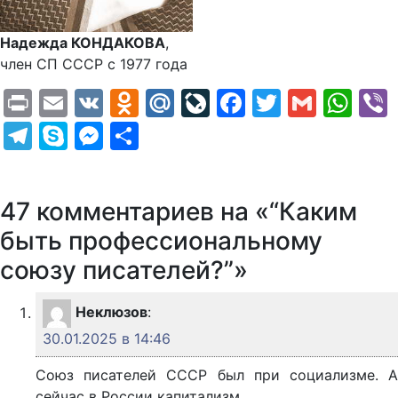
Надежда КОНДАКОВА
,
член СП СССР с 1977 года
Print
Email
VK
Odnoklassniki
Mail.Ru
LiveJournal
Facebook
Twitter
Gmail
Wh
Telegram
Skype
Messenger
Отправить
47 комментариев на «“Каким
быть профессиональному
союзу писателей?”»
Неклюзов
:
30.01.2025 в 14:46
Союз писателей СССР был при социализме. А
сейчас в России капитализм.