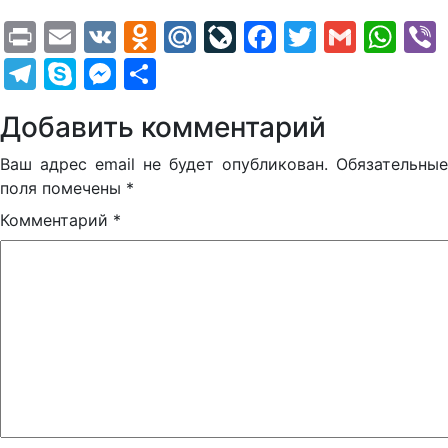
Print
Email
VK
Odnoklassniki
Mail.Ru
LiveJournal
Facebook
Twitter
Gmail
Wh
Telegram
Skype
Messenger
Отправить
Добавить комментарий
Ваш адрес email не будет опубликован.
Обязательные
поля помечены
*
Комментарий
*