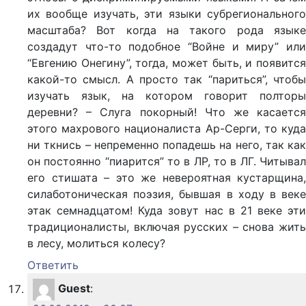
их вообще изучать, эти языки субрегионального
масштаба? Вот когда на такого рода языке
создадут что-то подобное “Войне и миру” или
“Евгению Онегину”, тогда, может быть, и появится
какой-то смысл. А просто так “париться”, чтобы
изучать язык, на котором говорит полторы
деревни? – Слуга покорный! Что же касается
этого махрового националиста Ар-Серги, то куда
ни ткнись – непременно попадешь на него, так как
он постоянно “пиарится” то в ЛР, то в ЛГ. Читывал
его стишата – это же невероятная кустарщина,
силаботоническая поэзия, бывшая в ходу в веке
этак семнадцатом! Куда зовут нас в 21 веке эти
традиционалисты, включая русских – снова жить
в лесу, молиться колесу?
Ответить
Guest
: