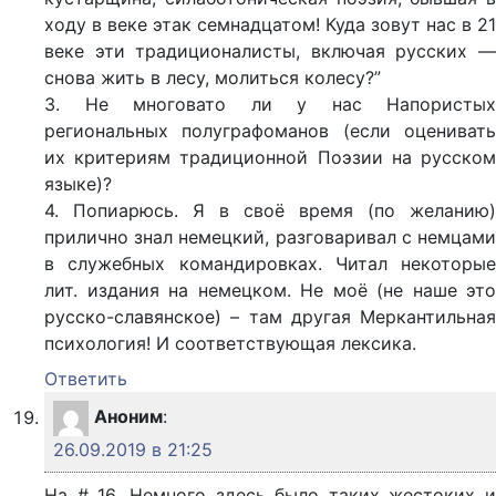
ходу в веке этак семнадцатом! Куда зовут нас в 21
веке эти традиционалисты, включая русских —
снова жить в лесу, молиться колесу?”
3. Не многовато ли у нас Напористых
региональных полуграфоманов (если оценивать
их критериям традиционной Поэзии на русском
языке)?
4. Попиарюсь. Я в своё время (по желанию)
прилично знал немецкий, разговаривал с немцами
в служебных командировках. Читал некоторые
лит. издания на немецком. Не моё (не наше это
русско-славянское) – там другая Меркантильная
психология! И соответствующая лексика.
Ответить
Аноним
:
26.09.2019 в 21:25
На # 16. Немного здесь было таких жестоких и