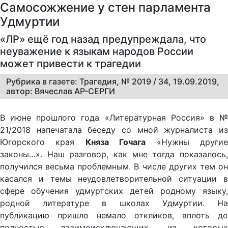
Самосожжение у стен парламента
Удмуртии
«ЛР» ещё год назад предупреждала, что
неуважение к языкам народов России
может привести к трагедии
Рубрика в газете: Трагедия, № 2019 / 34, 19.09.2019,
автор: Вячеслав АР-СЕРГИ
В июне прошлого года «Литературная Россия» в №
21/2018 напечатала беседу со мной журналиста из
Югорского края
Княза Гочага
«Нужны други
законы…». Наш разговор, как мне тогда показалось,
получился весьма проблемным. В числе других тем он
касался и темы неудовлетворительной ситуации в
сфере обучения удмуртских детей родному языку,
родной литературе в школах Удмуртии. На
публикацию пришло немало откликов, вплоть до
полностью взаимоисключающих, из которых