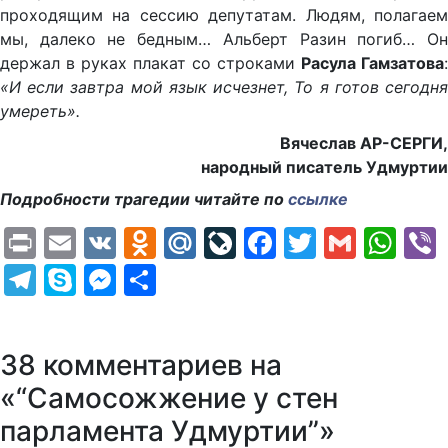
проходящим на сессию депутатам. Людям, полагаем
мы, далеко не бедным… Альберт Разин погиб… Он
держал в руках плакат со строками
Расула Гамзатова
:
«И если завтра мой язык исчезнет, То я готов сегодня
умереть».
Вячеслав АР-СЕРГИ,
народный писатель Удмуртии
Подробности трагедии читайте по
ссылке
Print
Email
VK
Odnoklassniki
Mail.Ru
LiveJournal
Facebook
Twitter
Gmail
Wh
Telegram
Skype
Messenger
Отправить
38 комментариев на
«“Самосожжение у стен
парламента Удмуртии”»