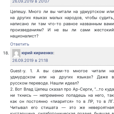
26.09.2019 в 20:07
Цепешу. Много ли вы читали на удмуртском или
на других языках малых народов, чтобы судить,
написано ли там что-то равное названным вами
произведениям? И не вы ли сами жестокий
националист?
Ответить
юрий кириенко
:
26.09.2019 в 21:18
Guest-у. 1. А вы сами-то многое читали на
удмурдском или на других языках? Даже в
русском переводе. Нашли идеал?
2. Вот Влад Цепеш сказал про Ар-Серги, “…то куда
ни ткнись — непременно попадешь на него, так
как он постоянно «пиарится» то в ЛР, то в ЛГ.
Читывал его стишата — это же невероятная
кустарщина, силаботоническая поэзия, бывшая в