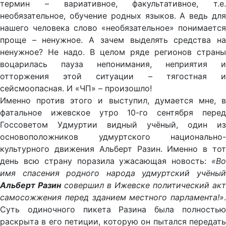
термин – вариативное, факультативное, т.е.
необязательное, обучение родных языков. А ведь для
нашего человека слово «необязательное» понимается
проще – ненужное. А зачем выделять средства на
ненужное? Не надо. В целом ряде регионов страны
воцарилась пауза непонимания, неприятия и
отторжения этой ситуации – тягостная и
сейсмоопасная. И «ЧП» – произошло!
Именно против этого и выступил, думается мне, в
фатальное ижевское утро 10-го сентября перед
Госсоветом Удмуртии видный учёный, один из
основоположников удмуртского национально-
культурного движения Альберт Разин. Именно в тот
день всю страну поразила ужасающая новость:
«Во
имя спасения родного народа удмуртский учёный
Альберт Разин
совершил в Ижевске политический акт
самосожжения перед зданием местного парламента!»
.
Суть одиночного пикета Разина была полностью
раскрыта в его петиции, которую он пытался передать