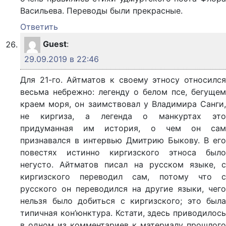
Васильева. Переводы были прекрасные.
Ответить
Guest
:
29.09.2019 в 22:46
Для 21-го. Айтматов к своему этносу относился
весьма небрежно: легенду о белом псе, бегущем
краем моря, он заимствовал у Владимира Санги,
не киргиза, а легенда о манкуртах это
придуманная им история, о чем он сам
признавался в интервью Дмитрию Быкову. В его
повестях истинно киргизского этноса было
негусто. Айтматов писал на русском языке, с
киргизского переводил сам, потому что с
русского он переводился на другие языки, чего
нельзя было добиться с киргизского; это была
типичная кон’юнктура. Кстати, здесь приводилось
в одном из комментариев к материалу прошлого